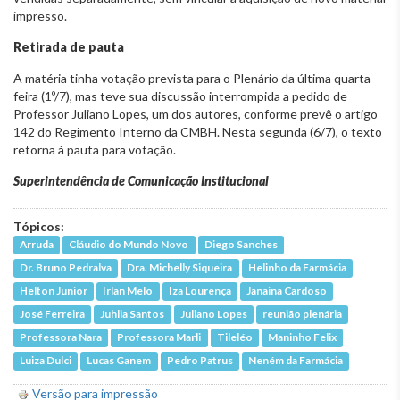
impresso.
Retirada de pauta
A matéria tinha votação prevista para o Plenário da última quarta-
feira (1º/7), mas teve sua discussão interrompida a pedido de
Professor Juliano Lopes, um dos autores, conforme prevê o artigo
142 do Regimento Interno da CMBH. Nesta segunda (6/7), o texto
retorna à pauta para votação.
Superintendência de Comunicação Institucional
Tópicos:
Arruda
Cláudio do Mundo Novo
Diego Sanches
Dr. Bruno Pedralva
Dra. Michelly Siqueira
Helinho da Farmácia
Helton Junior
Irlan Melo
Iza Lourença
Janaina Cardoso
José Ferreira
Juhlia Santos
Juliano Lopes
reunião plenária
Professora Nara
Professora Marli
Tileléo
Maninho Felix
Luiza Dulci
Lucas Ganem
Pedro Patrus
Neném da Farmácia
Versão para impressão