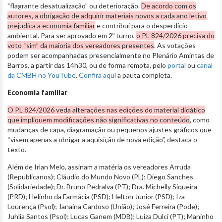
"flagrante desatualização" ou deterioração.
De acordo com os
autores, a obrigação de adquirir materiais novos a cada ano letivo
prejudica a economia familiar
e contribui para o desperdício
ambiental. Para ser aprovado em 2º turno,
o PL 824/2026 precisa do
voto “sim” da maioria dos vereadores presentes
. As votações
podem ser acompanhadas presencialmente no Plenário Amintas de
Barros, a partir das 14h30, ou de forma remota, pelo
portal
ou
canal
da CMBH no YouTube
.
Confira aqui
a pauta completa.
Economia familiar
O PL 824/2026 veda alterações nas edições do material didático
que impliquem modificações não significativas no conteúdo
, como
mudanças de capa, diagramação ou pequenos ajustes gráficos que
“visem apenas a obrigar a aquisição de nova edição”, destaca o
texto.
Além de Irlan Melo, assinam a matéria os vereadores Arruda
(Republicanos); Cláudio do Mundo Novo (PL); Diego Sanches
(Solidariedade); Dr. Bruno Pedralva (PT); Dra. Michelly Siqueira
(PRD); Helinho da Farmácia (PSD); Helton Junior (PSD); Iza
Lourença (Psol); Janaina Cardoso (União); José Ferreira (Pode);
Juhlia Santos (Psol); Lucas Ganem (MDB); Luiza Dulci (PT); Maninho