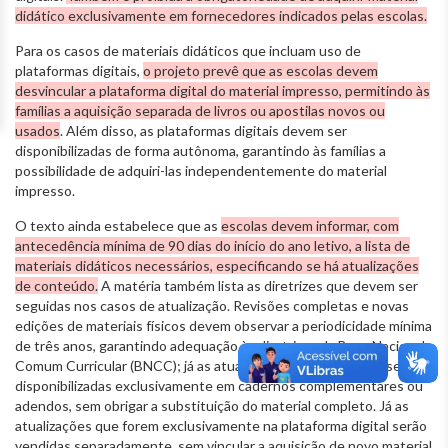
didático exclusivamente em fornecedores indicados pelas escolas.
Para os casos de materiais didáticos que incluam uso de
plataformas digitais,
o projeto prevê que as escolas devem
desvincular a plataforma digital do material impresso, permitindo às
famílias a aquisição separada de livros ou apostilas novos ou
usados
. Além disso, as plataformas digitais devem ser
disponibilizadas de forma autônoma, garantindo às famílias a
possibilidade de adquiri-las independentemente do material
impresso.
O texto ainda estabelece que as
escolas devem informar, com
antecedência mínima de 90 dias do início do ano letivo, a lista de
materiais didáticos necessários, especificando se há atualizações
de conteúdo.
A matéria também lista as diretrizes que devem ser
seguidas nos casos de atualização. Revisões completas e novas
edições de materiais físicos devem observar a periodicidade mínima
de três anos, garantindo adequação às diretrizes da Base Nacional
Comum Curricular (BNCC); já as atualizações intermediárias serão
disponibilizadas exclusivamente em cadernos complementares ou
adendos, sem obrigar a substituição do material completo. Já as
atualizações que forem exclusivamente na plataforma digital serão
vendidas separadamente, sem vincular a aquisição de novo material