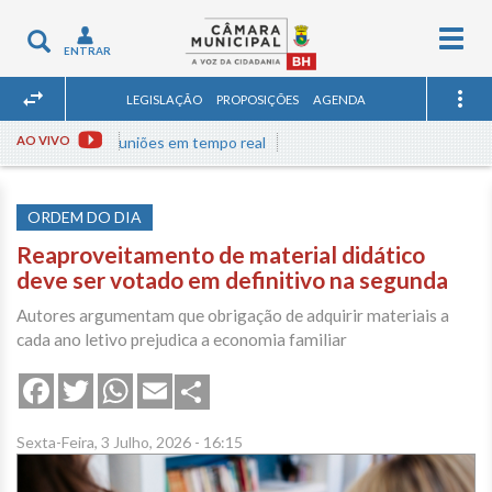
Togg
Toggle
ENTRAR
navig
navigation
LEGISLAÇÃO
PROPOSIÇÕES
AGENDA
Assista às reuniões em tempo real
AO VIVO
ORDEM DO DIA
Reaproveitamento de material didático
deve ser votado em definitivo na segunda
Autores argumentam que obrigação de adquirir materiais a
cada ano letivo prejudica a economia familiar
Share
Facebook
Twitter
WhatsApp
Email
Sexta-Feira, 3 Julho, 2026 - 16:15