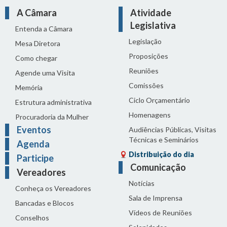
arquivo
A Câmara
Atividade
Legislativa
Tamanho
Entenda a Câmara
Legislação
Mesa Diretora
Proposições
Como chegar
Reuniões
Agende uma Visita
Comissões
Memória
Ciclo Orçamentário
Estrutura administrativa
Homenagens
Procuradoria da Mulher
Eventos
Audiências Públicas, Visitas
Técnicas e Seminários
Agenda
Distribuição do dia
Participe
Comunicação
Vereadores
Notícias
Conheça os Vereadores
Sala de Imprensa
Bancadas e Blocos
Vídeos de Reuniões
Conselhos