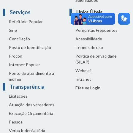
Solenidades
Serviços
Links Úteis
Refeitório Popular
Fale com a Câmara
Sine
Perguntas Frequentes
Conciliação
Acessibilidade
Posto de Identificação
Termos de uso
Procon
Política de privacidade
(SILAP)
Internet Popular
Webmail
Ponto de atendimento à
mulher
Intranet
Transparência
Efetuar Login
Licitações
Atuação dos vereadores
Execução Orçamentária
Pessoal
Verba Indenizatória