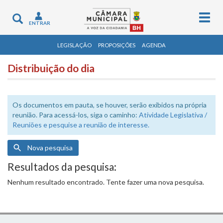
Togg
Toggle
ENTRAR
navig
navigation
LEGISLAÇÃO
PROPOSIÇÕES
AGENDA
Distribuição do dia
Os documentos em pauta, se houver, serão exibidos na própria
reunião. Para acessá-los, siga o caminho:
Atividade Legislativa /
Reuniões e pesquise a reunião de interesse.
Nova pesquisa
Resultados da pesquisa:
Nenhum resultado encontrado. Tente fazer uma nova pesquisa.
Data
Descrição
do