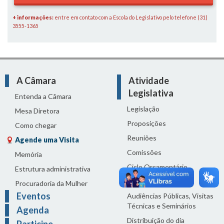
+ informações:
entre em contato com a Escola do Legislativo pelo telefone (31)
3555-1365
A Câmara
Atividade
Legislativa
Entenda a Câmara
Legislação
Mesa Diretora
Proposições
Como chegar
Reuniões
Agende uma Visita
Comissões
Memória
Ciclo Orçamentário
Estrutura administrativa
Homenagens
Procuradoria da Mulher
Eventos
Audiências Públicas, Visitas
Técnicas e Seminários
Agenda
Distribuição do dia