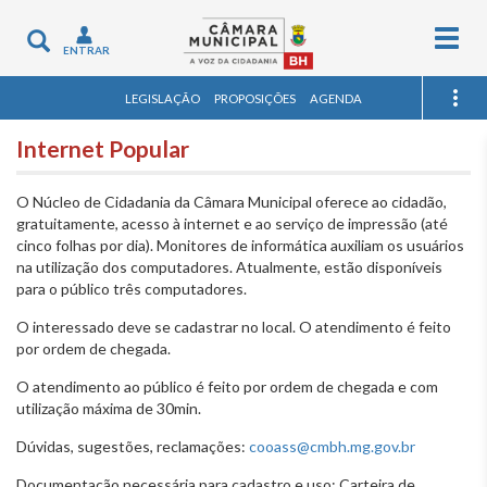
Togg
Toggle
ENTRAR
navig
navigation
LEGISLAÇÃO
PROPOSIÇÕES
AGENDA
Internet Popular
O Núcleo de Cidadania da Câmara Municipal oferece ao cidadão,
gratuitamente, acesso à internet e ao serviço de impressão (até
cinco folhas por dia). Monitores de informática auxiliam os usuários
na utilização dos computadores. Atualmente, estão disponíveis
para o público três computadores.
O interessado deve se cadastrar no local. O atendimento é feito
por ordem de chegada.
O atendimento ao público é feito por ordem de chegada e com
utilização máxima de 30min.
Dúvidas, sugestões, reclamações:
cooass@cmbh.mg.gov.br
Documentação necessária para cadastro e uso: Carteira de