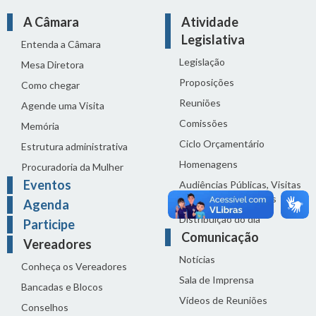
A Câmara
Atividade
Legislativa
Entenda a Câmara
Legislação
Mesa Diretora
Proposições
Como chegar
Reuniões
Agende uma Visita
Comissões
Memória
Ciclo Orçamentário
Estrutura administrativa
Homenagens
Procuradoria da Mulher
Eventos
Audiências Públicas, Visitas
Técnicas e Seminários
Agenda
Distribuição do dia
Participe
Comunicação
Vereadores
Notícias
Conheça os Vereadores
Sala de Imprensa
Bancadas e Blocos
Vídeos de Reuniões
Conselhos