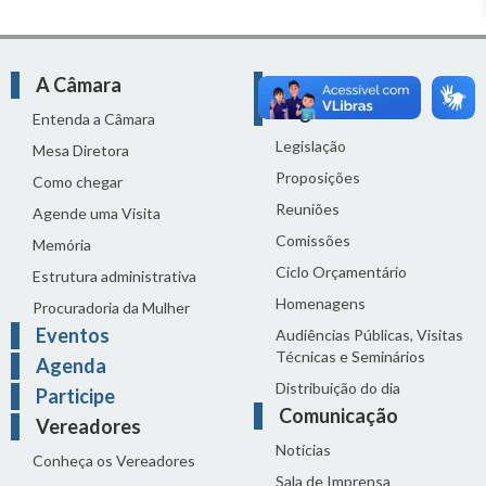
A Câmara
Atividade
Legislativa
Entenda a Câmara
Legislação
Mesa Diretora
Proposições
Como chegar
Reuniões
Agende uma Visita
Comissões
Memória
Ciclo Orçamentário
Estrutura administrativa
Homenagens
Procuradoria da Mulher
Eventos
Audiências Públicas, Visitas
Técnicas e Seminários
Agenda
Distribuição do dia
Participe
Comunicação
Vereadores
Notícias
Conheça os Vereadores
Sala de Imprensa