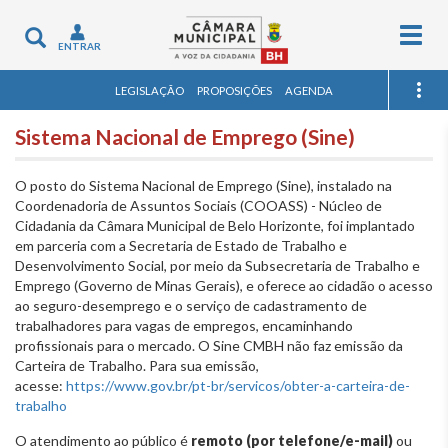
Togg
Toggle
ENTRAR
navig
navigation
LEGISLAÇÃO
PROPOSIÇÕES
AGENDA
Sistema Nacional de Emprego (Sine)
O posto do Sistema Nacional de Emprego (Sine), instalado na
Coordenadoria de Assuntos Sociais (COOASS) - Núcleo de
Cidadania da Câmara Municipal de Belo Horizonte, foi implantado
em parceria com a Secretaria de Estado de Trabalho e
Desenvolvimento Social, por meio da Subsecretaria de Trabalho e
Emprego (Governo de Minas Gerais), e oferece ao cidadão o acesso
ao seguro-desemprego e o serviço de cadastramento de
trabalhadores para vagas de empregos, encaminhando
profissionais para o mercado. O Sine CMBH não faz emissão da
Carteira de Trabalho. Para sua emissão,
acesse:
https://www.gov.br/pt-br/servicos/obter-a-carteira-de-
trabalho
O atendimento ao público é
remoto (por telefone/e-mail)
ou