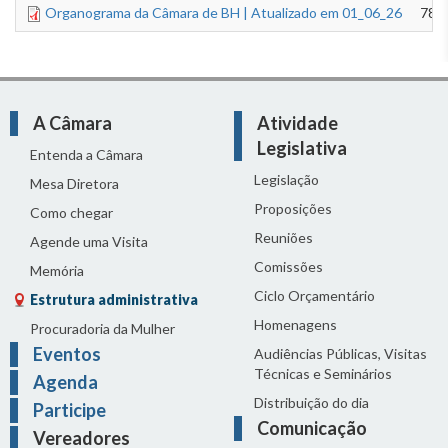
Organograma da Câmara de BH | Atualizado em 01_06_26
783
A Câmara
Atividade
Legislativa
Entenda a Câmara
Legislação
Mesa Diretora
Proposições
Como chegar
Reuniões
Agende uma Visita
Comissões
Memória
Ciclo Orçamentário
Estrutura administrativa
Homenagens
Procuradoria da Mulher
Eventos
Audiências Públicas, Visitas
Técnicas e Seminários
Agenda
Distribuição do dia
Participe
Comunicação
Vereadores