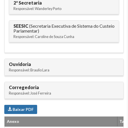
2ª Secretaria
Responsável: Wanderley Porto
SEESIC
(Secretaria Executiva de Sistema do Custeio
Parlamentar)
Responsável: Caroline de Souza Cunha
Ouvidoria
Responsável: Braulio Lara
Corregedoria
Responsável: José Ferreira
Baixar PDF
Anexo
Tam