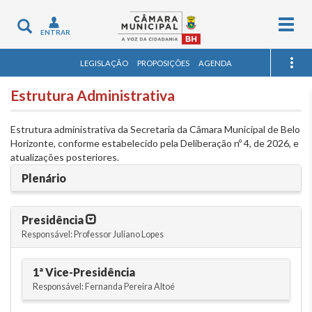
Togg
Toggle
ENTRAR
navig
navigation
LEGISLAÇÃO
PROPOSIÇÕES
AGENDA
Estrutura Administrativa
Estrutura administrativa da Secretaria da Câmara Municipal de Belo
Horizonte, conforme estabelecido pela Deliberação nº 4, de 2026, e
atualizações posteriores.
Plenário
Presidência
Responsável: Professor Juliano Lopes
1ª Vice-Presidência
Responsável: Fernanda Pereira Altoé