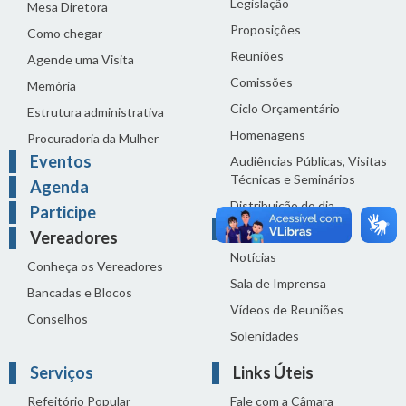
Legislação
Mesa Diretora
Proposições
Como chegar
Reuniões
Agende uma Visita
Comissões
Memória
Ciclo Orçamentário
Estrutura administrativa
Homenagens
Procuradoria da Mulher
Eventos
Audiências Públicas, Visitas
Técnicas e Seminários
Agenda
Distribuição do dia
Participe
Comunicação
Vereadores
Notícias
Conheça os Vereadores
Sala de Imprensa
Bancadas e Blocos
Vídeos de Reuniões
Conselhos
Solenidades
Serviços
Links Úteis
Refeitório Popular
Fale com a Câmara