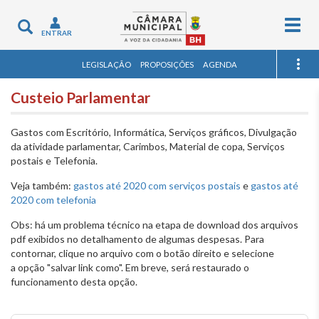
Togg
Toggle
ENTRAR
navig
navigation
LEGISLAÇÃO
PROPOSIÇÕES
AGENDA
Custeio Parlamentar
Gastos com Escritório, Informática, Serviços gráficos, Divulgação
da atividade parlamentar, Carimbos, Material de copa, Serviços
postais e Telefonia.
Veja também:
gastos até 2020 com serviços postais
e
gastos até
2020 com telefonia
Obs: há um problema técnico na etapa de download dos arquivos
pdf exibidos no detalhamento de algumas despesas. Para
contornar, clique no arquivo com o botão direito e selecione
a opção "salvar link como". Em breve, será restaurado o
funcionamento desta opção.