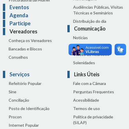
Eventos
Audiências Públicas, Visitas
Técnicas e Seminários
Agenda
Distribuição do dia
Participe
Comunicação
Vereadores
Notícias
Conheça os Vereadores
Sala de Imprensa
Bancadas e Blocos
Vídeos de Reuniões
Conselhos
Solenidades
Serviços
Links Úteis
Refeitório Popular
Fale com a Câmara
Sine
Perguntas Frequentes
Conciliação
Acessibilidade
Posto de Identificação
Termos de uso
Procon
Política de privacidade
(SILAP)
Internet Popular