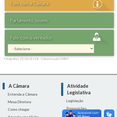
Fale com a Câmara
Parlamento Jovem
Fale com o vereador
Fotografias: (1) (2) (3) e (4) - Comunicação CMBH
A Câmara
Atividade
Legislativa
Entenda a Câmara
Legislação
Mesa Diretora
Proposições
Como chegar
Reuniões
Agende uma Visita