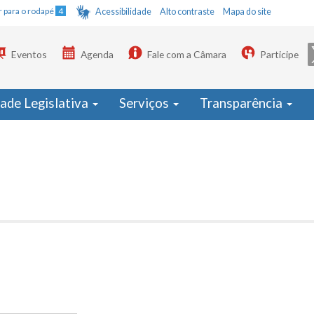
Ir para o rodapé
4
Acessibilidade
Alto contraste
Mapa do site
Eventos
Agenda
Fale com a Câmara
Participe
dade Legislativa
Serviços
Transparência