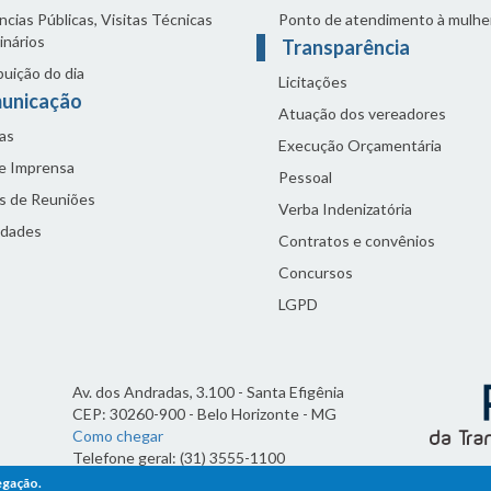
cias Públicas, Visitas Técnicas
Ponto de atendimento à mulhe
inários
Transparência
buição do dia
Licitações
unicação
Atuação dos vereadores
as
Execução Orçamentária
de Imprensa
Pessoal
s de Reuniões
Verba Indenizatória
idades
Contratos e convênios
Concursos
LGPD
Av. dos Andradas, 3.100 - Santa Efigênia
CEP: 30260-900 - Belo Horizonte - MG
Como chegar
Telefone geral: (31) 3555-1100
Horário de funcionamento:
egação.