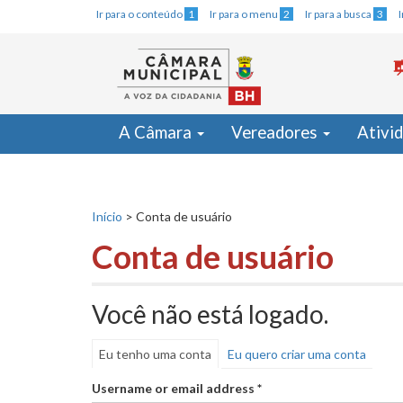
Ir para o conteúdo
1
Ir para o menu
2
Ir para a busca
3
A Câmara
Vereadores
Ativi
Início
>
Conta de usuário
Conta de usuário
Você não está logado.
Eu tenho uma conta
Eu quero criar uma conta
Username or email address
*