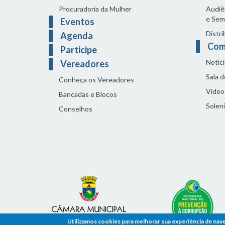
Procuradoria da Mulher
Audiên
e Sem
Eventos
Distri
Agenda
Com
Participe
Notíci
Vereadores
Sala 
Conheça os Vereadores
Vídeo
Bancadas e Blocos
Solen
Conselhos
Utilizamos cookies para melhorar sua experiência de nav