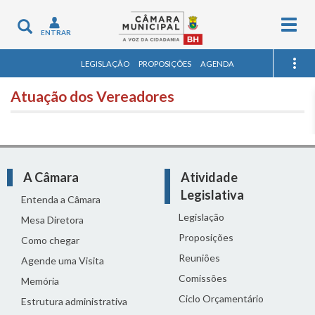
Togg
Toggle
ENTRAR
navig
navigation
LEGISLAÇÃO
PROPOSIÇÕES
AGENDA
Atuação dos Vereadores
A Câmara
Atividade
Legislativa
Entenda a Câmara
Legislação
Mesa Diretora
Proposições
Como chegar
Reuniões
Agende uma Visita
Comissões
Memória
Ciclo Orçamentário
Estrutura administrativa