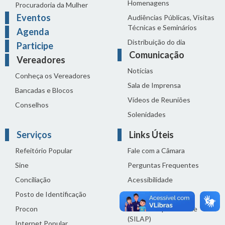
Homenagens
Procuradoria da Mulher
Eventos
Audiências Públicas, Visitas
Técnicas e Seminários
Agenda
Distribuição do dia
Participe
Comunicação
Vereadores
Notícias
Conheça os Vereadores
Sala de Imprensa
Bancadas e Blocos
Vídeos de Reuniões
Conselhos
Solenidades
Serviços
Links Úteis
Refeitório Popular
Fale com a Câmara
Sine
Perguntas Frequentes
Conciliação
Acessibilidade
Posto de Identificação
Termos de uso
Procon
Política de privacidade
(SILAP)
Internet Popular