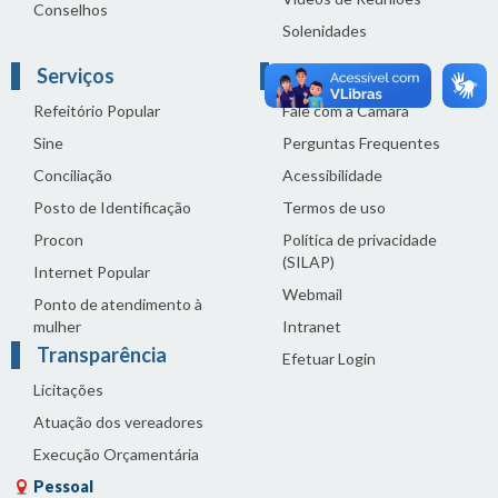
Conselhos
Solenidades
Serviços
Links Úteis
Refeitório Popular
Fale com a Câmara
Sine
Perguntas Frequentes
Conciliação
Acessibilidade
Posto de Identificação
Termos de uso
Procon
Política de privacidade
(SILAP)
Internet Popular
Webmail
Ponto de atendimento à
mulher
Intranet
Transparência
Efetuar Login
Licitações
Atuação dos vereadores
Execução Orçamentária
Pessoal