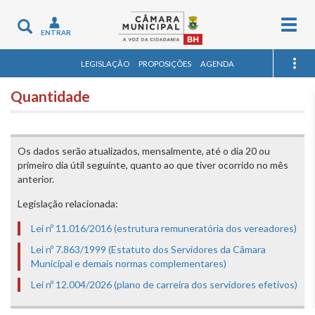
Togg
Toggle
ENTRAR
navig
navigation
LEGISLAÇÃO
PROPOSIÇÕES
AGENDA
Quantidade
Os dados serão atualizados, mensalmente, até o dia 20 ou
primeiro dia útil seguinte, quanto ao que tiver ocorrido no mês
anterior.
Legislação relacionada:
Lei nº 11.016/2016 (estrutura remuneratória dos vereadores)
Lei nº 7.863/1999 (Estatuto dos Servidores da Câmara
Municipal e demais normas complementares)
Lei nº 12.004/2026 (plano de carreira dos servidores efetivos)