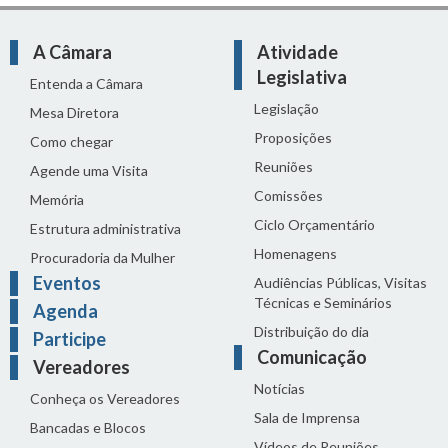
A Câmara
Atividade
Legislativa
Entenda a Câmara
Legislação
Mesa Diretora
Proposições
Como chegar
Reuniões
Agende uma Visita
Comissões
Memória
Ciclo Orçamentário
Estrutura administrativa
Homenagens
Procuradoria da Mulher
Eventos
Audiências Públicas, Visitas
Técnicas e Seminários
Agenda
Distribuição do dia
Participe
Comunicação
Vereadores
Notícias
Conheça os Vereadores
Sala de Imprensa
Bancadas e Blocos
Vídeos de Reuniões