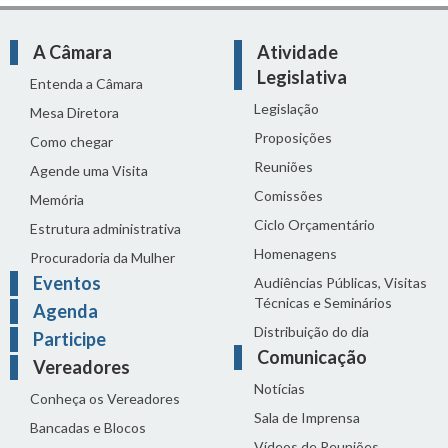
A Câmara
Atividade
Legislativa
Entenda a Câmara
Legislação
Mesa Diretora
Proposições
Como chegar
Reuniões
Agende uma Visita
Comissões
Memória
Ciclo Orçamentário
Estrutura administrativa
Homenagens
Procuradoria da Mulher
Eventos
Audiências Públicas, Visitas
Técnicas e Seminários
Agenda
Distribuição do dia
Participe
Comunicação
Vereadores
Notícias
Conheça os Vereadores
Sala de Imprensa
Bancadas e Blocos
Vídeos de Reuniões