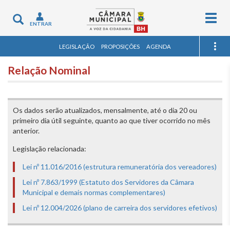
Togg
Toggle
ENTRAR
navig
navigation
LEGISLAÇÃO
PROPOSIÇÕES
AGENDA
Relação Nominal
Os dados serão atualizados, mensalmente, até o dia 20 ou
primeiro dia útil seguinte, quanto ao que tiver ocorrido no mês
anterior.
Legislação relacionada:
Lei nº 11.016/2016 (estrutura remuneratória dos vereadores)
Lei nº 7.863/1999 (Estatuto dos Servidores da Câmara
Municipal e demais normas complementares)
Lei nº 12.004/2026 (plano de carreira dos servidores efetivos)