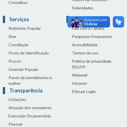
Conselhos
Solenidades
Serviços
Links Úteis
Refeitório Popular
Fale com a Câmara
Sine
Perguntas Frequentes
Conciliação
Acessibilidade
Posto de Identificação
Termos de uso
Procon
Política de privacidade
(SILAP)
Internet Popular
Webmail
Ponto de atendimento à
mulher
Intranet
Transparência
Efetuar Login
Licitações
Atuação dos vereadores
Execução Orçamentária
Pessoal