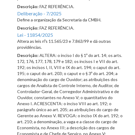
Descrição:
FAZ REFERÊNCIA.
Deliberação - 7/2025
Define a organização da Secretaria da CMBH.
Descrição:
FAZ REFERÊNCIA.
Lei - 11854/2025
Altera as leis nºs 11.565/23 e 7.863/99 e dá outras
providências.
Descrição:
ALTERA: o inciso I do § 1º do art. 14; os arts.
172, 176, 177, 178, 179 e 182; os incisos I e VII do art.
192; os incisos I, II, VIII e IX do art. 194; o caput do art.
195; o caput do art. 203; o caput e o § 3º do art. 204; a
denominação do cargo de Ouvidor; as atribuições dos
cargos de Analista de Controle Interno, de Auditor, de
Controlador-Geral, de Corregedor Administrativo e de
Ouvidor, constantes no Anexo V; o quantitativo do
Anexo I. ACRESCENTA: o inciso VIII ao art. 192; o
parágrafo único ao art. 205; as atribuições do cargo de
Gerente ao Anexo V. REVOGA: o inciso IX do art. 192; o
art. 210; a denominação, a vaga e a classe do cargo de
Economista, no Anexo III; a descrição dos cargos de
Economista e de Chefe de Serviço, no Anexo V;