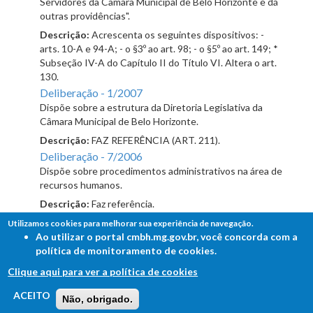
Servidores da Câmara Municipal de Belo Horizonte e dá
outras providências".
Descrição:
Acrescenta os seguintes dispositivos: -
arts. 10-A e 94-A; - o §3º ao art. 98; - o §5º ao art. 149; *
Subseção IV-A do Capítulo II do Título VI. Altera o art.
130.
Deliberação - 1/2007
Dispõe sobre a estrutura da Diretoria Legislativa da
Câmara Municipal de Belo Horizonte.
Descrição:
FAZ REFERÊNCIA (ART. 211).
Deliberação - 7/2006
Dispõe sobre procedimentos administrativos na área de
recursos humanos.
Descrição:
Faz referência.
Lei - 9181/2006
Utilizamos cookies para melhorar sua experiência de navegação.
Altera o § 3º do art. 149 da Lei nº 7.863/99 e dá outras
Ao utilizar o portal cmbh.mg.gov.br, você concorda com a
providências.
política de monitoramento de cookies.
Descrição:
ALTERA o § 3º do art. 149.
Clique aqui para ver a política de cookies
Lei - 9118/2005
FALE COM A CÂMARA
ACEITO
Altera a Lei nº 7.863, de 18 novembro de 1999.
Não, obrigado.
Ouvidoria - Lei de Acesso à Informação