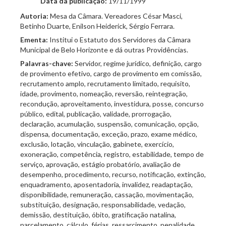
Data da publicação:
19/11/1999
Autoria:
Mesa da Câmara. Vereadores César Masci,
Betinho Duarte, Enilson Heiderick, Sérgio Ferrara.
Ementa:
Institui o Estatuto dos Servidores da Câmara
Municipal de Belo Horizonte e dá outras Providências.
Palavras-chave:
Servidor, regime jurídico, definição, cargo
de provimento efetivo, cargo de provimento em comissão,
recrutamento amplo, recrutamento limitado, requisito,
idade, provimento, nomeação, reversão, reintegração,
recondução, aproveitamento, investidura, posse, concurso
público, edital, publicação, validade, prorrogação,
declaração, acumulação, suspensão, comunicação, opção,
dispensa, documentação, exceção, prazo, exame médico,
exclusão, lotação, vinculação, gabinete, exercício,
exoneração, competência, registro, estabilidade, tempo de
serviço, aprovação, estágio probatório, avaliação de
desempenho, procedimento, recurso, notificação, extinção,
enquadramento, aposentadoria, invalidez, readaptação,
disponibilidade, remuneração, cassação, movimentação,
substituição, designação, responsabilidade, vedação,
demissão, destituição, óbito, gratificação natalina,
parcelamento, cálculo, férias, ressarcimento, penalidade,