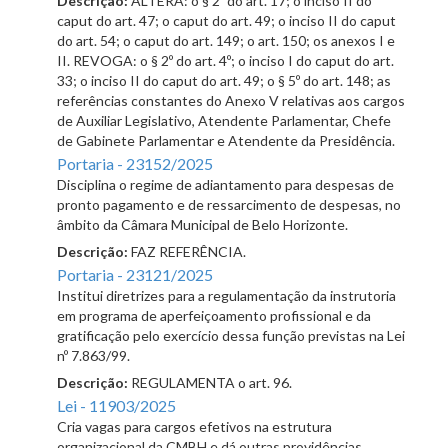
Descrição:
ALTERA: o § 2º do art. 17; o inciso II do
caput do art. 47; o caput do art. 49; o inciso II do caput
do art. 54; o caput do art. 149; o art. 150; os anexos I e
II. REVOGA: o § 2º do art. 4º; o inciso I do caput do art.
33; o inciso II do caput do art. 49; o § 5º do art. 148; as
referências constantes do Anexo V relativas aos cargos
de Auxiliar Legislativo, Atendente Parlamentar, Chefe
de Gabinete Parlamentar e Atendente da Presidência.
Portaria - 23152/2025
Disciplina o regime de adiantamento para despesas de
pronto pagamento e de ressarcimento de despesas, no
âmbito da Câmara Municipal de Belo Horizonte.
Descrição:
FAZ REFERÊNCIA.
Portaria - 23121/2025
Institui diretrizes para a regulamentação da instrutoria
em programa de aperfeiçoamento profissional e da
gratificação pelo exercício dessa função previstas na Lei
nº 7.863/99.
Descrição:
REGULAMENTA o art. 96.
Lei - 11903/2025
Cria vagas para cargos efetivos na estrutura
organizacional da CMBH e dá outras providências.