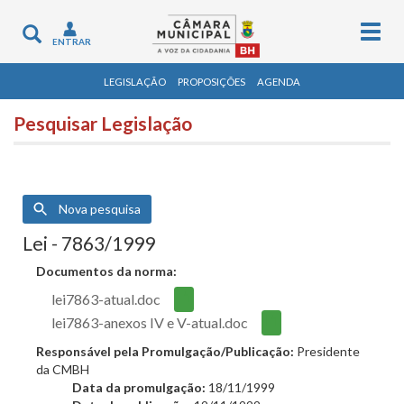
Togg
Toggle
ENTRAR
navig
navigation
LEGISLAÇÃO
PROPOSIÇÕES
AGENDA
Pesquisar Legislação
Nova pesquisa
Lei - 7863/1999
Documentos da norma:
lei7863-atual.doc
lei7863-anexos IV e V-atual.doc
Responsável pela Promulgação/Publicação:
Presidente
da CMBH
Data da promulgação:
18/11/1999