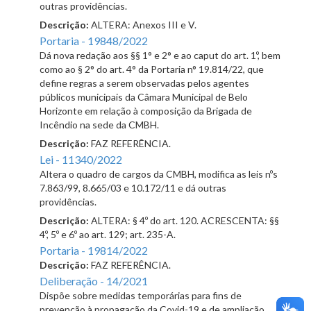
outras providências.
Descrição:
ALTERA: Anexos III e V.
Portaria - 19848/2022
Dá nova redação aos §§ 1° e 2° e ao caput do art. 1º, bem
como ao § 2° do art. 4° da Portaria n° 19.814/22, que
define regras a serem observadas pelos agentes
públicos municipais da Câmara Municipal de Belo
Horizonte em relação à composição da Brigada de
Incêndio na sede da CMBH.
Descrição:
FAZ REFERÊNCIA.
Lei - 11340/2022
Altera o quadro de cargos da CMBH, modifica as leis nºs
7.863/99, 8.665/03 e 10.172/11 e dá outras
providências.
Descrição:
ALTERA: § 4º do art. 120. ACRESCENTA: §§
4º, 5º e 6º ao art. 129; art. 235-A.
Portaria - 19814/2022
Descrição:
FAZ REFERÊNCIA.
Deliberação - 14/2021
Dispõe sobre medidas temporárias para fins de
prevenção à propagação da Covid-19 e de ampliação