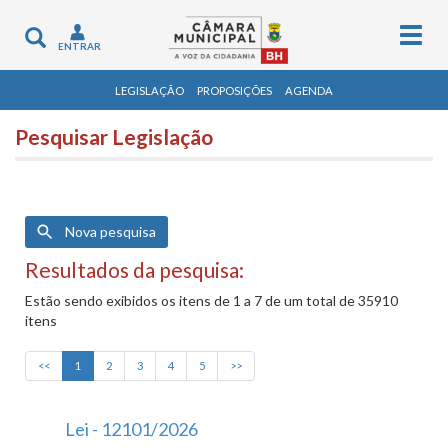
Togg
Toggle
ENTRAR
navig
navigation
LEGISLAÇÃO
PROPOSIÇÕES
AGENDA
Pesquisar Legislação
Nova pesquisa
Resultados da pesquisa:
Estão sendo exibidos os itens de 1 a 7 de um total de 35910
itens
<<
1
2
3
4
5
>>
Lei - 12101/2026