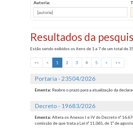
Autoria:
T
Resultados da pesquis
Estão sendo exibidos os itens de 1 a 7 de um total de 3
<<
<
1
2
3
4
5
>
>>
Portaria - 23504/2026
Ementa:
Reabre o prazo para a atualização da declar
Decreto - 19683/2026
Ementa:
Altera os Anexos I e IV do Decreto nº 16.6
comissão de que trata a Lei nº 11.065, de 1º de agost