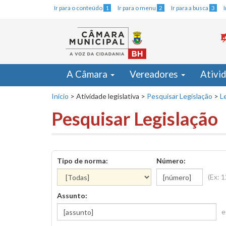
Ir para o conteúdo
1
Ir para o menu
2
Ir para a busca
3
A Câmara
Vereadores
Ativi
Início
>
Atividade legislativa
>
Pesquisar Legislação
>
Le
Pesquisar Legislação
Tipo de norma:
Número:
(Ex: 
Assunto:
e