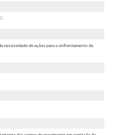
”.
 da necessidade de ações para o enfrentamento da
crutamento dos cargos de provimento em comissão de