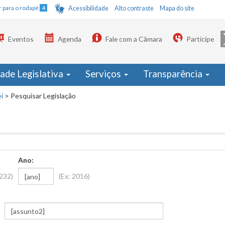
Ir para o rodapé
4
Acessibilidade
Alto contraste
Mapa do site
Eventos
Agenda
Fale com a Câmara
Participe
dade Legislativa
Serviços
Transparência
i
>
Pesquisar Legislação
Ano:
1232)
(Ex: 2016)