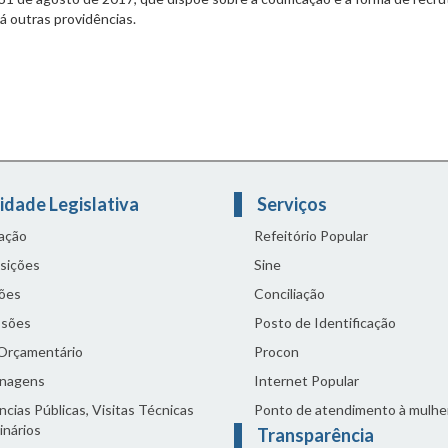
dá outras providências.
idade Legislativa
Serviços
lação
Refeitório Popular
sições
Sine
ões
Conciliação
sões
Posto de Identificação
 Orçamentário
Procon
nagens
Internet Popular
cias Públicas, Visitas Técnicas
Ponto de atendimento à mulhe
inários
Transparência