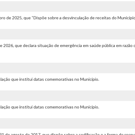
ro de 2025, que “Dispõe sobre a desvinculação de receitas do Município.
 de 2026, que declara situação de emergência em saúde pública em razão
islação que institui datas comemorativas no Município.
islação que institui datas comemorativas no Município.
 31 de agosto de 2017, que dispõe sobre a codificação e a forma de re