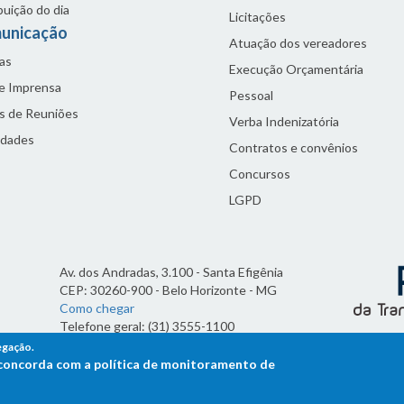
buição do dia
Licitações
unicação
Atuação dos vereadores
as
Execução Orçamentária
de Imprensa
Pessoal
s de Reuniões
Verba Indenizatória
idades
Contratos e convênios
Concursos
LGPD
Av. dos Andradas, 3.100 - Santa Efigênia
CEP: 30260-900 - Belo Horizonte - MG
Como chegar
Telefone geral: (31) 3555-1100
Horário de funcionamento:
egação.
7h às 19h
ê concorda com a política de monitoramento de