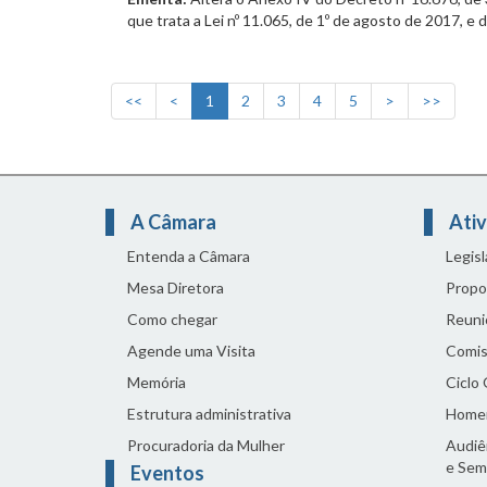
que trata a Lei nº 11.065, de 1º de agosto de 2017, e 
<<
<
1
2
3
4
5
>
>>
A Câmara
Ativ
Entenda a Câmara
Legis
Mesa Diretora
Propo
Como chegar
Reuni
Agende uma Visita
Comis
Memória
Ciclo
Estrutura administrativa
Home
Procuradoria da Mulher
Audiên
e Sem
Eventos