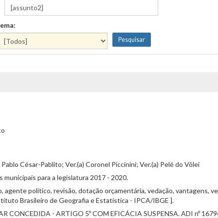
ema:
to
Pablo César-Pablito; Ver.(a) Coronel Piccinini; Ver.(a) Pelé do Vôlei
s municipais para a legislatura 2017 - 2020.
, agente político, revisão, dotação orçamentária, vedação, vantagens, verb
ituto Brasileiro de Geografia e Estatística - IPCA/IBGE ].
ELAR CONCEDIDA - ARTIGO 5º COM EFICÁCIA SUSPENSA. ADI nº 167