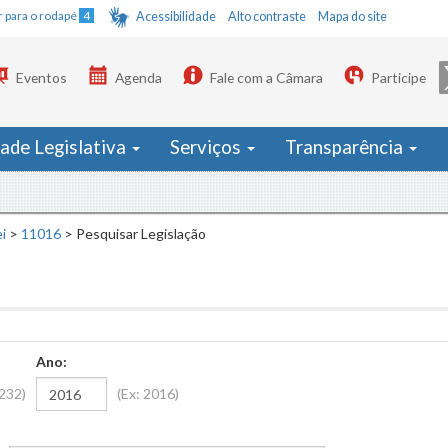
Ir para o rodapé
4
Acessibilidade
Alto contraste
Mapa do site
Eventos
Agenda
Fale com a Câmara
Participe
dade Legislativa
Serviços
Transparência
i
>
11016
>
Pesquisar Legislação
Ano:
1232)
(Ex: 2016)