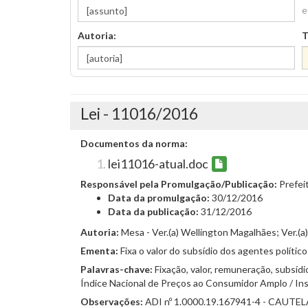
e
Autoria:
T
Lei - 11016/2016
Documentos da norma:
lei11016-atual.doc
Responsável pela Promulgação/Publicação:
Prefei
Data da promulgação:
30/12/2016
Data da publicação:
31/12/2016
Autoria:
Mesa - Ver.(a) Wellington Magalhães; Ver.(a) 
Ementa:
Fixa o valor do subsídio dos agentes político
Palavras-chave:
Fixação, valor, remuneração, subsídio
Índice Nacional de Preços ao Consumidor Amplo / Inst
Observações:
ADI nº 1.0000.19.167941-4 - CAUT