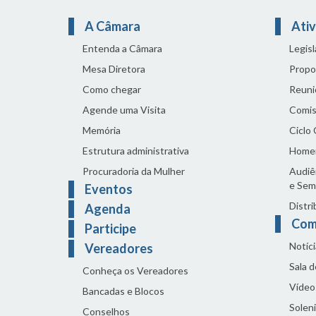
A Câmara
Ativ
Entenda a Câmara
Legis
Mesa Diretora
Propo
Como chegar
Reuni
Agende uma Visita
Comis
Memória
Ciclo
Estrutura administrativa
Home
Procuradoria da Mulher
Audiên
e Sem
Eventos
Distri
Agenda
Com
Participe
Notíci
Vereadores
Sala 
Conheça os Vereadores
Vídeo
Bancadas e Blocos
Solen
Conselhos