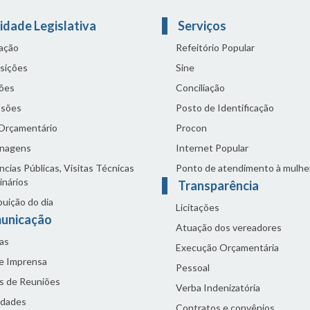
idade Legislativa
Serviços
lação
Refeitório Popular
sições
Sine
ões
Conciliação
sões
Posto de Identificação
 Orçamentário
Procon
nagens
Internet Popular
cias Públicas, Visitas Técnicas
Ponto de atendimento à mulhe
inários
Transparência
buição do dia
Licitações
unicação
Atuação dos vereadores
as
Execução Orçamentária
de Imprensa
Pessoal
s de Reuniões
Verba Indenizatória
idades
Contratos e convênios