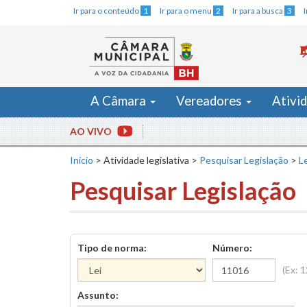
Ir para o conteúdo
1
Ir para o menu
2
Ir para a busca
3
A Câmara
Vereadores
Ativi
AO VIVO
Início
>
Atividade legislativa
>
Pesquisar Legislação
>
Le
Pesquisar Legislação
Tipo de norma:
Número:
(Ex: 
Assunto: