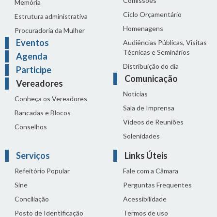
Comissões
Memória
Ciclo Orçamentário
Estrutura administrativa
Homenagens
Procuradoria da Mulher
Eventos
Audiências Públicas, Visitas
Técnicas e Seminários
Agenda
Distribuição do dia
Participe
Comunicação
Vereadores
Notícias
Conheça os Vereadores
Sala de Imprensa
Bancadas e Blocos
Vídeos de Reuniões
Conselhos
Solenidades
Serviços
Links Úteis
Refeitório Popular
Fale com a Câmara
Sine
Perguntas Frequentes
Conciliação
Acessibilidade
Posto de Identificação
Termos de uso