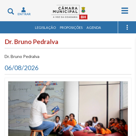
Togg
Toggle
ENTRAR
navig
navigation
LEGISLAÇÃO
PROPOSIÇÕES
AGENDA
Dr. Bruno Pedralva
Dr. Bruno Pedralva
06/08/2026