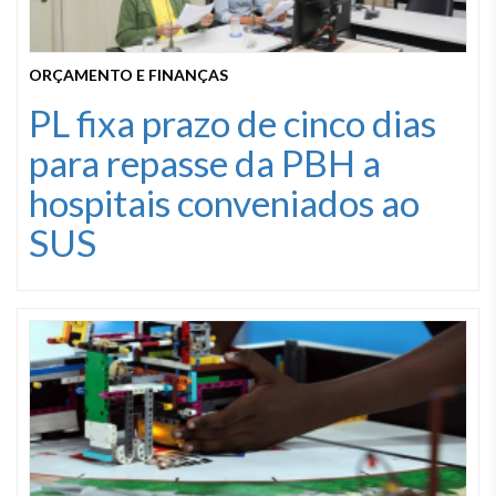
ORÇAMENTO E FINANÇAS
PL fixa prazo de cinco dias
para repasse da PBH a
hospitais conveniados ao
SUS