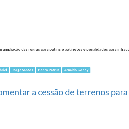
mpliação das regras para patins e patinetes e penalidades para infraç
briel
Jorge Santos
Pedro Patrus
Arnaldo Godoy
mpartilhadas já pode ir a Plenário
omentar a cessão de terrenos para 