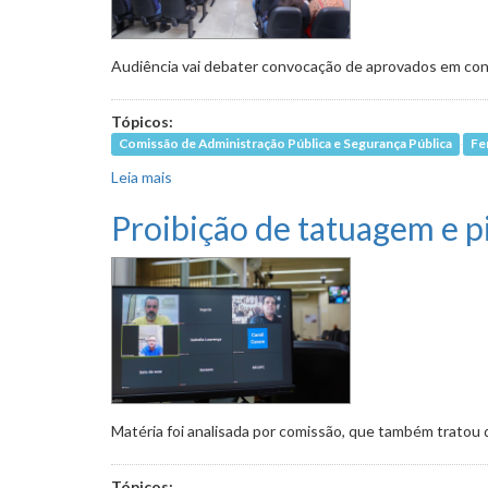
Audiência vai debater convocação de aprovados em con
Tópicos:
Comissão de Administração Pública e Segurança Pública
Fe
Leia mais
sobre Recolhimento de remédios vencidos por 
Proibição de tatuagem e pi
Matéria foi analisada por comissão, que também tratou d
Tópicos: