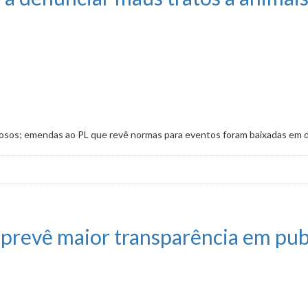
osos; emendas ao PL que revê normas para eventos foram baixadas em di
aus tratos a animais avança em 1º turno
e prevê maior transparência em p