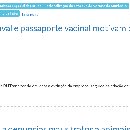
missão Especial de Estudo - Racionalização do Estoque de Normas do Município
nho da Tabu
Leia mais
sobre Proibição de tatuagem e piercing em animais j
val e passaporte vacinal motivam
 da BHTrans tendo em vista a extinção da empresa, seguida da criação d
rte vacinal motivam pedidos de informação
s a denunciar maus tratos a animai