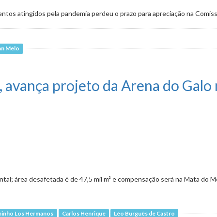
entos atingidos pela pandemia perdeu o prazo para apreciação na Comis
lan Melo
o e acessibilidade em órgãos e entidades da PBH
, avança projeto da Arena do Galo 
ntal; área desafetada é de 47,5 mil m² e compensação será na Mata do 
ninho Los Hermanos
Carlos Henrique
Léo Burguês de Castro