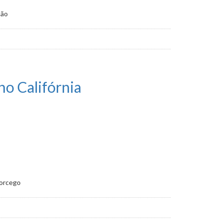
são
no Califórnia
Morcego