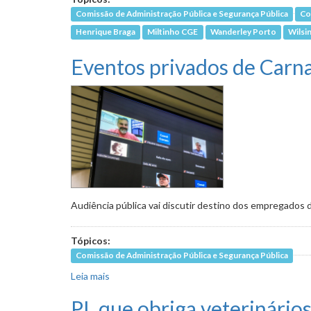
Comissão de Administração Pública e Segurança Pública
Co
Henrique Braga
Miltinho CGE
Wanderley Porto
Wilsi
Eventos privados de Carna
Audiência pública vai discutir destino dos empregados
Tópicos:
Comissão de Administração Pública e Segurança Pública
Leia mais
sobre Eventos privados de Carnaval e passapo
PL que obriga veterinário