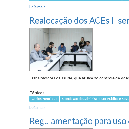
Leia mais
sobre Em reunião extraordinária, avança projet
Realocação dos ACEs II se
Trabalhadores da saúde, que atuam no controle de doe
Tópicos:
Carlos Henrique
Comissão de Administração Pública e Segu
Leia mais
sobre Realocação dos ACEs II será tema de au
Regulamentação para uso de