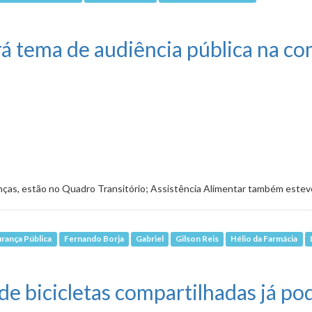
o da Arena do Galo no Califórnia
rá tema de audiência pública na c
nças, estão no Quadro Transitório; Assistência Alimentar também este
rança Pública
Fernando Borja
Gabriel
Gilson Reis
Hélio da Farmácia
diência pública na comissão
 bicicletas compartilhadas já pode