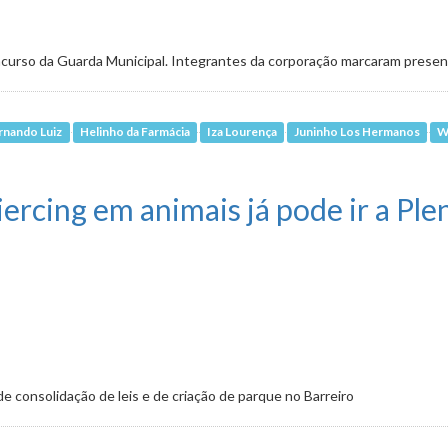
curso da Guarda Municipal. Integrantes da corporação marcaram presen
rnando Luiz
Helinho da Farmácia
Iza Lourença
Juninho Los Hermanos
W
farmácias avança em 1º turno
ercing em animais já pode ir a Ple
e consolidação de leis e de criação de parque no Barreiro