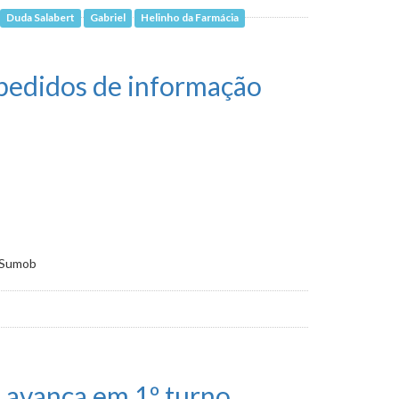
Duda Salabert
Gabriel
Helinho da Farmácia
á pode ir a Plenário
 pedidos de informação
a Sumob
s avança em 1º turno