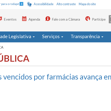
Ir para o rodapé
4
Acessibilidade
Alto contraste
Mapa do site
Eventos
Agenda
Fale com a Câmara
Participe
dade Legislativa
Serviços
Transparência
CA
ÚBLICA
 vencidos por farmácias avança e