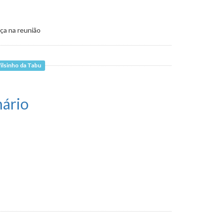
ça na reunião
ilsinho da Tabu
nário