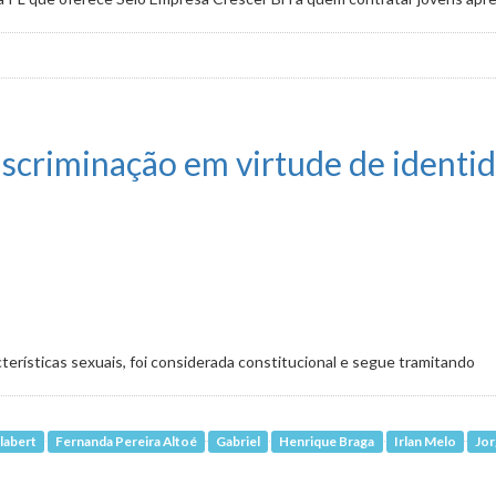
 privilégios para furar fila da vacinação
iscriminação em virtude de identi
erísticas sexuais, foi considerada constitucional e segue tramitando
labert
Fernanda Pereira Altoé
Gabriel
Henrique Braga
Irlan Melo
Jor
m virtude de identidade de gênero