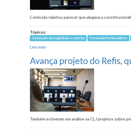
Comissão rejeitou parecer que alegava a constitucionali
Tópicos:
Comissão de Legislação e Justiça
Fernanda Pereira Altoé
Leia mais
sobre Benefício complementar de R$ 600 duran
Avança projeto do Refis, q
Também estiveram em análise na CLJ projetos sobre pre