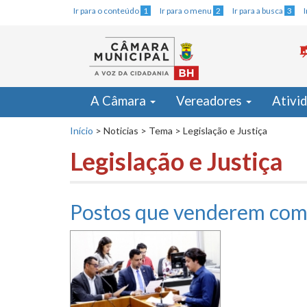
Ir para o conteúdo
1
Ir para o menu
2
Ir para a busca
3
A Câmara
Vereadores
Ativi
Início
>
Noticias
>
Tema
>
Legislação e Justiça
Legislação e Justiça
Postos que venderem comb