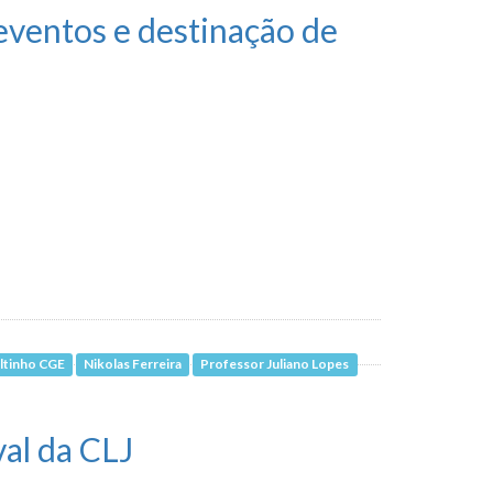
eventos e destinação de
ltinho CGE
Nikolas Ferreira
Professor Juliano Lopes
al da CLJ