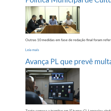
Outras 10 medidas em fase de redação final foram refer
Leia mais
sobre Política Municipal de Cultura conclui tr
Avança PL que prevê multa 
Texto começa a tramitar em 1º turno; CLJ apreciou ain