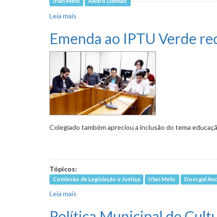
Irlan Melo
Álvaro Damião
Leia mais
sobre PL propõe mais rigor contra venda e prod
Emenda ao IPTU Verde rec
Colegiado também apreciou a inclusão do tema educação
Tópicos:
Comissão de Legislação e Justiça
Irlan Melo
Doorgal An
Leia mais
sobre Emenda ao IPTU Verde recebe parecer f
Política Municipal de Cult