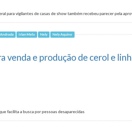
eral para vigilantes de casas de show também recebeu parecer pela apr
 Andrada
Irlan Melo
Nely
Nely Aquino
terados podem ter alvará cassado
a venda e produção de cerol e linh
ue facilita a busca por pessoas desaparecidas