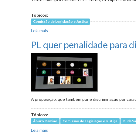
Tópicos:
Comissão de Legislação e Justiça
Leia mais
sobre Avança PL que prevê multa para quem usar
PL quer penalidade para d
A proposição, que também pune discriminação por caract
Tópicos:
Álvaro Damião
Comissão de Legislação e Justiça
Duda Sa
Leia mais
sobre PL quer penalidade para discriminação e