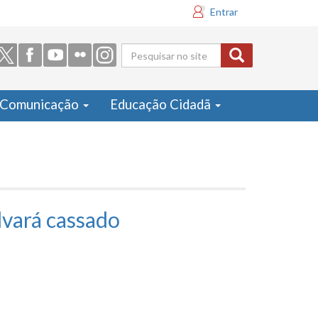
Entrar
Formulário
de busca
Comunicação
Educação Cidadã
lvará cassado