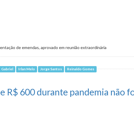
sentação de emendas, aprovado em reunião extraordinária
Gabriel
Irlan Melo
Jorge Santos
Reinaldo Gomes
nimais avança com aval da CLJ
e R$ 600 durante pandemia não fo