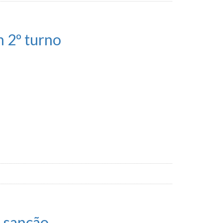
 2º turno
a sanção