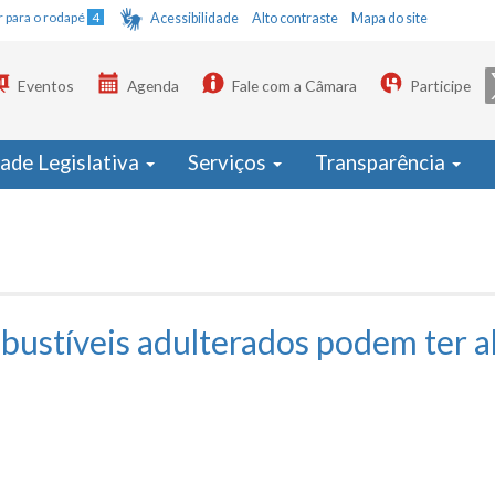
Ir para o rodapé
4
Acessibilidade
Alto contraste
Mapa do site
Eventos
Agenda
Fale com a Câmara
Participe
dade Legislativa
Serviços
Transparência
ustíveis adulterados podem ter a