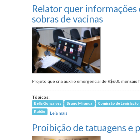
Relator quer informações
sobras de vacinas
Projeto que cria auxílio emergencial de R$600 mensais f
Tópicos:
Bella Gonçalves
Bruno Miranda
Comissão de Legislação e
Rubão
Leia mais
sobre Relator quer informações da P
Proibição de tatuagens e 