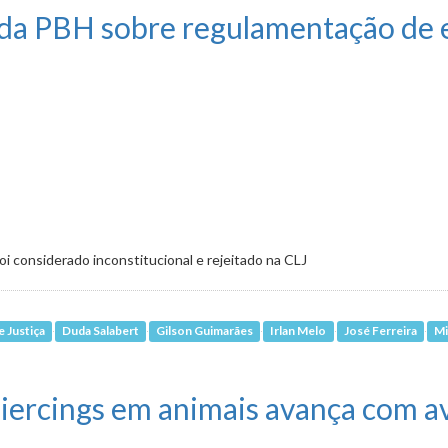
 da PBH sobre regulamentação de 
oi considerado inconstitucional e rejeitado na CLJ
 Justiça
Duda Salabert
Gilson Guimarães
Irlan Melo
José Ferreira
Mi
BH sobre regulamentação de eventos e destinação de sobras de vacinas
piercings em animais avança com av