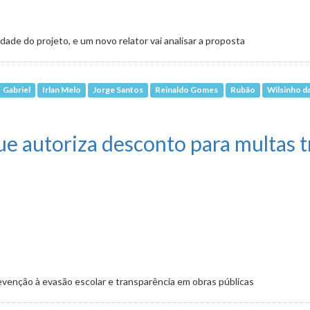
dade do projeto, e um novo relator vai analisar a proposta
Gabriel
Irlan Melo
Jorge Santos
Reinaldo Gomes
Rubão
Wilsinho d
te pandemia não foi acolhido na CLJ
ue autoriza desconto para multas t
venção à evasão escolar e transparência em obras públicas