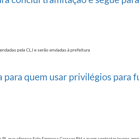
endadas pela CLJ e serão enviadas à prefeitura
amitação e segue para sanção
para quem usar privilégios para fu
da PL que oferece Selo Empresa Crescer BH a quem contratar jovens apr