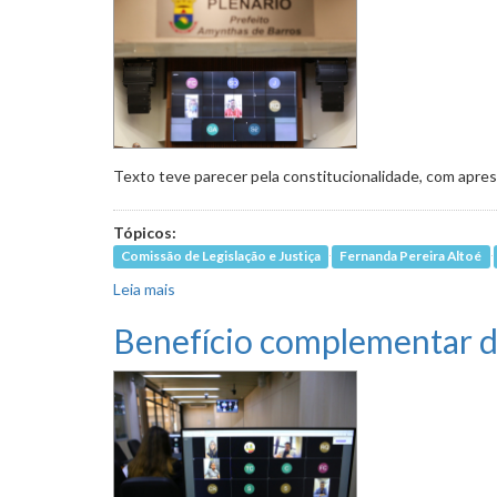
Texto teve parecer pela constitucionalidade, com apre
Tópicos:
Comissão de Legislação e Justiça
Fernanda Pereira Altoé
Leia mais
sobre Proibição de tatuagens e piercings em a
Benefício complementar d