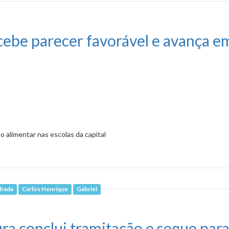
ução de cerol e linha chilena
ebe parecer favorável e avança em
 alimentar nas escolas da capital
drada
Carlos Henrique
Gabriel
avorável e avança em 2º turno
ura conclui tramitação e segue par