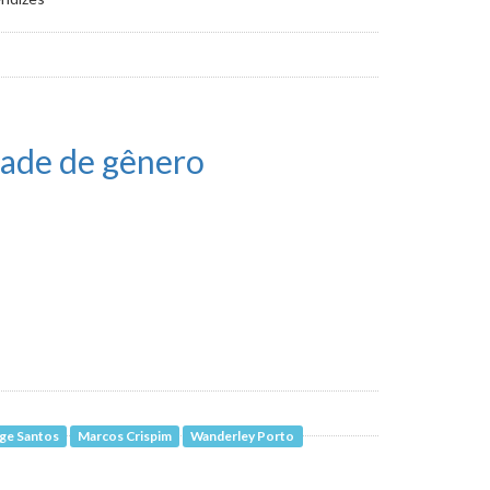
dade de gênero
ge Santos
Marcos Crispim
Wanderley Porto