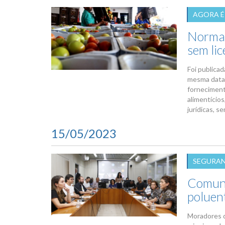
AGORA É 
Norma 
sem li
Foi publicad
mesma data 
forneciment
alimentícios
jurídicas, s
15/05/2023
SEGURAN
Comuni
poluen
Moradores d