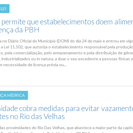
LEI
permite que estabelecimentos doem alime
cença da PBH
a no Diário Oficial do Município (DOM) do dia 24 de maio e entrou em vig
a Lei 11.502, que autoriza o estabelecimento responsável pela produção
o, pela comercialização, pelo armazenamento e pela distribuição de gên
, industrializados ou in natura, a doar o seu excedente a pessoas físicas 
em necessidade de licença prévia ou...
ÇA HÍDRICA
dade cobra medidas para evitar vazament
tes no Rio das Velhas
as proximidades do Rio Das Velhas, que abastece a maior parte da capit