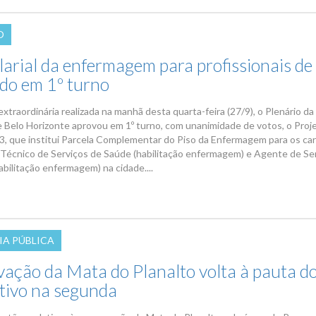
O
larial da enfermagem para profissionais de
do em 1º turno
xtraordinária realizada na manhã desta quarta-feira (27/9), o Plenário d
e Belo Horizonte aprovou em 1º turno, com unanimidade de votos, o Proj
3, que institui Parcela Complementar do Piso da Enfermagem para os ca
 Técnico de Serviços de Saúde (habilitação enfermagem) e Agente de Se
bilitação enfermagem) na cidade....
IA PÚBLICA
vação da Mata do Planalto volta à pauta d
ativo na segunda