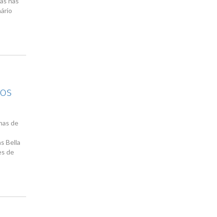
as nas
ário
dos
imas de
s Bella
es de