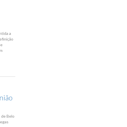
tida a
efinição
de
am
nião
l de Belo
legas