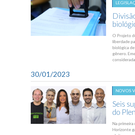
LEGISLA
Divisã
biológ
O Projeto d
liberdade p
biológica de
gênero. Emen
consideradas
30/01/2023
NOVOS 
Seis s
do Plen
Na primeira 
Horizonte g