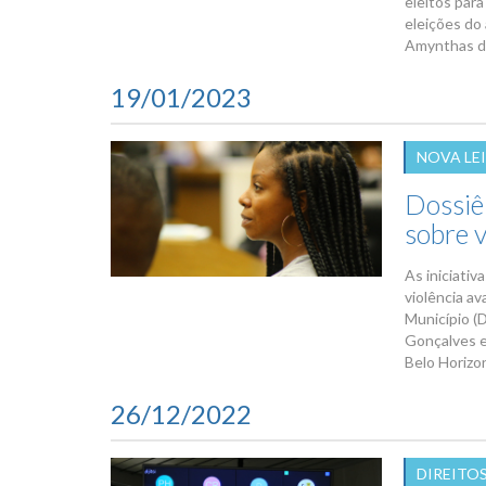
eleitos par
eleições do
Amynthas de
19/01/2023
NOVA LEI
Dossiê
sobre v
As iniciativ
violência av
Município (D
Gonçalves e
Belo Horizon
26/12/2022
DIREITO