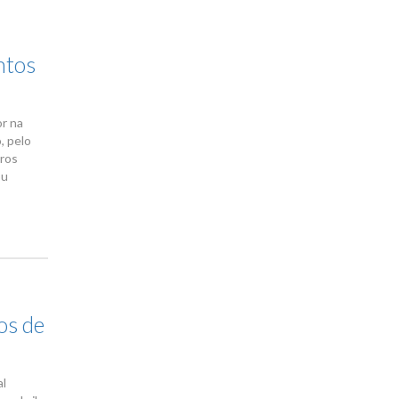
ntos
or na
, pelo
eros
ou
os de
al