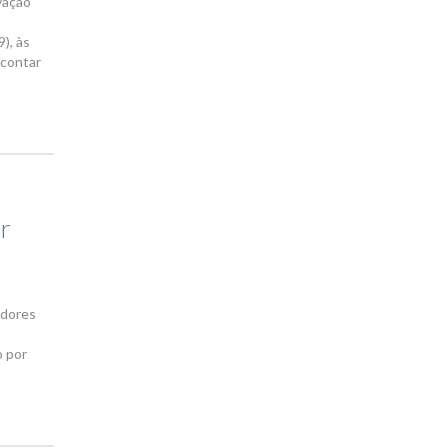
vação
), às
 contar
or
adores
o por