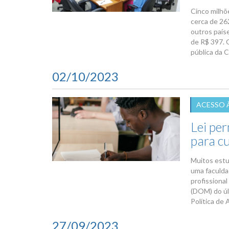
Cinco milhõ
cerca de 262
outros paíse
de R$ 397. 
pública da C
02/10/2023
ACESSO 
Lei per
para c
Muitos estu
uma faculda
profissional
(DOM) do úl
Política de 
27/09/2023