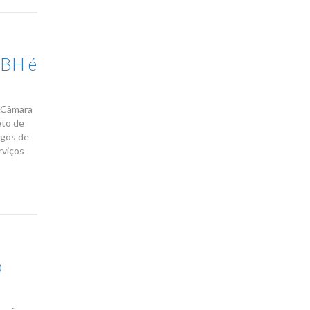
 BH é
a Câmara
eto de
rgos de
rviços
o