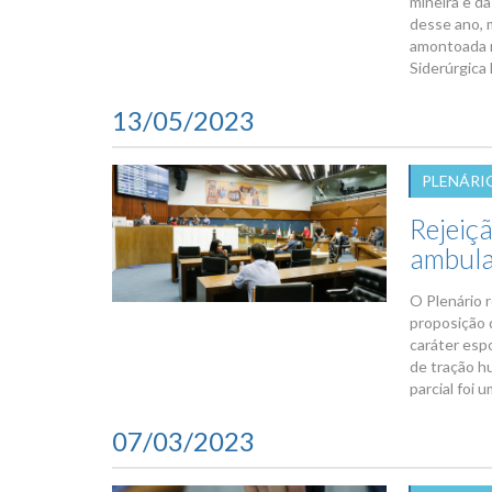
mineira e d
desse ano, 
amontoada n
Siderúrgica
13/05/2023
PLENÁRI
Rejeiçã
ambula
O Plenário r
proposição 
caráter esp
de tração h
parcial foi u
07/03/2023