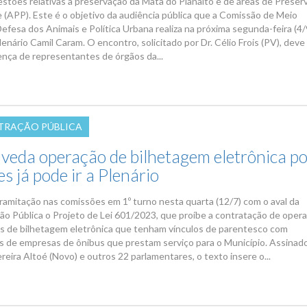
stões relativas à preservação da Mata do Planalto e de áreas de Preser
(APP). Este é o objetivo da audiência pública que a Comissão de Meio
fesa dos Animais e Política Urbana realiza na próxima segunda-feira (4/9
enário Camil Caram. O encontro, solicitado por Dr. Célio Frois (PV), deve
nça de representantes de órgãos da...
TRAÇÃO PÚBLICA
 veda operação de bilhetagem eletrônica p
s já pode ir a Plenário
tramitação nas comissões em 1º turno nesta quarta (12/7) com o aval da
ão Pública o Projeto de Lei 601/2023, que proíbe a contratação de oper
s de bilhetagem eletrônica que tenham vínculos de parentesco com
os de empresas de ônibus que prestam serviço para o Município. Assinad
eira Altoé (Novo) e outros 22 parlamentares, o texto insere o...