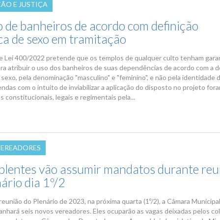
ÇÃO E JUSTIÇA
o de banheiros de acordo com definição
ica de sexo em tramitação
e Lei 400/2022 pretende que os templos de qualquer culto tenham garan
ara atribuir o uso dos banheiros de suas dependências de acordo com a d
 sexo, pela denominação "masculino" e "feminino", e não pela identidade 
das com o intuito de inviabilizar a aplicação do disposto no projeto for
 constitucionais, legais e regimentais pela...
VEREADORES
uplentes vão assumir mandatos durante reu
ário dia 1º/2
reunião do Plenário de 2023, na próxima quarta (1º/2), a Câmara Municipa
anhará seis novos vereadores. Eles ocuparão as vagas deixadas pelos co