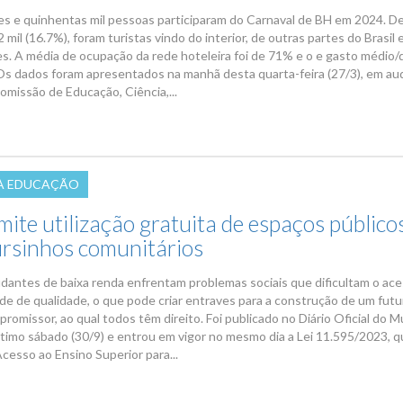
es e quinhentas mil pessoas participaram do Carnaval de BH em 2024. D
 mil (16.7%), foram turistas vindo do interior, de outras partes do Brasil 
s. A média de ocupação da rede hoteleira foi de 71% e o e gasto médio/di
Os dados foram apresentados na manhã desta quarta-feira (27/3), em au
omissão de Educação, Ciência,...
À EDUCAÇÃO
mite utilização gratuita de espaços público
ursinhos comunitários
dantes de baixa renda enfrentam problemas sociais que dificultam o ace
de de qualidade, o que pode criar entraves para a construção de um futu
 promissor, ao qual todos têm direito. Foi publicado no Diário Oficial do M
timo sábado (30/9) e entrou em vigor no mesmo dia a Lei 11.595/2023, qu
Acesso ao Ensino Superior para...