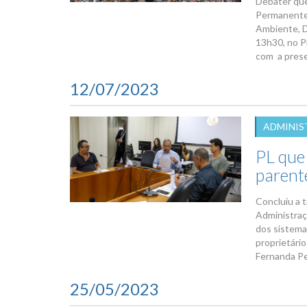
Debater que
Permanente 
Ambiente, De
13h30, no Pl
com a prese
12/07/2023
ADMINIS
PL que
parente
Concluiu a 
Administraç
dos sistema
proprietári
Fernanda Per
25/05/2023