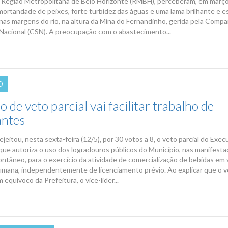
a Região Metropolitana de Belo Horizonte (RMBH), perceberam, em março 
mortandade de peixes, forte turbidez das águas e uma lama brilhante e e
as margens do rio, na altura da Mina do Fernandinho, gerida pela Compa
 Nacional (CSN). A preocupação com o abastecimento...
O
o de veto parcial vai facilitar trabalho de
ntes
ejeitou, nesta sexta-feira (12/5), por 30 votos a 8, o veto parcial do Exec
que autoriza o uso dos logradouros públicos do Município, nas manifest
ontâneo, para o exercício da atividade de comercialização de bebidas em 
umana, independentemente de licenciamento prévio. Ao explicar que o 
m equívoco da Prefeitura, o vice-líder...