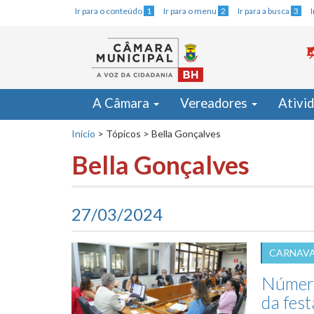
Ir para o conteúdo
1
Ir para o menu
2
Ir para a busca
3
A Câmara
Vereadores
Ativi
Início
>
Tópicos
>
Bella Gonçalves
Bella Gonçalves
27/03/2024
CARNAVA
Número
da fest