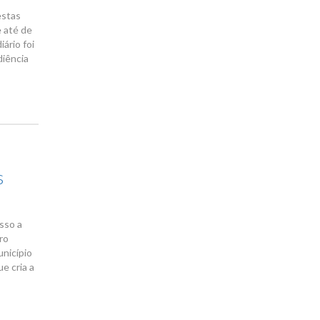
estas
e até de
ário foi
diência
s
sso a
ro
unicípio
e cria a