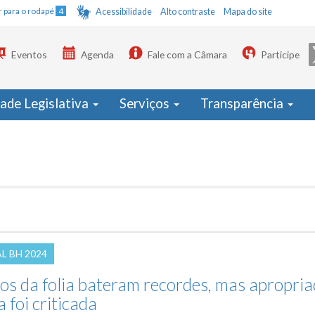
Ir para o rodapé
4
Acessibilidade
Alto contraste
Mapa do site
Eventos
Agenda
Fale com a Câmara
Participe
dade Legislativa
Serviços
Transparência
L BH 2024
s da folia bateram recordes, mas apropri
a foi criticada