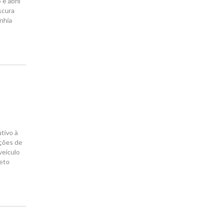
e abril
scura
nhia
utivo à
ações de
veículo
veto