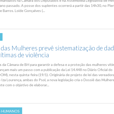
a mandatos na Câmara dos Deputados e na Assembleia Legislativa de Min
 ano passado. A posse dos suplentes ocorrerá a partir das 14h30, no Plen
 Barros. Loíde Gonçalves (...
 das Mulheres prevê sistematização de da
ítimas de violência
as da Câmara de BH para garantir a defesa e a proteção das mulheres vít
ançam mais um passo com a publicação da Lei 14.448 no Diário Oficial do
OM), nesta quinta-feira (19/1). Originária de projeto de lei das vereadora
 Iza Lourença, ambas do Psol, a nova legislação cria o Dossiê das Mulher
te com o objetivo de elaborar...
S HUMANOS