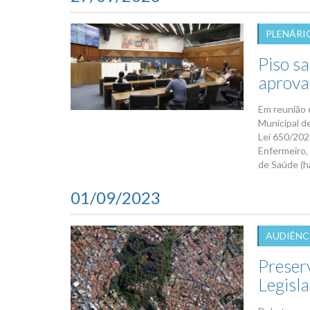
PLENÁRI
Piso sa
aprova
Em reunião e
Municipal d
Lei 650/202
Enfermeiro,
de Saúde (ha
01/09/2023
AUDIÊNC
Preser
Legisl