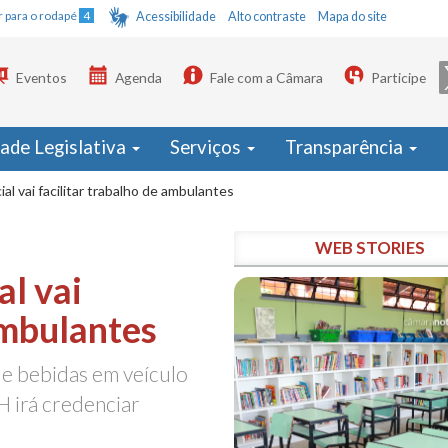
Ir para o rodapé
4
Acessibilidade
Alto contraste
Mapa do site
Eventos
Agenda
Fale com a Câmara
Participe
dade Legislativa
Serviços
Transparência
al vai facilitar trabalho de ambulantes
WEB STORIES
al vai
ambulantes
de bebidas em veículo
H irá credenciar