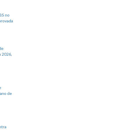
UBS no
aprovada
de
 2026,
e
lano de
ntra