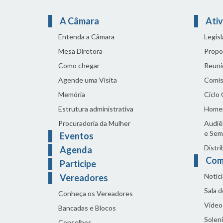
A Câmara
Ativ
Entenda a Câmara
Legis
Mesa Diretora
Propo
Como chegar
Reuni
Agende uma Visita
Comis
Memória
Ciclo
Estrutura administrativa
Home
Procuradoria da Mulher
Audiên
e Sem
Eventos
Distri
Agenda
Com
Participe
Notíci
Vereadores
Sala 
Conheça os Vereadores
Vídeo
Bancadas e Blocos
Solen
Conselhos