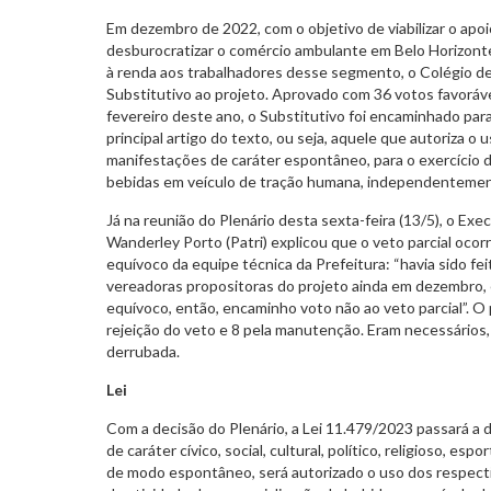
Em dezembro de 2022, com o objetivo de viabilizar o apo
desburocratizar o comércio ambulante em Belo Horizonte 
à renda aos trabalhadores desse segmento, o Colégio d
Substitutivo ao projeto. Aprovado com 36 votos favoráv
fevereiro deste ano, o Substitutivo foi encaminhado para
principal artigo do texto, ou seja, aquele que autoriza o
manifestações de caráter espontâneo, para o exercício d
bebidas em veículo de tração humana, independentement
Já na reunião do Plenário desta sexta-feira (13/5), o Exec
Wanderley Porto (Patri) explicou que o veto parcial oco
equívoco da equipe técnica da Prefeitura: “havia sido fe
vereadoras propositoras do projeto ainda em dezembro, 
equívoco, então, encaminho voto não ao veto parcial”. O 
rejeição do veto e 8 pela manutenção. Eram necessários,
derrubada.
Lei
Com a decisão do Plenário, a Lei 11.479/2023 passará a
de caráter cívico, social, cultural, político, religioso, e
de modo espontâneo, será autorizado o uso dos respecti