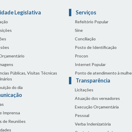
idade Legislativa
Serviços
lação
Refeitório Popular
sições
Sine
ões
Conciliação
sões
Posto de Identificação
 Orçamentário
Procon
nagens
Internet Popular
cias Públicas, Visitas Técnicas
Ponto de atendimento à mulhe
inários
Transparência
buição do dia
Licitações
unicação
Atuação dos vereadores
as
Execução Orçamentária
de Imprensa
Pessoal
s de Reuniões
Verba Indenizatória
idades