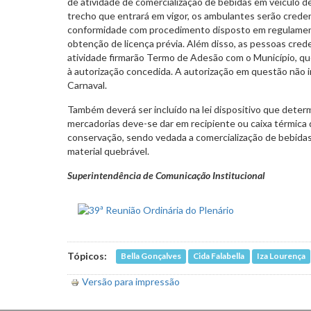
de atividade de comercialização de bebidas em veículo 
trecho que entrará em vigor, os ambulantes serão crede
conformidade com procedimento disposto em regulamen
obtenção de licença prévia. Além disso, as pessoas crede
atividade firmarão Termo de Adesão com o Município, qu
à autorização concedida. A autorização em questão não irá
Carnaval.
Também deverá ser incluído na lei dispositivo que dete
mercadorias deve-se dar em recipiente ou caixa térmica
conservação, sendo vedada a comercialização de bebidas
material quebrável.
Superintendência de Comunicação Institucional
Tópicos:
Bella Gonçalves
Cida Falabella
Iza Lourença
Versão para impressão