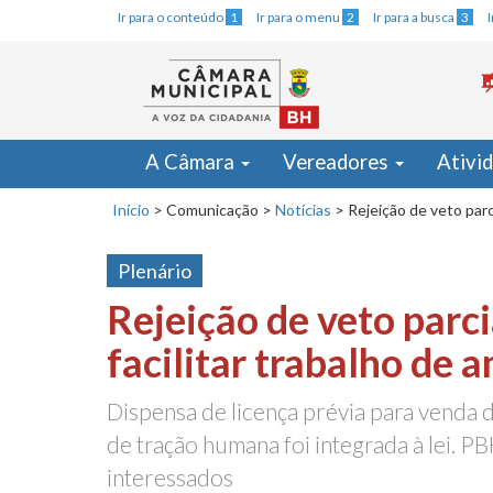
Ir para o conteúdo
1
Ir para o menu
2
Ir para a busca
3
A Câmara
Vereadores
Ativi
Início
>
Comunicação
>
Notícias
>
Rejeição de veto parci
Plenário
Rejeição de veto parci
facilitar trabalho de 
Dispensa de licença prévia para venda 
de tração humana foi integrada à lei. PB
interessados