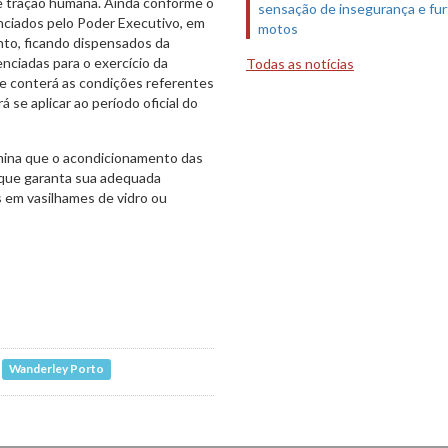
de tração humana. Ainda conforme o
sensação de insegurança e fur
nciados pelo Poder Executivo, em
motos
to, ficando dispensados da
nciadas para o exercício da
Todas as notícias
e conterá as condições referentes
 se aplicar ao período oficial do
rmina que o acondicionamento das
 que garanta sua adequada
 em vasilhames de vidro ou
Wanderley Porto