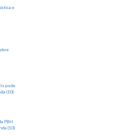
ística e
sobre
ets pode
nda (10)
 da PBH
nda (10)