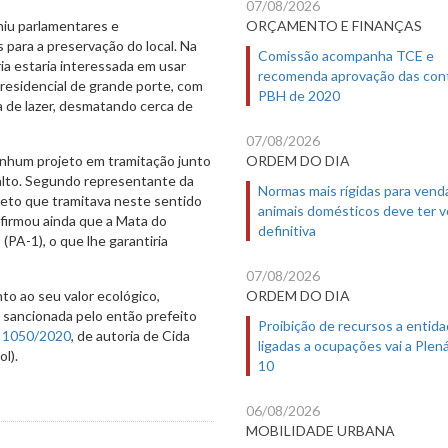
07/08/2026
ORÇAMENTO E FINANÇAS
niu parlamentares e
para a preservação do local. Na
Comissão acompanha TCE e
ia estaria interessada em usar
recomenda aprovação das con
residencial de grande porte, com
PBH de 2020
 de lazer, desmatando cerca de
07/08/2026
ORDEM DO DIA
enhum projeto em tramitação junto
alto. Segundo representante da
Normas mais rígidas para vend
ojeto que tramitava neste sentido
animais domésticos deve ter 
firmou ainda que a Mata do
definitiva
PA-1), o que lhe garantiria
07/08/2026
ORDEM DO DIA
o ao seu valor ecológico,
, sancionada pelo então prefeito
Proibição de recursos a entid
i 1050/2020
, de autoria de Cida
ligadas a ocupações vai a Plená
l).
10
06/08/2026
MOBILIDADE URBANA