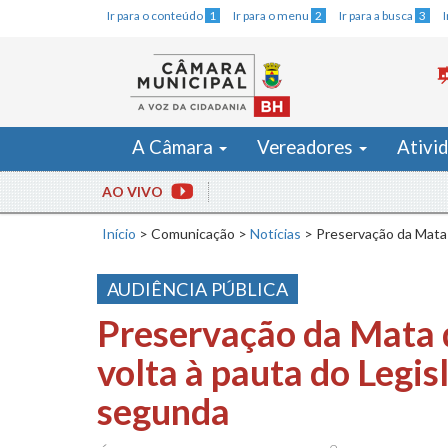
Ir para o conteúdo
1
Ir para o menu
2
Ir para a busca
3
A Câmara
Vereadores
Ativi
AO VIVO
Início
>
Comunicação
>
Notícias
>
Preservação da Mata 
AUDIÊNCIA PÚBLICA
Preservação da Mata 
volta à pauta do Legis
segunda