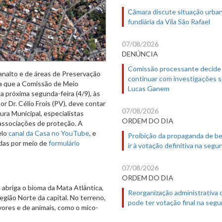
Câmara discute situação urban
fundiária da Vila São Rafael
07/08/2026
DENÚNCIA
Comissão processante decide
analto e de áreas de Preservação
continuar com investigações 
ca que a Comissão de Meio
Lucas Ganem
a próxima segunda-feira (4/9), às
r Dr. Célio Frois (PV), deve contar
07/08/2026
ra Municipal, especialistas
ORDEM DO DIA
 associações de proteção. A
elo
canal da Casa no YouTube
, e
Proibição da propaganda de b
das por meio de
formulário
ir à votação definitiva na segu
07/08/2026
ORDEM DO DIA
 abriga o bioma da Mata Atlântica,
Reorganização administrativa
ião Norte da capital. No terreno,
pode ter votação final na segu
ores e de animais, como o mico-