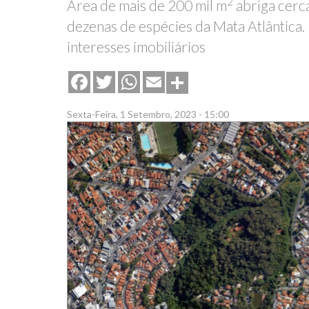
2
Área de mais de 200 mil m
abriga cerc
dezenas de espécies da Mata Atlântica.
interesses imobiliários
Share
Facebook
Twitter
WhatsApp
Email
Sexta-Feira, 1 Setembro, 2023 - 15:00