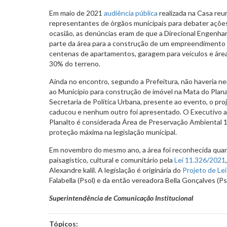
Em maio de 2021
audiência pública
realizada na Casa reu
representantes de órgãos municipais para debater ações 
ocasião, as denúncias eram de que a Direcional Engenhar
parte da área para a construção de um empreendimento 
centenas de apartamentos, garagem para veículos e área
30% do terreno.
Ainda no encontro, segundo a Prefeitura, não haveria n
ao Município para construção de imóvel na Mata do Plan
Secretaria de Política Urbana, presente ao evento, o pr
caducou e nenhum outro foi apresentado. O Executivo a
Planalto é considerada Área de Preservação Ambiental 1 (
proteção máxima na legislação municipal.
Em novembro do mesmo ano, a área foi reconhecida quant
paisagístico, cultural e comunitário pela
Lei 11.326/2021
Alexandre kalil. A legislação é originária do
Projeto de Le
Falabella (Psol) e da então vereadora Bella Gonçalves (Pso
Superintendência de Comunicação Institucional
Tópicos: