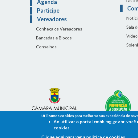
Distri
Agenda
Com
Participe
Notíci
Vereadores
Sala 
Conheça os Vereadores
Vídeo
Bancadas e Blocos
Solen
Conselhos
Utilizamos cookies para melhorar sua experiência de nav
Ao utilizar o portal cmbh.mg.gov.br, voc
cookies.
Clique aqui para ver a política de cookies