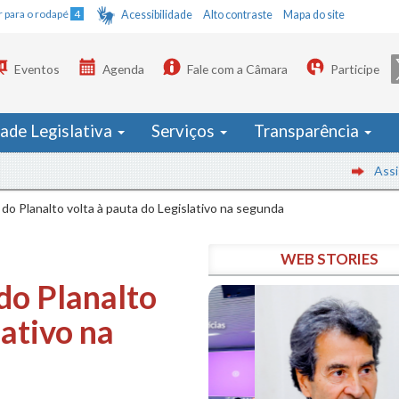
Ir para o rodapé
4
Acessibilidade
Alto contraste
Mapa do site
Eventos
Agenda
Fale com a Câmara
Participe
dade Legislativa
Serviços
Transparência
Assista às
do Planalto volta à pauta do Legislativo na segunda
WEB STORIES
do Planalto
lativo na