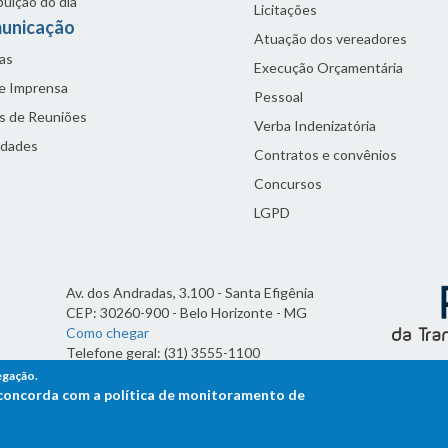
buição do dia
Licitações
unicação
Atuação dos vereadores
as
Execução Orçamentária
de Imprensa
Pessoal
s de Reuniões
Verba Indenizatória
idades
Contratos e convênios
Concursos
LGPD
Av. dos Andradas, 3.100 - Santa Efigênia
CEP: 30260-900 - Belo Horizonte - MG
Como chegar
Telefone geral: (31) 3555-1100
Horário de funcionamento:
egação.
7h às 19h
ê concorda com a política de monitoramento de