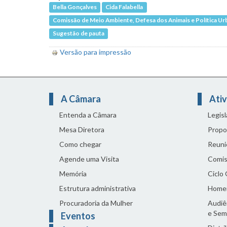
Bella Gonçalves
Cida Falabella
Comissão de Meio Ambiente, Defesa dos Animais e Política Ur
Sugestão de pauta
Versão para impressão
A Câmara
Ativ
Entenda a Câmara
Legis
Mesa Diretora
Propo
Como chegar
Reuni
Agende uma Visita
Comis
Memória
Ciclo
Estrutura administrativa
Home
Procuradoria da Mulher
Audiên
e Sem
Eventos