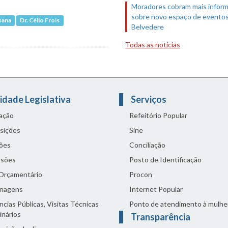
Moradores cobram mais infor
sobre novo espaço de evento
bana
Dr. Célio Frois
Belvedere
Todas as notícias
idade Legislativa
Serviços
lação
Refeitório Popular
sições
Sine
ões
Conciliação
sões
Posto de Identificação
 Orçamentário
Procon
nagens
Internet Popular
cias Públicas, Visitas Técnicas
Ponto de atendimento à mulhe
inários
Transparência