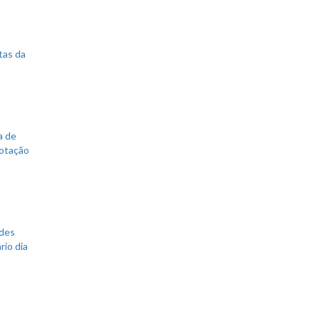
tas da
a de
votação
ades
rio dia