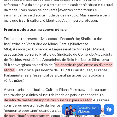
reforçou a fala da colega e alertou para o caráter histórico e cultural
da moda. “Nas rodas de conversa [eventos como fóruns e
seminários] só se discute modelos de negócio. Mas a moda é bem
mais que isso. É cultura, é identidade”, afirmou o professor.
Frente pode atuar na convergência
Entidades representativas como a Fecomércio;
Sindicato das
Indústrias do Vestuário de Minas Gerais (Sindiveste
MG); Associação Comercial e Empresarial de Minas (ACMinas)
,
associações do Barro Preto e do
Sindicato do Comércio Atacadista
de Tecidos Vestuário e Armarinhos de Belo Horizonte (Sincateva
BH)
convergiram no pedido de "
maior articulação" entre os diversos
atores
. Para o vice-presidente da CDL/BH, Fausto Isac, a Frente
Parlamentar será “essencial para canalizar ações construídas a
várias mãos”.
A secretária municipal de Cultura, Eliana Parreiras, lembrou que a
capital abriga o único Museu da Moda do país, e reconheceu o
desafio de "materializar políticas públicas" para o setor.
A gestora
considerou que a criação da frente parlamentar vem num
"momento oportuno", quando a cidade terá em curso
mecanismos
de participação importantes
, como a Conferência Municipal de