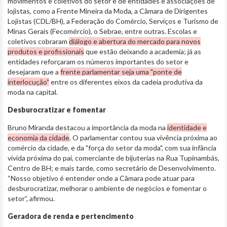
movimentos e coletivos do setor e de entidades e associações de
lojistas, como a Frente Mineira da Moda, a Câmara de Dirigentes
Lojistas (CDL/BH), a Federação do Comércio, Serviços e Turismo de
Minas Gerais (Fecomércio), o Sebrae, entre outras. Escolas e
coletivos cobraram
diálogo e abertura do mercado para novos
produtos e profissionais
que estão deixando a academia; já as
entidades reforçaram os números importantes do setor e
desejaram que a
frente parlamentar seja uma "ponte de
interlocução"
entre os diferentes eixos da cadeia produtiva da
moda na capital.
Desburocratizar e fomentar
Bruno Miranda destacou a importância da moda na
identidade e
economia da cidade
. O parlamentar contou sua vivência próxima ao
comércio da cidade, e da "força do setor da moda", com sua infância
vivida próxima do pai, comerciante de bijuterias na Rua Tupinambás,
Centro de BH; e mais tarde, como secretário de Desenvolvimento.
“Nosso objetivo é entender onde a Câmara pode atuar para
desburocratizar, melhorar o ambiente de negócios e fomentar o
setor”, afirmou.
Geradora de renda e pertencimento