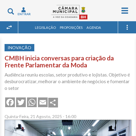
Togg
Toggle
ENTRAR
navig
navigation
LEGISLAÇÃO
PROPOSIÇÕES
AGENDA
INOVAÇÃO
CMBH inicia conversas para criação da
Frente Parlamentar da Moda
Audiência reuniu escolas, setor produtivo e lojistas. Objetivo é
desburocratizar, melhorar o ambiente de negócios e fomentar
o setor
Share
Facebook
Twitter
WhatsApp
Email
Quinta-Feira, 21 Agosto, 2025 - 16:00