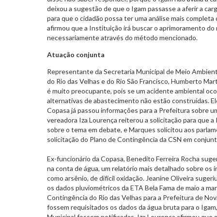
deixou a sugestão de que o Igam passasse a aferir a ca
para que o cidadão possa ter uma análise mais completa 
afirmou que a Instituição irá buscar o aprimoramento d
necessariamente através do método mencionado.
Atuação conjunta
Representante da Secretaria Municipal de Meio Ambient
do Rio das Velhas e do Rio São Francisco, Humberto Mar
é muito preocupante, pois se um acidente ambiental ocor
alternativas de abastecimento não estão construídas. Ele 
Copasa já passou informações para a Prefeitura sobre u
vereadora Iza Lourença reiterou a solicitação para que a
sobre o tema em debate, e Marques solicitou aos parlam
solicitação do Plano de Contingência da CSN em conjun
Ex-funcionário da Copasa, Benedito Ferreira Rocha suger
na conta de água, um relatório mais detalhado sobre os 
como arsênio, de difícil oxidação. Jeanine Oliveira suge
os dados pluviométricos da ETA Bela Fama de maio a ma
Contingência do Rio das Velhas para a Prefeitura de No
fossem requisitados os dados da água bruta para o Igam,
Municipal fossem notificadas. Iza Lourença afirmou que 