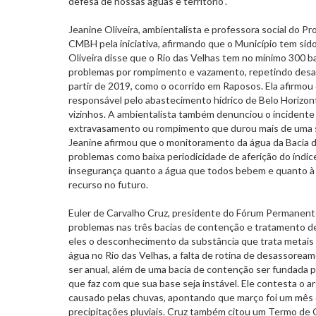
defesa de nossas águas e território”.
Jeanine Oliveira, ambientalista e professora social do P
CMBH pela iniciativa, afirmando que o Município tem sid
Oliveira disse que o Rio das Velhas tem no mínimo 300 b
problemas por rompimento e vazamento, repetindo desa
partir de 2019, como o ocorrido em Raposos. Ela afirmou 
responsável pelo abastecimento hídrico de Belo Horizo
vizinhos. A ambientalista também denunciou o incidente
extravasamento ou rompimento que durou mais de uma se
Jeanine afirmou que o monitoramento da água da Bacia d
problemas como baixa periodicidade de aferição do índic
insegurança quanto a água que todos bebem e quanto à
recurso no futuro.
Euler de Carvalho Cruz, presidente do Fórum Permanente
problemas nas três bacias de contenção e tratamento d
eles o desconhecimento da substância que trata metais
água no Rio das Velhas, a falta de rotina de desassorea
ser anual, além de uma bacia de contenção ser fundada p
que faz com que sua base seja instável. Ele contesta o 
causado pelas chuvas, apontando que março foi um mês 
precipitações pluviais. Cruz também citou um Termo de