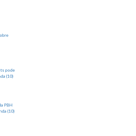
sobre
ets pode
nda (10)
 da PBH
nda (10)