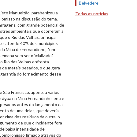
Belvedere
rojeto Manuelzão, parabenizou a
Todas as notícias
o omisso na discussão do tema.
arragens, com grande potencial de
stres ambientais que ocorreram a
que o Rio das Velhas, principal
nte, atende 40% dos municípios
 da Mina de Fernandinho, “um
mana sem ser oficializado”.
o Rio das Velhas enfrenta
e de metais pesados, o que gera
 garantia do fornecimento desse
 São Francisco, apontou vários
e água na Mina Fernandinho, entre
 pesados antes do lançamento da
mento de uma delas, que deveria
or cima dos resíduos da outra, o
argumento de que o incidente fora
de baixa intensidade de
 Compromisso firmado através do