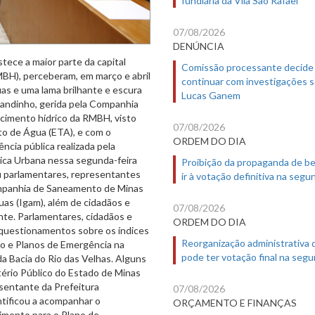
07/08/2026
DENÚNCIA
tece a maior parte da capital
Comissão processante decide
MBH), perceberam, em março e abril
continuar com investigações 
as e uma lama brilhante e escura
Lucas Ganem
nandinho, gerida pela Companhia
cimento hídrico da RMBH, visto
07/08/2026
o de Água (ETA), e com o
ORDEM DO DIA
ncia pública realizada pela
ica Urbana nessa segunda-feira
Proibição da propaganda de b
iu parlamentares, representantes
ir à votação definitiva na segu
ompanhia de Saneamento de Minas
as (Igam), além de cidadãos e
07/08/2026
te. Parlamentares, cidadãos e
ORDEM DO DIA
questionamentos sobre os índices
Reorganização administrativa
ção e Planos de Emergência na
pode ter votação final na segu
da Bacia do Rio das Velhas. Alguns
ério Público do Estado de Minas
sentante da Prefeitura
07/08/2026
ntificou a acompanhar o
ORÇAMENTO E FINANÇAS
imento para o Plano de