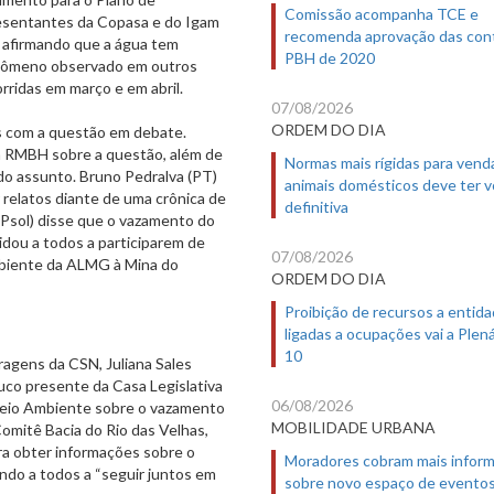
Comissão acompanha TCE e
esentantes da Copasa e do Igam
recomenda aprovação das con
 afirmando que a água tem
PBH de 2020
fenômeno observado em outros
rridas em março e em abril.
07/08/2026
ORDEM DO DIA
 com a questão em debate.
da RMBH sobre a questão, além de
Normas mais rígidas para vend
 do assunto. Bruno Pedralva (PT)
animais domésticos deve ter 
 relatos diante de uma crônica de
definitiva
(Psol) disse que o vazamento do
idou a todos a participarem de
07/08/2026
mbiente da ALMG à Mina do
ORDEM DO DIA
Proibição de recursos a entid
ligadas a ocupações vai a Plená
10
ragens da CSN, Juliana Sales
uco presente da Casa Legislativa
06/08/2026
 Meio Ambiente sobre o vazamento
MOBILIDADE URBANA
 Comitê Bacia do Rio das Velhas,
ara obter informações sobre o
Moradores cobram mais infor
ndo a todos a “seguir juntos em
sobre novo espaço de evento