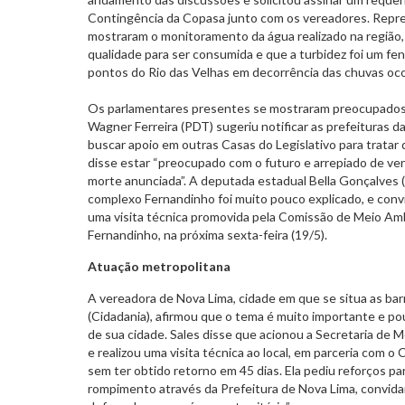
Contingência da Copasa junto com os vereadores. Repr
mostraram o monitoramento da água realizado na região,
qualidade para ser consumida e que a turbidez foi um 
pontos do Rio das Velhas em decorrência das chuvas oco
Os parlamentares presentes se mostraram preocupados
Wagner Ferreira (PDT) sugeriu notificar as prefeituras 
buscar apoio em outras Casas do Legislativo para tratar
disse estar “preocupado com o futuro e arrepiado de ver
morte anunciada”. A deputada estadual Bella Gonçalves 
complexo Fernandinho foi muito pouco explicado, e conv
uma visita técnica promovida pela Comissão de Meio A
Fernandinho, na próxima sexta-feira (19/5).
Atuação metropolitana
A vereadora de Nova Lima, cidade em que se situa as bar
(Cidadania), afirmou que o tema é muito importante e po
de sua cidade. Sales disse que acionou a Secretaria de
e realizou uma visita técnica ao local, em parceria com o
sem ter obtido retorno em 45 dias. Ela pediu reforços p
rompimento através da Prefeitura de Nova Lima, convida