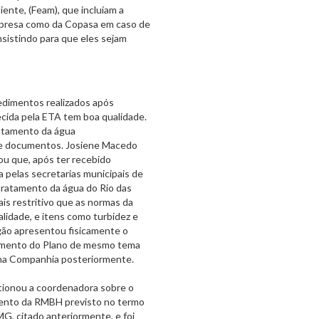
nte, (Feam), que incluíam a
mpresa como da Copasa em caso de
sistindo para que eles sejam
dimentos realizados após
cida pela ETA tem boa qualidade.
ratamento da água
r de documentos. Josiene Macedo
u que, após ter recebido
 pelas secretarias municipais de
tratamento da água do Rio das
is restritivo que as normas da
lidade, e itens como turbidez e
igão apresentou fisicamente o
cimento do Plano de mesmo tema
o na Companhia posteriormente.
ionou a coordenadora sobre o
mento da RMBH previsto no termo
, citado anteriormente, e foi