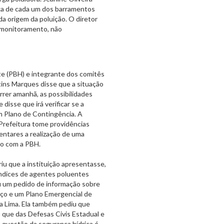
rga de cada um dos barramentos
da origem da poluição. O diretor
o monitoramento, não
e (PBH) e integrante dos comitês
tins Marques disse que a situação
rer amanhã, as possibilidades
disse que irá verificar se a
m Plano de Contingência. A
 Prefeitura tome providências
entares a realização de uma
to com a PBH.
iu que a instituição apresentasse,
índices de agentes poluentes
riu um pedido de informação sobre
rço e um Plano Emergencial de
va Lima. Ela também pediu que
 que das Defesas Civis Estadual e
a questão da segurança hídrica é