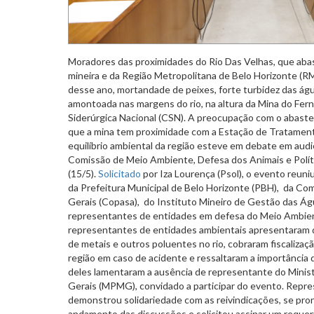
Moradores das proximidades do Rio Das Velhas, que abas
mineira e da Região Metropolitana de Belo Horizonte (R
desse ano, mortandade de peixes, forte turbidez das águ
amontoada nas margens do rio, na altura da Mina do Fer
Siderúrgica Nacional (CSN). A preocupação com o abaste
que a mina tem proximidade com a Estação de Tratament
equilíbrio ambiental da região esteve em debate em audiê
Comissão de Meio Ambiente, Defesa dos Animais e Polít
(15/5).
Solicitado
por Iza Lourença (Psol), o evento reun
da Prefeitura Municipal de Belo Horizonte (PBH), da C
Gerais (Copasa), do Instituto Mineiro de Gestão das Águ
representantes de entidades em defesa do Meio Ambien
representantes de entidades ambientais apresentaram 
de metais e outros poluentes no rio, cobraram fiscaliza
região em caso de acidente e ressaltaram a importância 
deles lamentaram a ausência de representante do Minist
Gerais (MPMG), convidado a participar do evento. Repre
demonstrou solidariedade com as reivindicações, se pro
andamento das discussões e solicitou assinar um requer