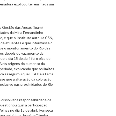
rdenadora explicou ter em mãos um
de Gestão das Águas (Igam),
idades da Mina Fernandinho
e, e que o Instituto autou a CSN,
de afluentes e que informasse o
que o monitoriamento do Rio das
dos depois do vazamento da
 o dia 15 de abril foi o pico de
síveis origens do aumento da
período, explicando que os limites
seca assegurou que ETA Bela Fama
isse que a alteração da coloração
nclusive nas proximidades do Rio
 dissolver a responsabilidade da
uestionou qual a participação
elhas no dia 15 de abril. Fonseca
rga poluidora. Jeanine Oliveira