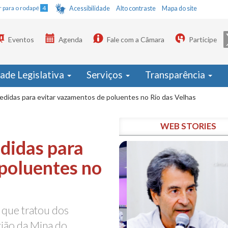
Ir para o rodapé
4
Acessibilidade
Alto contraste
Mapa do site
Eventos
Agenda
Fale com a Câmara
Participe
dade Legislativa
Serviços
Transparência
didas para evitar vazamentos de poluentes no Rio das Velhas
WEB STORIES
didas para
poluentes no
 que tratou dos
ião da Mina do