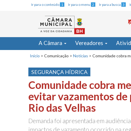
Ir para o conteúdo
1
Ir para o menu
2
Ir para a busca
3
A Câmara
Vereadores
Ativi
Início
>
Comunicação
>
Notícias
>
Comunidade cobra me
SEGURANÇA HÍDRICA
Comunidade cobra me
evitar vazamentos de 
Rio das Velhas
Demanda foi apresentada em audiência
impactos de vazamento ocorrido na reg