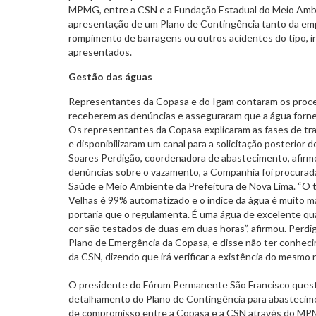
MPMG, entre a CSN e a Fundação Estadual do Meio Ambie
apresentação de um Plano de Contingência tanto da e
rompimento de barragens ou outros acidentes do tipo, in
apresentados.
Gestão das águas
Representantes da Copasa e do Igam contaram os proce
receberem as denúncias e asseguraram que a água forne
Os representantes da Copasa explicaram as fases de t
e disponibilizaram um canal para a solicitação posterio
Soares Perdigão, coordenadora de abastecimento, afirmo
denúncias sobre o vazamento, a Companhia foi procurada
Saúde e Meio Ambiente da Prefeitura de Nova Lima. “O 
Velhas é 99% automatizado e o índice da água é muito ma
portaria que o regulamenta. É uma água de excelente qua
cor são testados de duas em duas horas”, afirmou. Perd
Plano de Emergência da Copasa, e disse não ter conhe
da CSN, dizendo que irá verificar a existência do mesm
O presidente do Fórum Permanente São Francisco quest
detalhamento do Plano de Contingência para abasteci
de compromisso entre a Copasa e a CSN através do MPMG