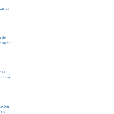
tas da
a de
votação
ades
rio dia
mações
s no