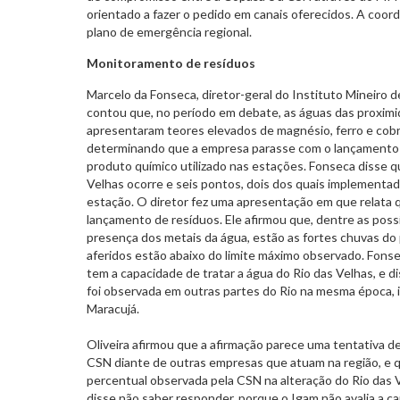
orientado a fazer o pedido em canais oferecidos. A coo
plano de emergência regional.
Monitoramento de resíduos
Marcelo da Fonseca, diretor-geral do Instituto Mineiro 
contou que, no período em debate, as águas das proxim
apresentaram teores elevados de magnésio, ferro e cobr
determinando que a empresa parasse com o lançamento 
produto químico utilizado nas estações. Fonseca disse 
Velhas ocorre e seis pontos, dois dos quais implementa
estação. O diretor fez uma apresentação em que relata que
lançamento de resíduos. Ele afirmou que, dentre as pos
presença dos metais da água, estão as fortes chuvas do 
aferidos estão abaixo do limite máximo observado. Fon
tem a capacidade de tratar a água do Rio das Velhas, e d
foi observada em outras partes do Rio na mesma época, i
Maracujá.
Oliveira afirmou que a afirmação parece uma tentativa de
CSN diante de outras empresas que atuam na região, e q
percentual observada pela CSN na alteração do Rio das V
disse não saber responder, porque o Igam não avalia a ca