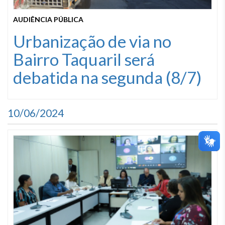
AUDIÊNCIA PÚBLICA
Urbanização de via no
Bairro Taquaril será
debatida na segunda (8/7)
10/06/2024