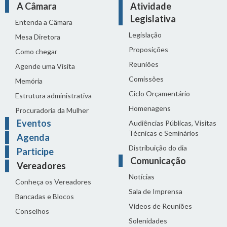
A Câmara
Atividade
Legislativa
Entenda a Câmara
Legislação
Mesa Diretora
Proposições
Como chegar
Reuniões
Agende uma Visita
Comissões
Memória
Ciclo Orçamentário
Estrutura administrativa
Homenagens
Procuradoria da Mulher
Eventos
Audiências Públicas, Visitas
Técnicas e Seminários
Agenda
Distribuição do dia
Participe
Comunicação
Vereadores
Notícias
Conheça os Vereadores
Sala de Imprensa
Bancadas e Blocos
Vídeos de Reuniões
Conselhos
Solenidades