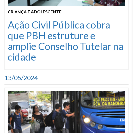
CRIANÇA E ADOLESCENTE
Ação Civil Pública cobra
que PBH estruture e
amplie Conselho Tutelar na
cidade
13/05/2024