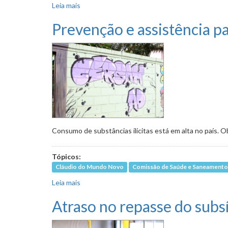
Leia mais
sobre Situação da agricultura urbana em debat
Prevenção e assistência p
Consumo de substâncias ilícitas está em alta no país. 
Tópicos:
Cláudio do Mundo Novo
Comissão de Saúde e Saneament
Leia mais
sobre Prevenção e assistência para dependent
Atraso no repasse do subs