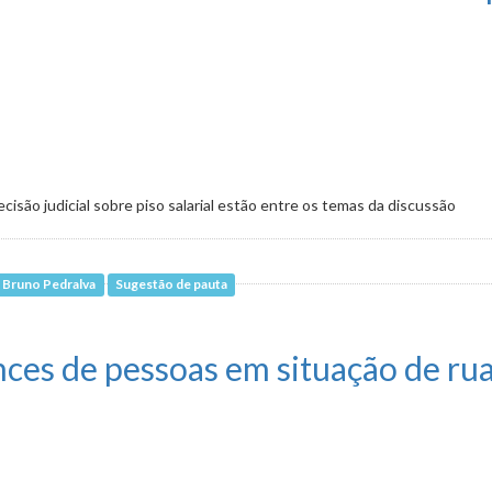
cisão judicial sobre piso salarial estão entre os temas da discussão
. Bruno Pedralva
Sugestão de pauta
erá debatida nesta quarta-feira (10)
nces de pessoas em situação de ru