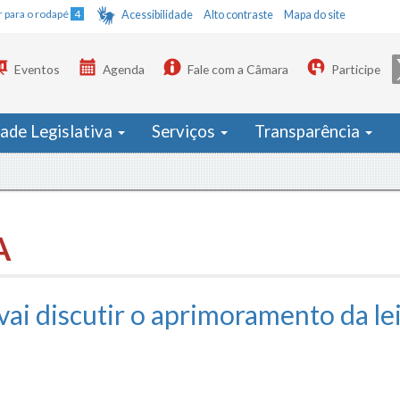
Ir para o rodapé
4
Acessibilidade
Alto contraste
Mapa do site
Eventos
Agenda
Fale com a Câmara
Participe
dade Legislativa
Serviços
Transparência
A
ai discutir o aprimoramento da le