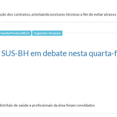
ação dos contratos, priorizando posturas técnicas a fim de evitar atrasos
rnanda Pereira Altoé
Sugestão de pauta
obras públicas em pauta nesta quarta (17)
 SUS-BH em debate nesta quarta-fe
stritais de saúde e profissionais da área foram convidados