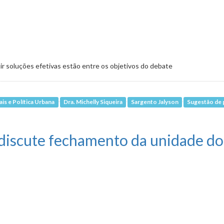
tir soluções efetivas estão entre os objetivos do debate
s e Política Urbana
Dra. Michelly Siqueira
Sargento Jalyson
Sugestão de 
aprimoramento da lei do silêncio em BH
 discute fechamento da unidade d