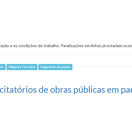
ção e as condições de trabalho. Paralisações em linhas já estariam oco
ços
Wagner Ferreira
Sugestão de pauta
sas de ônibus em debate nesta quinta (18)
citatórios de obras públicas em pa