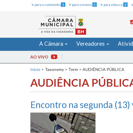
Ir para o conteúdo
1
Ir para o menu
2
Ir para a busca
3
A Câmara
Vereadores
Ativi
AO VIVO
Início
>
Taxonomy
>
Term
>
AUDIÊNCIA PÚBLICA
AUDIÊNCIA PÚBLIC
Encontro na segunda (13) v