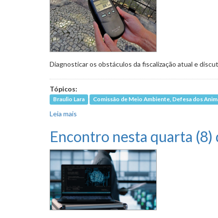
Diagnosticar os obstáculos da fiscalização atual e discu
Tópicos:
Braulio Lara
Comissão de Meio Ambiente, Defesa dos Animai
Leia mais
sobre Encontro na segunda (13) vai discutir o 
Encontro nesta quarta (8)