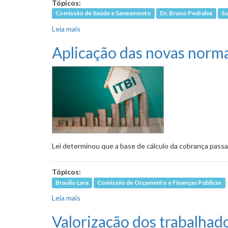
Tópicos:
Comissão de Saúde e Saneamento
Dr. Bruno Pedralva
Su
Leia mais
sobre Falta de medicamentos no SUS-BH em de
Aplicação das novas norma
Lei determinou que a base de cálculo da cobrança passar
Tópicos:
Braulio Lara
Comissão de Orçamento e Finanças Públicas
Leia mais
sobre Aplicação das novas normas de cobrança
Valorização dos trabalhado