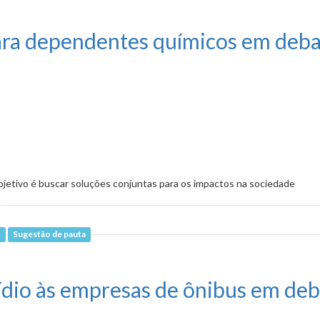
e nesta segunda-feira (22)
ara dependentes químicos em debat
Objetivo é buscar soluções conjuntas para os impactos na sociedade
o
Sugestão de pauta
es químicos em debate na quarta (24)
ídio às empresas de ônibus em deba