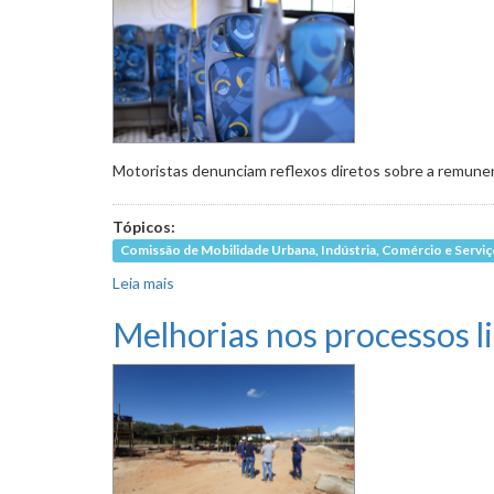
Motoristas denunciam reflexos diretos sobre a remunera
Tópicos:
Comissão de Mobilidade Urbana, Indústria, Comércio e Servi
Leia mais
sobre Atraso no repasse do subsídio às empre
Melhorias nos processos li