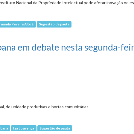
Instituto Nacional da Propriedade Intelectual pode afetar inovação no e
rnanda Pereira Altoé
Sugestão de pauta
amento da unidade do INPI em Minas
rbana em debate nesta segunda-feir
l, de unidade produtivas e hortas comunitárias
rbana
Iza Lourença
Sugestão de pauta