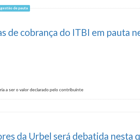
gestão de pauta
bate nesta quarta-feira (17)
s de cobrança do ITBI em pauta ne
ia a ser o valor declarado pelo contribuinte
 do ITBI em pauta nesta sexta
res da Urbel será debatida nesta q