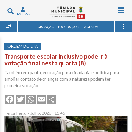
Togg
Toggle
ENTRAR
navig
navigation
LEGISLAÇÃO
PROPOSIÇÕES
AGENDA
ORDEM DO DIA
Transporte escolar inclusivo pode ir à
votação final nesta quarta (8)
Também em pauta, educação para cidadania e política para
ampliar contato de crianças com a natureza podem ter
primeira votação
Share
Facebook
Twitter
WhatsApp
Email
Terça-Feira, 7 Julho, 2026 - 11:45