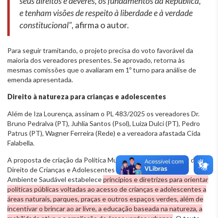
seus direitos e deveres, os fundamentos da República,
e tenham visões de respeito à liberdade e à verdade
constitucional"
, afirma o autor.
Para seguir tramitando, o projeto precisa do voto favorável da
maioria dos vereadores presentes. Se aprovado, retorna às
mesmas comissões que o avaliaram em 1º turno para análise de
emenda apresentada.
Direito à natureza para crianças e adolescentes
Além de Iza Lourença, assinam o PL 483/2025 os vereadores Dr.
Bruno Pedralva (PT), Juhlia Santos (Psol), Luiza Dulci (PT), Pedro
Patrus (PT), Wagner Ferreira (Rede) e a vereadora afastada Cida
Falabella.
A proposta de criação da Política Municipal para a Efetivação do
Direito de Crianças e Adolescentes à Natureza e ao Meio
Ambiente Saudável estabelece
princípios e diretrizes para orientar
políticas públicas voltadas ao acesso de crianças e adolescentes a
áreas naturais, parques, praças e outros espaços verdes, além de
incentivar o brincar ao ar livre, a educação baseada na natureza, a