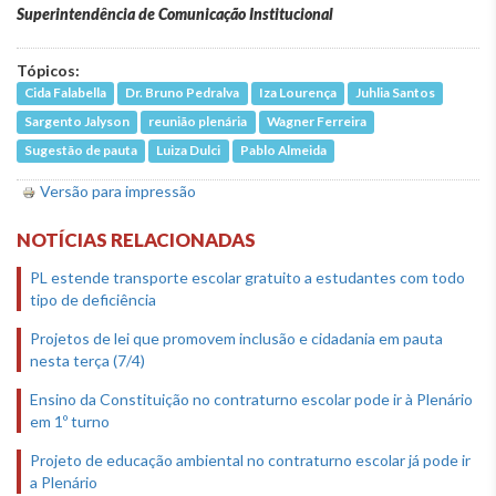
Superintendência de Comunicação Institucional
Tópicos:
Cida Falabella
Dr. Bruno Pedralva
Iza Lourença
Juhlia Santos
Sargento Jalyson
reunião plenária
Wagner Ferreira
Sugestão de pauta
Luiza Dulci
Pablo Almeida
Versão para impressão
NOTÍCIAS RELACIONADAS
PL estende transporte escolar gratuito a estudantes com todo
tipo de deficiência
Projetos de lei que promovem inclusão e cidadania em pauta
nesta terça (7/4)
Ensino da Constituição no contraturno escolar pode ir à Plenário
em 1º turno
Projeto de educação ambiental no contraturno escolar já pode ir
a Plenário