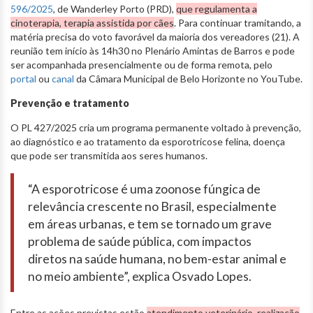
596/2025
, de Wanderley Porto (PRD),
que regulamenta a
cinoterapia, terapia assistida por cães
. Para continuar tramitando, a
matéria precisa do voto favorável da maioria dos vereadores (21). A
reunião tem início às 14h30 no Plenário Amintas de Barros e pode
ser acompanhada presencialmente ou de forma remota, pelo
portal
ou
canal
da Câmara Municipal de Belo Horizonte no YouTube.
Prevenção e tratamento
O PL 427/2025 cria um programa permanente voltado à prevenção,
ao diagnóstico e ao tratamento da esporotricose felina, doença
que pode ser transmitida aos seres humanos.
“A esporotricose é uma zoonose fúngica de
relevância crescente no Brasil, especialmente
em áreas urbanas, e tem se tornado um grave
problema de saúde pública, com impactos
diretos na saúde humana, no bem-estar animal e
no meio ambiente”, explica Osvado Lopes.
Entre as ações previstas estão
atendimento veterinário, realização