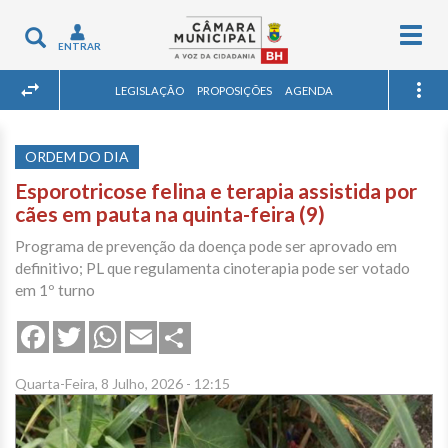
Togg
Toggle
ENTRAR
navig
navigation
LEGISLAÇÃO
PROPOSIÇÕES
AGENDA
ORDEM DO DIA
Esporotricose felina e terapia assistida por
cães em pauta na quinta-feira (9)
Programa de prevenção da doença pode ser aprovado em
definitivo; PL que regulamenta cinoterapia pode ser votado
em 1º turno
Share
Facebook
Twitter
WhatsApp
Email
Quarta-Feira, 8 Julho, 2026 - 12:15