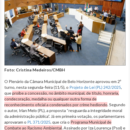
Foto: Cristina Medeiros/CMBH
O Plenário da Câmara Municipal de Belo Horizonte aprovou em 2º
turno, nesta segunda-feira (11/5), o
Projeto de Lei (PL) 242/2025
,
que
proíbe a concessão, no âmbito municipal, de título, honraria,
condecoração, medalha ou qualquer outra forma de
reconhecimento oficial a condenados por crime hediondo
. Segundo
o autor, Irlan Melo (PL), a proposta “resguarda a integridade moral
da administração pública”. Já em primeira votação, os parlamentares
aprovaram o
PL 371/2025
, que cria o
Programa Municipal de
Combate ao Racismo Ambiental
. Assinado por Iza Lourença (Psol) e