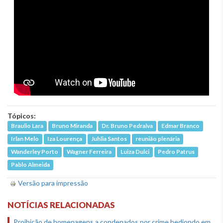
Tópicos:
Braulio Lara
Bruno Miranda
Dr. Bruno Pedralva
Edmar Branco
Irlan Melo
Iza Lourença
Juhlia Santos
reunião plenária
Wanderley Porto
Wagner Ferreira
Luiza Dulci
Pedro Patrus
Pablo Almeida
Versão para impressão
NOTÍCIAS RELACIONADAS
Proibição de homenagens a condenados por crime hediondo em