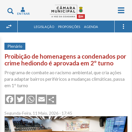
Togg
Toggle
ENTRAR
navig
navigation
LEGISLAÇÃO
PROPOSIÇÕES
AGENDA
Plenário
Proibição de homenagens a condenados por
crime hediondo é aprovada em 2º turno
Programa de combate ao racismo ambiental, que cria ações
para adaptar bairros periféricos a mudanças climáticas, passa
em 1º turno
Share
Facebook
Twitter
WhatsApp
Email
Segunda-Feira, 11 Maio, 2026 - 17:45