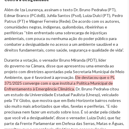
Além de Iza Lourença, assinam o texto Dr. Bruno Pedralva (PT),
Edmar Branco (PCdoB), Juhlia Santos (Psol), Luiza Dulci (PT), Pedro
Patrus (PT) e Wagner Ferreira (Rede). De acordo com os autores,
comunidades negras, indígenas, quilombolas, ribeirinhas e
periféricas “têm enfrentado uma sobrecarga de injustiças
ambientais, com pouca ou nenhuma ação do poder público para
combater a desigualdade no acesso a um ambiente saudável e a
direitos fundamentais, como saúde, segurança e qualidade de vida”.
Durante a votação, o vereador Bruno Miranda (PDT), líder
do governo na Câmara, disse que apresentou uma emenda ao
projeto com diretrizes apontadas pela Secretaria Municipal de Meio
Ambiente, que é favorável à aprovação.
Ele destacou que o PL
371/2025 converge com o que institui a Política Municipal de
Enfrentamento à Emergência Climática.
Dr. Bruno Pedralva citou
um estudo da Universidade Estadual Paulista (Unesp), veiculado
pela TV Globo, que mostra que em Belo Horizonte bairros nobres
são muito mais arborizados que vilas, favelas e periferias. “E não
precisava nem fazer um estudo sobre isso. É só andar pela cidade
que você vê a desigualdade”, disse o vereador. Luiza Dulci, que faz
parte da Frente Parlamentar em Defesa das Serras, Matas e Águas,