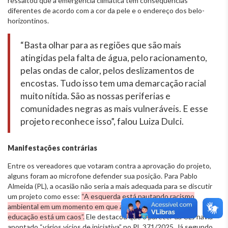
ressaltou que a emergência climática tem consequências
diferentes de acordo com a cor da pele e o endereço dos belo-
horizontinos.
“Basta olhar para as regiões que são mais
atingidas pela falta de água, pelo racionamento,
pelas ondas de calor, pelos deslizamentos de
encostas. Tudo isso tem uma demarcação racial
muito nítida. São as nossas periferias e
comunidades negras as mais vulneráveis. E esse
projeto reconhece isso”, falou Luiza Dulci.
Manifestações contrárias
Entre os vereadores que votaram contra a aprovação do projeto,
alguns foram ao microfone defender sua posição. Para Pablo
Almeida (PL), a ocasião não seria a mais adequada para se discutir
um projeto como esse:
“A esquerda está pautando racismo
ambiental em um momento em que a saúde está um caos, a
educação está um caos”.
Ele destacou que o parecer da CLJ havia
apontado “vários vícios de iniciativa” no PL 371/2025. Já segundo