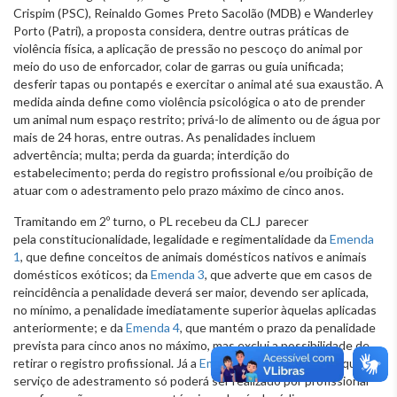
Crispim (PSC), Reinaldo Gomes Preto Sacolão (MDB) e Wanderley
Porto (Patri), a proposta considera, dentre outras práticas de
violência física, a aplicação de pressão no pescoço do animal por
meio do uso de enforcador, colar de garras ou guia unificada;
desferir tapas ou pontapés e exercitar o animal até sua exaustão. A
medida ainda define como violência psicológica o ato de prender
um animal num espaço restrito; privá-lo de alimento ou de água por
mais de 24 horas, entre outras. As penalidades incluem
advertência; multa; perda da guarda; interdição do
estabelecimento; perda do registro profissional e/ou proibição de
atuar com o adestramento pelo prazo máximo de cinco anos.
Tramitando em 2º turno, o PL recebeu da CLJ parecer
pela constitucionalidade, legalidade e regimentalidade da
Emenda
1
, que define conceitos de animais domésticos nativos e animais
domésticos exóticos; da
Emenda 3
, que adverte que em casos de
reincidência a penalidade deverá ser maior, devendo ser aplicada,
no mínimo, a penalidade imediatamente superior àquelas aplicadas
anteriormente; e da
Emenda 4
, que mantém o prazo da penalidade
prevista para cinco anos no máximo, mas exclui a possibilidade de
retirar o registro profissional. Já a
Emenda 2
, que determina que o
serviço de adestramento só poderá ser realizado por profissional