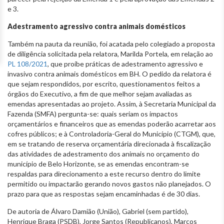
e 3.
Adestramento agressivo contra animais domésticos
Também na pauta da reunião, foi acatada pelo colegiado a proposta
de diligência solicitada pela relatora, Marilda Portela, em relação ao
PL 108/2021
, que proíbe práticas de adestramento agressivo e
invasivo contra animais domésticos em BH. O pedido da relatora é
que sejam respondidos, por escrito, questionamentos feitos a
órgãos do Executivo, a fim de que melhor sejam avaliadas as
emendas apresentadas ao projeto. Assim, à Secretaria Municipal da
Fazenda (SMFA) pergunta-se: quais seriam os impactos
orçamentários e financeiros que as emendas poderão acarretar aos
cofres públicos; e à Controladoria-Geral do Município (CTGM), que,
em se tratando de reserva orçamentária direcionada à fiscalização
das atividades de adestramento dos animais no orçamento do
município de Belo Horizonte, se as emendas encontram-se
respaldas para direcionamento a este recurso dentro do limite
permitido ou impactarão gerando novos gastos não planejados. O
prazo para que as respostas sejam encaminhadas é de 30 dias.
De autoria de Álvaro Damião (União), Gabriel (sem partido),
Henrique Braga (PSDB), Jorge Santos (Republicanos), Marcos