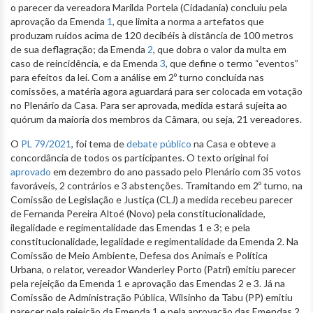
o parecer da vereadora Marilda Portela (Cidadania) concluiu pela
aprovação da Emenda
1
, que limita a norma a artefatos que
produzam ruídos acima de 120 decibéis à distância de 100 metros
de sua deflagração; da Emenda
2
, que dobra o valor da multa em
caso de reincidência, e da Emenda
3
, que define o termo “eventos”
para efeitos da lei. Com a análise em 2º turno concluída nas
comissões, a matéria agora aguardará para ser colocada em votação
no Plenário da Casa. Para ser aprovada, medida estará sujeita ao
quórum da maioria dos membros da Câmara, ou seja, 21 vereadores.
O
PL 79/2021
, foi tema de
debate público
na Casa e obteve a
concordância de todos os participantes. O texto original foi
aprovado
em dezembro do ano passado pelo Plenário com 35 votos
favoráveis, 2 contrários e 3 abstenções. Tramitando em 2º turno, na
Comissão de Legislação e Justiça (CLJ) a medida recebeu parecer
de Fernanda Pereira Altoé (Novo) pela constitucionalidade,
ilegalidade e regimentalidade das Emendas 1 e 3; e pela
constitucionalidade, legalidade e regimentalidade da Emenda 2. Na
Comissão de Meio Ambiente, Defesa dos Animais e Política
Urbana, o relator, vereador Wanderley Porto (Patri) emitiu parecer
pela rejeição da Emenda 1 e aprovação das Emendas 2 e 3. Já na
Comissão de Administração Pública, Wilsinho da Tabu (PP) emitiu
parecer pela rejeição da Emenda 1 e pela aprovação das Emendas 2