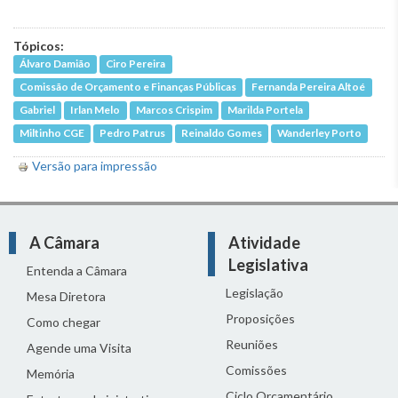
Tópicos:
Álvaro Damião
Ciro Pereira
Comissão de Orçamento e Finanças Públicas
Fernanda Pereira Altoé
Gabriel
Irlan Melo
Marcos Crispim
Marilda Portela
Miltinho CGE
Pedro Patrus
Reinaldo Gomes
Wanderley Porto
Versão para impressão
A Câmara
Atividade
Legislativa
Entenda a Câmara
Legislação
Mesa Diretora
Proposições
Como chegar
Reuniões
Agende uma Visita
Comissões
Memória
Ciclo Orçamentário