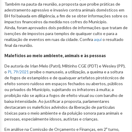
Também na pauta da reunião, a proposta que proíbe práticas de
adestramento agressivo e invasivo contra animais domésticos em
BH foi baixada em diligência, a fim de se obter informações sobre os
impactos financeiros da medida nos cofres do Município.
Ainda, foram aprovados dois pedidos de informações que tratam de
isenções de impostos para templos de qualquer culto e para a
realização de eventos em ruas da cidade. Confira
aqui
o resultado
final da reunião.
Malefícios ao meio ambiente, animais e às pessoas
De autoria de Irlan Melo (Patri), Miltinho CGE (PDT) e Wesley (PP),
o
PL 79/2021
proíbe o manuseio, a utilização, a queima e a soltura
de fogos de estampidos e de quaisquer artefatos pirotécnicos de
efeito sonoro ruidoso em espaços fechados ou abertos, públicos
ou privados do Município, sujeitando os infratores à multa; a
proibição não se aplica a fogos de efeito visual ou com barulho de
baixa intensidade. Ao justificar a proposta, parlamentares
destacaram os malefícios advindos da liberação de partículas
tóxicas para o meio ambiente e da poluição sonora para animais e
pessoas, especialmente idosos, autistas e crianças.
Em análise na Comissão de Orçamento e Finanças, em 2º turno,