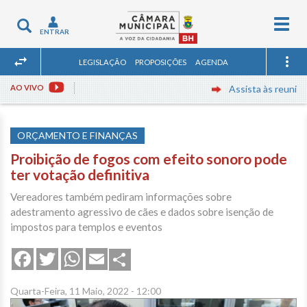
Togg
Toggle
ENTRAR
navig
navigation
LEGISLAÇÃO
PROPOSIÇÕES
AGENDA
AO VIVO
Assista às reuniões em
ORÇAMENTO E FINANÇAS
Proibição de fogos com efeito sonoro pode
ter votação definitiva
Vereadores também pediram informações sobre
adestramento agressivo de cães e dados sobre isenção de
impostos para templos e eventos
Share
Facebook
Twitter
WhatsApp
Email
Quarta-Feira, 11 Maio, 2022 - 12:00