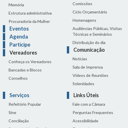
Comissões
Memória
Ciclo Orçamentário
Estrutura administrativa
Homenagens
Procuradoria da Mulher
Eventos
Audiências Públicas, Visitas
Técnicas e Seminários
Agenda
Distribuição do dia
Participe
Comunicação
Vereadores
Notícias
Conheça os Vereadores
Sala de Imprensa
Bancadas e Blocos
Vídeos de Reuniões
Conselhos
Solenidades
Serviços
Links Úteis
Refeitório Popular
Fale com a Câmara
Sine
Perguntas Frequentes
Conciliação
Acessibilidade