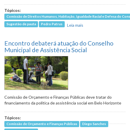
Tópicos:
Comissão de Direitos Humanos, Habitação, Igualdade Racial e Defesa do Co
Sugestão de pauta
Pedro Patrus
Leia mais
sobre Ação da Guarda
Municipal em protesto
da educação será
Encontro debaterá atuação do Conselho
debatida na terça (14)
Municipal de Assistência Social
Comissão de Orçamento e Finanças Públicas deve tratar do
financiamento da política de assistência social em Belo Horizonte
Tópicos:
Comissão de Orçamento e Finanças Públicas
Diego Sanches