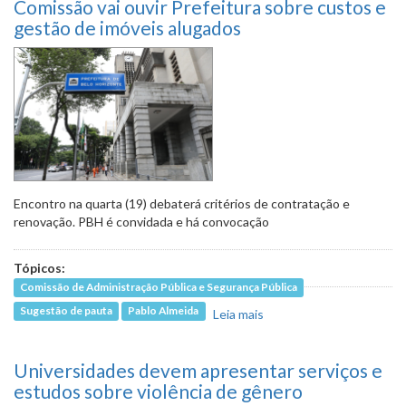
Comissão vai ouvir Prefeitura sobre custos e
discutida na quarta (4)
gestão de imóveis alugados
Encontro na quarta (19) debaterá critérios de contratação e
renovação. PBH é convidada e há convocação
Tópicos:
Comissão de Administração Pública e Segurança Pública
Sugestão de pauta
Pablo Almeida
Leia mais
sobre Comissão vai
ouvir Prefeitura sobre
custos e gestão de
Universidades devem apresentar serviços e
imóveis alugados
estudos sobre violência de gênero