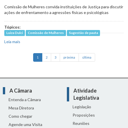
Comissão de Mulheres convida instituições de Justiça para discutir
ações de enfrentamento a agressões físicas e psicológicas
Tópicos:
Luiza Dulci
Comissão de Mulheres
Sugestão de pauta
Leia mais
sobre Inovações no combate à violência de gênero em
discussão na quinta (24)
1
2
3
próxima
última
A Câmara
Atividade
Legislativa
Entenda a Câmara
Legislação
Mesa Diretora
Proposições
Como chegar
Reuniões
Agende uma Visita