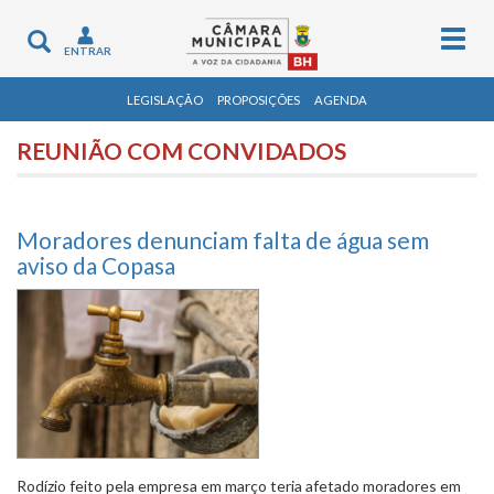
Togg
Toggle
ENTRAR
navig
navigation
LEGISLAÇÃO
PROPOSIÇÕES
AGENDA
REUNIÃO COM CONVIDADOS
Moradores denunciam falta de água sem
aviso da Copasa
Rodízio feito pela empresa em março teria afetado moradores em