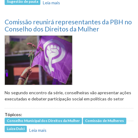
Sugestão de pauta
Leia mais
sobre Encontro debaterá atuação do
Conselho Municipal de Assistência
Social
Comissão reunirá representantes da PBH no
Conselho dos Direitos da Mulher
No segundo encontro da série, conselheiras vão apresentar ações
executadas e debater participação social em políticas do setor
Tópicos:
Conselho Municipal dos Direitos da Mulher
Comissão de Mulheres
Luiza Dulci
Leia mais
sobre Comissão reunirá representantes da
PBH no Conselho dos Direitos da Mulher