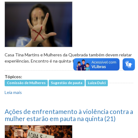
Casa Tina Martins e Mulheres da Quebrada também devem relatar
experiências. Encontro é na
quinta-feira (25)
Tópicos:
Comissão de Mulheres
Sugestão de pauta
Luiza Dulci
Leia mais
sobre Universidades devem apresentar serviços e
estudos sobre violência de gênero
Ações de enfrentamento à violência contra a
mulher estarão em pauta na quinta (21)