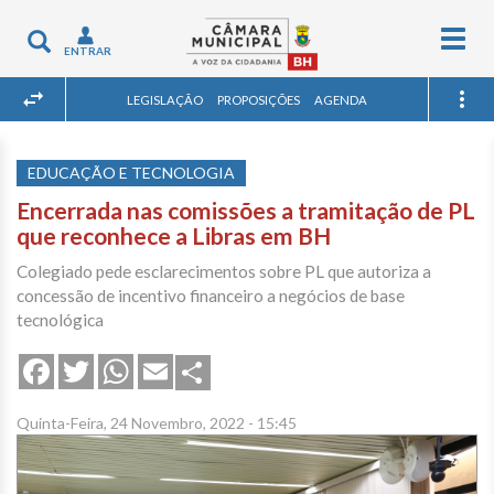
Togg
Toggle
ENTRAR
navig
navigation
LEGISLAÇÃO
PROPOSIÇÕES
AGENDA
EDUCAÇÃO E TECNOLOGIA
Encerrada nas comissões a tramitação de PL
que reconhece a Libras em BH
Colegiado pede esclarecimentos sobre PL que autoriza a
concessão de incentivo financeiro a negócios de base
tecnológica
Share
Facebook
Twitter
WhatsApp
Email
Quinta-Feira, 24 Novembro, 2022 - 15:45