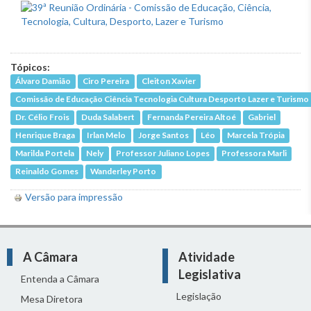
Tópicos:
Álvaro Damião
Ciro Pereira
Cleiton Xavier
Comissão de Educação Ciência Tecnologia Cultura Desporto Lazer e Turismo
Dr. Célio Frois
Duda Salabert
Fernanda Pereira Altoé
Gabriel
Henrique Braga
Irlan Melo
Jorge Santos
Léo
Marcela Trópia
Marilda Portela
Nely
Professor Juliano Lopes
Professora Marli
Reinaldo Gomes
Wanderley Porto
Versão para impressão
A Câmara
Atividade
Legislativa
Entenda a Câmara
Legislação
Mesa Diretora