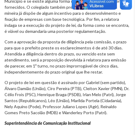
Município e se existe alguma forma de controle sobre os incentivos
fornecidos. O colegiado também pretende saber se a capital
mineira já dispõe de algum incentivo para o desenvolvimento e
fixação de empresas com base tecnológica. Por fim, a relatora
indaga se a execução do projeto de lei, da forma como se encontra,
é viável ou demandaria uma posterior regulamentação.
Com a aprovação da proposta de diligência pela comissão, o prazo
para que o prefeito preste os esclarecimentos é de até 30 dias.
Atendida a diligência dentro do prazo, ou vencido este sem
atendimento, será a proposição devolvida à relatora para emissão
de parecer, em 1º turno, no prazo improrrogável de cinco dias,
independentemente do prazo original que lhe restar.
O projeto de lei em questão é assinado por Gabriel (sem partido),
Álvaro Damião (União), Ciro Pereira (PTB), Cleiton Xavier (PMN), Dr.
Célio Frois (PSC), Henrique Braga (PSDB), Irlan Melo (Patri), Jorge
Santos (Republicanos), Léo (União), Marilda Portela (Cidadania),
Nely Aquino (Pode), Professor Juliano Lopes (Agir), Reinaldo
Gomes Preto Sacolão (MDB) e Wanderley Porto (Patri).
Superintendência de Comunicação Institucional