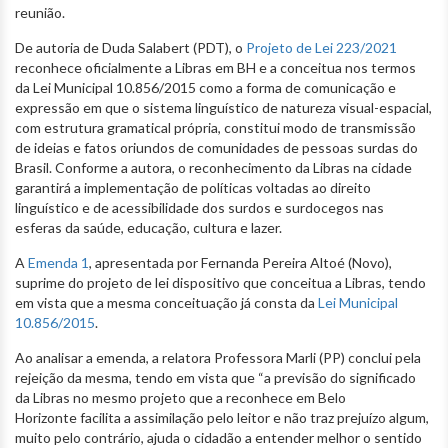
reunião.
De autoria de Duda Salabert (PDT), o
Projeto de Lei 223/2021
reconhece oficialmente a Libras em BH e a conceitua nos termos
da Lei Municipal 10.856/2015 como a forma de comunicação e
expressão em que o sistema linguístico de natureza visual-espacial,
com estrutura gramatical própria, constitui modo de transmissão
de ideias e fatos oriundos de comunidades de pessoas surdas do
Brasil. Conforme a autora, o reconhecimento da Libras na cidade
garantirá a implementação de políticas voltadas ao direito
linguístico e de acessibilidade dos surdos e surdocegos nas
esferas da saúde, educação, cultura e lazer.
A
Emenda 1
, apresentada por Fernanda Pereira Altoé (Novo),
suprime do projeto de lei dispositivo que conceitua a Libras, tendo
em vista que a mesma conceituação já consta da
Lei Municipal
10.856/2015
.
Ao analisar a emenda, a relatora Professora Marli (PP) conclui pela
rejeição da mesma, tendo em vista que “a previsão do significado
da Libras no mesmo projeto que a reconhece em Belo
Horizonte facilita a assimilação pelo leitor e não traz prejuízo algum,
muito pelo contrário, ajuda o cidadão a entender melhor o sentido