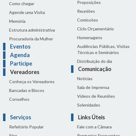
Proposições
Como chegar
Reuniões
Agende uma Visita
Comissões
Memória
Ciclo Orçamentário
Estrutura administrativa
Homenagens
Procuradoria da Mulher
Eventos
Audiências Públicas, Visitas
Técnicas e Seminários
Agenda
Distribuição do dia
Participe
Comunicação
Vereadores
Notícias
Conheça os Vereadores
Sala de Imprensa
Bancadas e Blocos
Vídeos de Reuniões
Conselhos
Solenidades
Serviços
Links Úteis
Refeitório Popular
Fale com a Câmara
Sine
Perguntas Frequentes