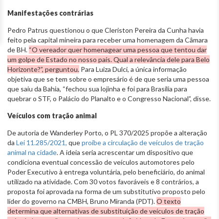
Manifestações contrárias
Pedro Patrus questionou o que Cleriston Pereira da Cunha havia
feito pela capital mineira para receber uma homenagem da Câmara
de BH.
“O vereador quer homenagear uma pessoa que tentou dar
um golpe de Estado no nosso país. Qual a relevância dele para Belo
Horizonte?”, perguntou.
Para Luiza Dulci, a única informação
objetiva que se tem sobre o empresário é de que seria uma pessoa
que saiu da Bahia, “fechou sua lojinha e foi para Brasília para
quebrar o STF, o Palácio do Planalto e o Congresso Nacional”, disse.
Veículos com tração animal
De autoria de Wanderley Porto, o PL 370/2025 propõe a alteração
da
Lei 11.285/2021,
que
proíbe a circulação de veículos de tração
animal na cidade
. A ideia seria acrescentar um dispositivo que
condiciona eventual concessão de veículos automotores pelo
Poder Executivo à entrega voluntária, pelo beneficiário, do animal
utilizado na atividade. Com 30 votos favoráveis e 8 contrários, a
proposta foi aprovada na forma de um substitutivo proposto pelo
líder do governo na CMBH, Bruno Miranda (PDT).
O texto
determina que alternativas de substituição de veículos de tração