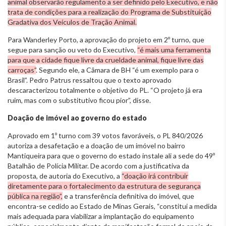
animal observarão regulamento a ser definido pelo Executivo, e não
trata de condições para a realização do Programa de Substituição
Gradativa dos Veículos de Tração Animal.
Para Wanderley Porto, a aprovação do projeto em 2º turno, que
segue para sanção ou veto do Executivo,
“é mais uma ferramenta
para que a cidade fique livre da crueldade animal, fique livre das
carroças”
. Segundo ele, a Câmara de BH “é um exemplo para o
Brasil”. Pedro Patrus ressaltou que o texto aprovado
descaracterizou totalmente o objetivo do PL. “O projeto já era
ruim, mas com o substitutivo ficou pior”, disse.
Doação de imóvel ao governo do estado
Aprovado em 1º turno com 39 votos favoráveis, o PL 840/2026
autoriza a desafetação e a doação de um imóvel no bairro
Mantiqueira para que o governo do estado instale ali a sede do 49º
Batalhão de Polícia Militar. De acordo com a justificativa da
proposta, de autoria do Executivo, a
“doação irá contribuir
diretamente para o fortalecimento da estrutura de segurança
pública na região”,
e a transferência definitiva do imóvel, que
encontra-se cedido ao Estado de Minas Gerais, “constitui a medida
mais adequada para viabilizar a implantação do equipamento