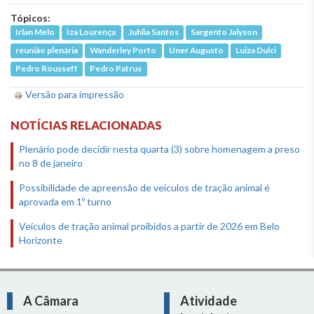
Tópicos:
Irlan Melo
Iza Lourença
Juhlia Santos
Sargento Jalyson
reunião plenária
Wanderley Porto
Uner Augusto
Luiza Dulci
Pedro Rousseff
Pedro Patrus
Versão para impressão
NOTÍCIAS RELACIONADAS
Plenário pode decidir nesta quarta (3) sobre homenagem a preso
no 8 de janeiro
Possibilidade de apreensão de veículos de tração animal é
aprovada em 1º turno
Veículos de tração animal proibidos a partir de 2026 em Belo
Horizonte
A Câmara
Atividade