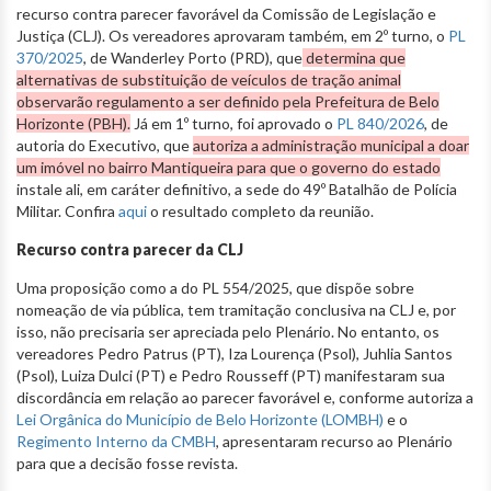
recurso contra parecer favorável da Comissão de Legislação e
Justiça (CLJ). Os vereadores aprovaram também, em 2º turno, o
PL
370/2025
, de Wanderley Porto (PRD), que
determina que
alternativas de substituição de veículos de tração animal
observarão regulamento a ser definido pela Prefeitura de Belo
Horizonte (PBH).
Já em 1º turno, foi aprovado o
PL 840/2026
, de
autoria do Executivo, que
autoriza a administração municipal a doar
um imóvel no bairro Mantiqueira para que o governo do estado
instale ali, em caráter definitivo, a sede do 49º Batalhão de Polícia
Militar. Confira
aqui
o resultado completo da reunião.
Recurso contra parecer da CLJ
Uma proposição como a do PL 554/2025, que dispõe sobre
nomeação de via pública, tem tramitação conclusiva na CLJ e, por
isso, não precisaria ser apreciada pelo Plenário. No entanto, os
vereadores Pedro Patrus (PT), Iza Lourença (Psol), Juhlia Santos
(Psol), Luiza Dulci (PT) e Pedro Rousseff (PT) manifestaram sua
discordância em relação ao parecer favorável e, conforme autoriza a
Lei Orgânica do Município de Belo Horizonte (LOMBH)
e o
Regimento Interno da CMBH
, apresentaram recurso ao Plenário
para que a decisão fosse revista.