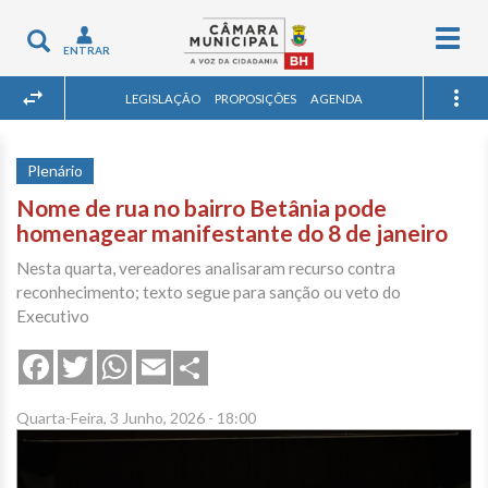
Togg
Toggle
ENTRAR
navig
navigation
LEGISLAÇÃO
PROPOSIÇÕES
AGENDA
Plenário
Nome de rua no bairro Betânia pode
homenagear manifestante do 8 de janeiro
Nesta quarta, vereadores analisaram recurso contra
reconhecimento; texto segue para sanção ou veto do
Executivo
Share
Facebook
Twitter
WhatsApp
Email
Quarta-Feira, 3 Junho, 2026 - 18:00