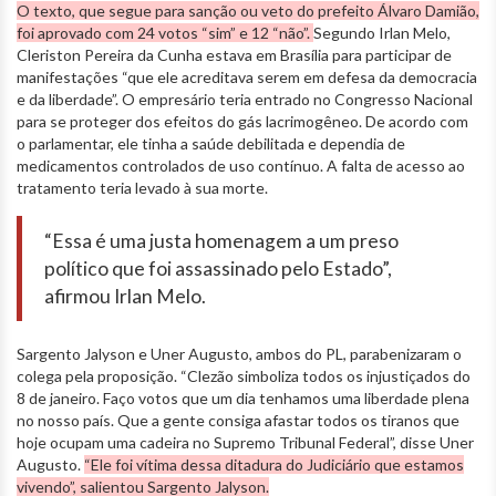
O texto, que segue para sanção ou veto do prefeito Álvaro Damião,
foi aprovado com 24 votos “sim” e 12 “não”.
Segundo Irlan Melo,
Cleriston Pereira da Cunha estava em Brasília para participar de
manifestações “que ele acreditava serem em defesa da democracia
e da liberdade”. O empresário teria entrado no Congresso Nacional
para se proteger dos efeitos do gás lacrimogêneo. De acordo com
o parlamentar, ele tinha a saúde debilitada e dependia de
medicamentos controlados de uso contínuo. A falta de acesso ao
tratamento teria levado à sua morte.
“Essa é uma justa homenagem a um preso
político que foi assassinado pelo Estado”,
afirmou Irlan Melo.
Sargento Jalyson e Uner Augusto, ambos do PL, parabenizaram o
colega pela proposição. “Clezão simboliza todos os injustiçados do
8 de janeiro. Faço votos que um dia tenhamos uma liberdade plena
no nosso país. Que a gente consiga afastar todos os tiranos que
hoje ocupam uma cadeira no Supremo Tribunal Federal”, disse Uner
Augusto.
“Ele foi vítima dessa ditadura do Judiciário que estamos
vivendo”, salientou Sargento Jalyson.