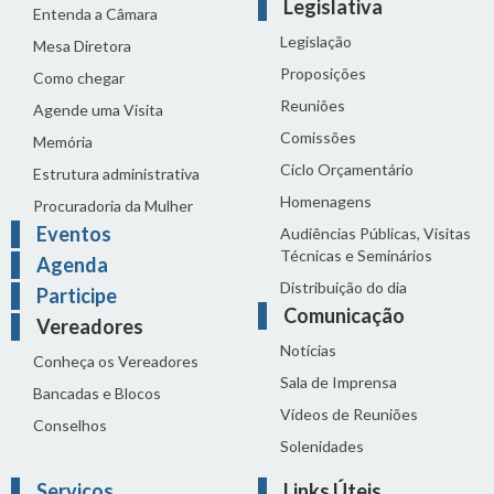
Legislativa
Entenda a Câmara
Legislação
Mesa Diretora
Proposições
Como chegar
Reuniões
Agende uma Visita
Comissões
Memória
Ciclo Orçamentário
Estrutura administrativa
Homenagens
Procuradoria da Mulher
Eventos
Audiências Públicas, Visitas
Técnicas e Seminários
Agenda
Distribuição do dia
Participe
Comunicação
Vereadores
Notícias
Conheça os Vereadores
Sala de Imprensa
Bancadas e Blocos
Vídeos de Reuniões
Conselhos
Solenidades
Serviços
Links Úteis