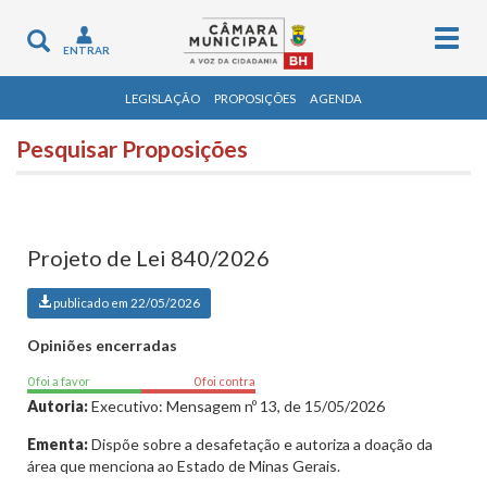
Togg
Toggle
ENTRAR
navig
navigation
LEGISLAÇÃO
PROPOSIÇÕES
AGENDA
Pesquisar Proposições
Projeto de Lei 840/2026
publicado em 22/05/2026
Opiniões encerradas
0 foi a favor
0 foi contra
Autoria:
Executivo: Mensagem nº 13, de 15/05/2026
Ementa:
Dispõe sobre a desafetação e autoriza a doação da
área que menciona ao Estado de Minas Gerais.