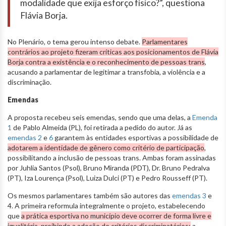
modalidade que exija esforço físico?”, questiona
Flávia Borja.
No Plenário, o tema gerou intenso debate.
Parlamentares
contrários ao projeto fizeram críticas aos posicionamentos de Flávia
Borja contra a existência e o reconhecimento de pessoas trans
,
acusando a parlamentar de legitimar a transfobia, a violência e a
discriminação.
Emendas
A proposta recebeu seis emendas, sendo que uma delas, a
Emenda
1
de Pablo Almeida (PL), foi retirada a pedido do autor. Já as
emendas 2
e
6
garantem às entidades esportivas a possibilidade de
adotarem a identidade de gênero como critério de participação
,
possibilitando a inclusão de pessoas trans. Ambas foram assinadas
por Juhlia Santos (Psol), Bruno Miranda (PDT), Dr. Bruno Pedralva
(PT), Iza Lourença (Psol), Luiza Dulci (PT) e Pedro Rousseff (PT).
Os mesmos parlamentares também são autores das
emendas 3
e
4. A primeira reformula integralmente o projeto, estabelecendo
que
a prática esportiva no município deve ocorrer de forma livre e
igualitária, proibindo a adoção de critérios discriminatórios;
a