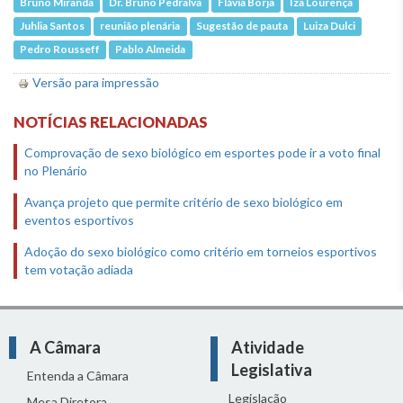
Bruno Miranda
Dr. Bruno Pedralva
Flávia Borja
Iza Lourença
Juhlia Santos
reunião plenária
Sugestão de pauta
Luiza Dulci
Pedro Rousseff
Pablo Almeida
Versão para impressão
NOTÍCIAS RELACIONADAS
Comprovação de sexo biológico em esportes pode ir a voto final
no Plenário
Avança projeto que permite critério de sexo biológico em
eventos esportivos
Adoção do sexo biológico como critério em torneios esportivos
tem votação adiada
A Câmara
Atividade
Legislativa
Entenda a Câmara
Legislação
Mesa Diretora