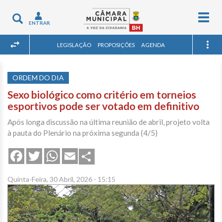
Togg
Toggle
ENTRAR
navig
navigation
LEGISLAÇÃO
PROPOSIÇÕES
AGENDA
ORDEM DO DIA
Sexo biológico como critério em torneios
esportivos pode ser votado em definitivo
Após longa discussão na última reunião de abril, projeto volta
à pauta do Plenário na próxima segunda (4/5)
Share
Facebook
Twitter
WhatsApp
Email
Quinta-Feira, 30 Abril, 2026 - 15:15