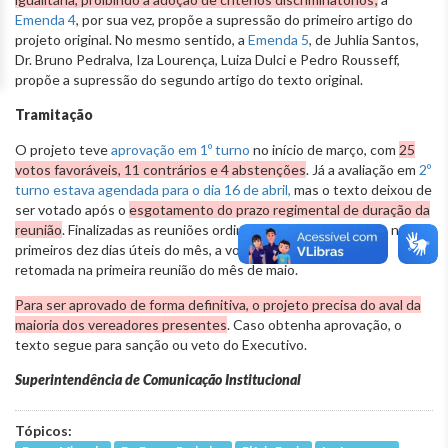
Emenda 4
, por sua vez, propõe a supressão do primeiro artigo do
projeto original. No mesmo sentido, a
Emenda 5
, de Juhlia Santos,
Dr. Bruno Pedralva, Iza Lourença, Luiza Dulci e Pedro Rousseff,
propõe a supressão do segundo artigo do texto original.
Tramitação
O projeto teve
aprovação em 1º turno
no início de março, com
25
votos favoráveis, 11 contrários e 4 abstenções
. Já a avaliação em
2º
turno estava agendada para o dia 16 de abril,
mas o texto deixou de
ser votado após o
esgotamento do prazo regimental de duração da
reunião
. Finalizadas as reuniões ordinárias de abril, realizadas nos
primeiros dez dias úteis do mês, a votação do projeto será
retomada na primeira reunião do mês de maio.
Para ser aprovado de forma definitiva, o projeto precisa do aval da
maioria dos vereadores presentes
. Caso obtenha aprovação, o
texto segue para sanção ou veto do Executivo.
Superintendência de Comunicação Institucional
Tópicos: