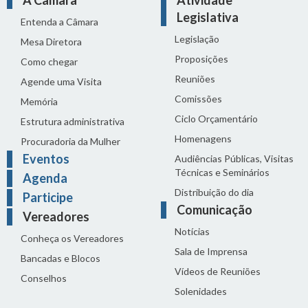
A Câmara
Atividade
Legislativa
Entenda a Câmara
Legislação
Mesa Diretora
Proposições
Como chegar
Reuniões
Agende uma Visita
Comissões
Memória
Ciclo Orçamentário
Estrutura administrativa
Homenagens
Procuradoria da Mulher
Eventos
Audiências Públicas, Visitas
Técnicas e Seminários
Agenda
Distribuição do dia
Participe
Comunicação
Vereadores
Notícias
Conheça os Vereadores
Sala de Imprensa
Bancadas e Blocos
Vídeos de Reuniões
Conselhos
Solenidades