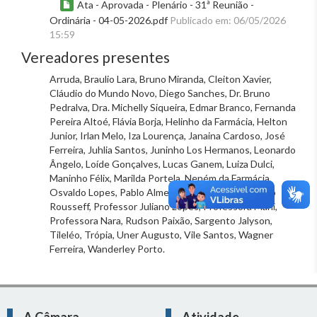
Ata - Aprovada - Plenário - 31ª Reunião -
Ordinária - 04-05-2026.pdf
Publicado em: 06/05/2026
15:59
Vereadores presentes
Arruda, Braulio Lara, Bruno Miranda, Cleiton Xavier,
Cláudio do Mundo Novo, Diego Sanches, Dr. Bruno
Pedralva, Dra. Michelly Siqueira, Edmar Branco, Fernanda
Pereira Altoé, Flávia Borja, Helinho da Farmácia, Helton
Junior, Irlan Melo, Iza Lourença, Janaina Cardoso, José
Ferreira, Juhlia Santos, Juninho Los Hermanos, Leonardo
Ângelo, Loíde Gonçalves, Lucas Ganem, Luiza Dulci,
Maninho Félix, Marilda Portela, Neném da Farmácia,
Osvaldo Lopes, Pablo Almeida, Pedro Patrus, Pedro
Rousseff, Professor Juliano Lopes, Professora Marli,
Professora Nara, Rudson Paixão, Sargento Jalyson,
Tileléo, Trópia, Uner Augusto, Vile Santos, Wagner
Ferreira, Wanderley Porto.