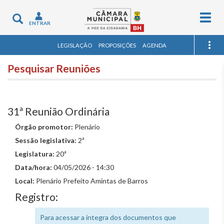
Togg
Toggle
ENTRAR
navig
navigation
LEGISLAÇÃO
PROPOSIÇÕES
AGENDA
Pesquisar Reuniões
31ª Reunião Ordinária
Órgão promotor:
Plenário
Sessão legislativa:
2ª
Legislatura:
20ª
Data/hora:
04/05/2026 - 14:30
Local:
Plenário Prefeito Amintas de Barros
Registro:
Para acessar a íntegra dos documentos que