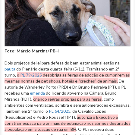
Foto: Márcio Martins/ PBH
Dois projetos de lei para defesa do bem-estar animal estão na
pauta
do Plenário desta quarta-feira (5/11). Tramitando em 2º
turno,
o
PL 79/2025
desobriga as feiras de adoção de cumprirem as
mesmas normas de pet shops, hotéis e “creches” de animais.
De
autoria de Wanderley Porto (PRD) e Dr. Bruno Pedralva (PT), o PL
recebeu uma
emenda
do líder do governo na Câmara, Bruno
Miranda (PDT),
criando regras próprias para as feiras
, como
ambientes com ventilação, sombra e sem aglomerações excessivas.
Também em 2° turno, o
PL 64/2025
, de Osvaldo Lopes
(Republicanos) e Pedro Rousseff (PT),
autoriza o Executivo a
construir espaço para animais de estimação nos abrigos destinados
à população em situação de rua em BH
. O PL recebeu duas