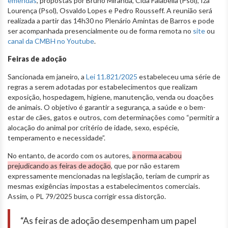
emendas
, propostas por Bruno Miranda, Cida Falabella (Psol), Iza
Lourença (Psol), Osvaldo Lopes e Pedro Rousseff. A reunião será
realizada a partir das 14h30 no Plenário Amintas de Barros e pode
ser acompanhada presencialmente ou de forma remota no
site
ou
canal da CMBH no Youtube
.
Feiras de adoção
Sancionada em janeiro, a
Lei 11.821/2025
estabeleceu uma série de
regras a serem adotadas por estabelecimentos que realizam
exposição, hospedagem, higiene, manutenção, venda ou doações
de animais. O objetivo é garantir a segurança, a saúde e o bem-
estar de cães, gatos e outros, com determinações como “permitir a
alocação do animal por critério de idade, sexo, espécie,
temperamento e necessidade”.
No entanto, de acordo com os autores,
a norma acabou
prejudicando as feiras de adoção
, que por não estarem
expressamente mencionadas na legislação, teriam de cumprir as
mesmas exigências impostas a estabelecimentos comerciais.
Assim, o PL 79/2025 busca corrigir essa distorção.
“As feiras de adoção desempenham um papel