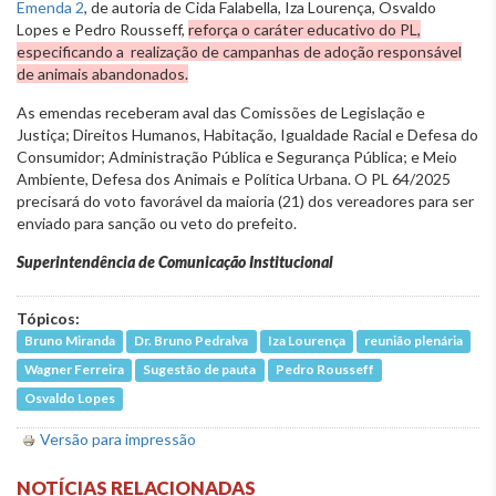
Emenda 2
, de autoria de Cida Falabella, Iza Lourença, Osvaldo
Lopes e Pedro Rousseff,
reforça o caráter educativo do PL,
especificando a realização de campanhas de adoção responsável
de animais abandonados.
As emendas receberam aval das Comissões de Legislação e
Justiça; Direitos Humanos, Habitação, Igualdade Racial e Defesa do
Consumidor; Administração Pública e Segurança Pública; e Meio
Ambiente, Defesa dos Animais e Política Urbana. O PL 64/2025
precisará do voto favorável da maioria (21) dos vereadores para ser
enviado para sanção ou veto do prefeito.
Superintendência de Comunicação Institucional
Tópicos:
Bruno Miranda
Dr. Bruno Pedralva
Iza Lourença
reunião plenária
Wagner Ferreira
Sugestão de pauta
Pedro Rousseff
Osvaldo Lopes
Versão para impressão
NOTÍCIAS RELACIONADAS