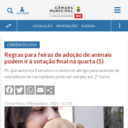
Togg
Toggle
ENTRAR
navig
navigation
LEGISLAÇÃO
PROPOSIÇÕES
AGENDA
ORDEM DO DIA
Regras para feiras de adoção de animais
podem ir à votação final na quarta (5)
PL que autoriza Executivo a construir abrigo para animais de
moradores de rua também pode ser votado em 2º turno
Share
Facebook
Twitter
WhatsApp
Email
Terça-Feira, 4 Novembro, 2025 - 17:15