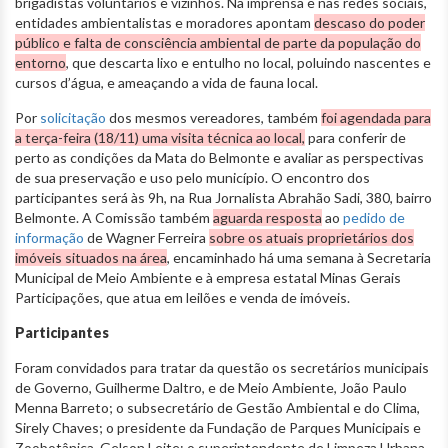
brigadistas voluntários e vizinhos. Na imprensa e nas redes sociais,
entidades ambientalistas e moradores apontam
descaso do poder
público e falta de consciência ambiental de parte da população do
entorno
, que descarta lixo e entulho no local, poluindo nascentes e
cursos d’água, e ameaçando a vida de fauna local.
Por
solicitação
dos mesmos vereadores, também
foi agendada para
a terça-feira (18/11) uma visita técnica ao local,
para conferir de
perto as condições da Mata do Belmonte e avaliar as perspectivas
de sua preservação e uso pelo município. O encontro dos
participantes será às 9h, na Rua Jornalista Abrahão Sadi, 380, bairro
Belmonte. A Comissão também
aguarda resposta
ao
pedido de
informação
de Wagner Ferreira
sobre os atuais proprietários dos
imóveis situados na área
, encaminhado há uma semana à Secretaria
Municipal de Meio Ambiente e à empresa estatal Minas Gerais
Participações, que atua em leilões e venda de imóveis.
Participantes
Foram convidados para tratar da questão os secretários municipais
de Governo, Guilherme Daltro, e de Meio Ambiente, João Paulo
Menna Barreto; o subsecretário de Gestão Ambiental e do Clima,
Sirely Chaves; o presidente da Fundação de Parques Municipais e
Zoobotânica, Gelson Leite; o superintendente de Limpeza Urbana