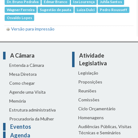
Dr. Bruno Pedralva
Edmar Branco
Iza Lourença
Juhlia Santos
Wagner Ferreira
Sugestão de pauta
Luiza Dulci
Pedro Rousseff
Osvaldo Lopes
Versão para impressão
A Câmara
Atividade
Legislativa
Entenda a Câmara
Legislação
Mesa Diretora
Proposições
Como chegar
Reuniões
Agende uma Visita
Comissões
Memória
Ciclo Orçamentário
Estrutura administrativa
Homenagens
Procuradoria da Mulher
Eventos
Audiências Públicas, Visitas
Técnicas e Seminários
Agenda