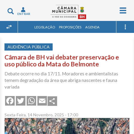
Togg
Toggle
ENTRAR
navig
navigation
LEGISLAÇÃO
PROPOSIÇÕES
AGENDA
AUDIÊNCIA PÚBLICA
Câmara de BH vai debater preservação e
uso público da Mata do Belmonte
Debate ocorre no dia 17/11. Moradores e ambientalistas
temem degradação da área que abriga nascentes e fauna
variada
Share
Facebook
Twitter
WhatsApp
Email
Sexta-Feira, 14 Novembro, 2025 - 17:00