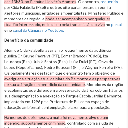
das 13h30, no Plenário Helvécio Arantes
. O encontro,
requerido
por Cida Falabella (Psol) e outros oito parlamentares, reunirá
gestores municipais, entidades ambientalistas, Ministério Público e
moradores da região, e
pode ser acompanhado por qualquer
cidadão interessado, no local ou pela transmissão ao vivo
no
portal
e no
canal da Câmara no Youtube.
Benefício da comunidade
Além de Cida Falabella, assinam o requerimento da audiência
pública Dr. Bruno Pedralva (PT), Edmar Branco (PCdoB), Iza
Lourença (Psol), Juhlia Santos (Psol), Luiza Dulci (PT), Osvaldo
Lopes (Republicanos), Pedro Rousseff (PT) e Wagner Ferreira (PV).
Os parlamentares destacam que o encontro tem o objetivo de
averiguar a situação atual da Mata do Belmonte e as perspectivas
de sua utilização em benefício da comunidade
. Moradores da região
e ecologistas que defendem a preservação da área cobram há anos
sua desapropriação e anexação ao Parque Escola Jardim Belmonte,
implantado em 1996 pela Prefeitura de BH como espaço de
educação ambiental, contemplação e lazer para a população
.
Há menos de dois meses, a mata foi novamente alvo de um
incêndio, supostamente criminoso
, controlado com a ajuda de