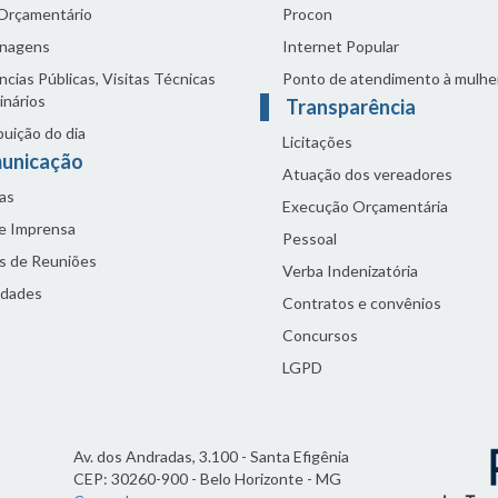
 Orçamentário
Procon
nagens
Internet Popular
cias Públicas, Visitas Técnicas
Ponto de atendimento à mulhe
inários
Transparência
buição do dia
Licitações
unicação
Atuação dos vereadores
as
Execução Orçamentária
de Imprensa
Pessoal
s de Reuniões
Verba Indenizatória
idades
Contratos e convênios
Concursos
LGPD
Av. dos Andradas, 3.100 - Santa Efigênia
CEP: 30260-900 - Belo Horizonte - MG