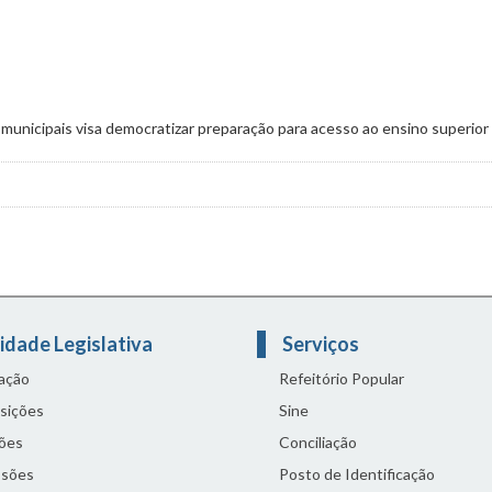
 municipais visa democratizar preparação para acesso ao ensino superior
os públicos para cursinhos comunitários
idade Legislativa
Serviços
lação
Refeitório Popular
sições
Sine
ões
Conciliação
sões
Posto de Identificação