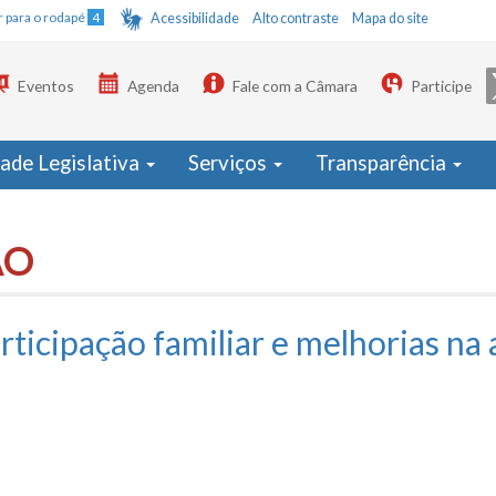
Ir para o rodapé
4
Acessibilidade
Alto contraste
Mapa do site
Eventos
Agenda
Fale com a Câmara
Participe
dade Legislativa
Serviços
Transparência
ÃO
ticipação familiar e melhorias na 