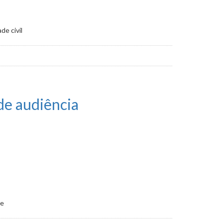
de civil
de audiência
te