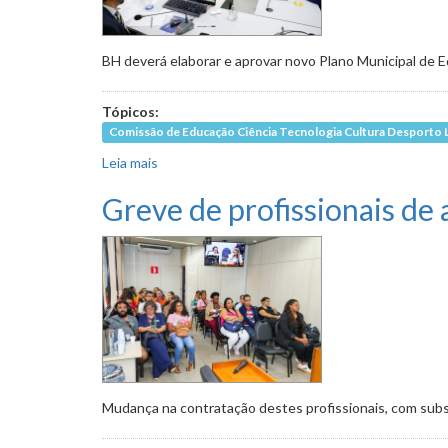
BH deverá elaborar e aprovar novo Plano Municipal de E
Tópicos:
Comissão de Educação Ciência Tecnologia Cultura Desporto 
Leia mais
sobre Especialistas defendem participação fami
Greve de profissionais de
Mudança na contratação destes profissionais, com subs