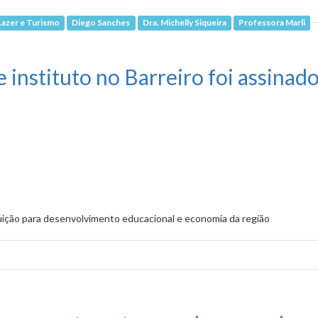
Lazer e Turismo
Diego Sanches
Dra. Michelly Siqueira
Professora Marli
antes PCDs foi tema de audiência
 instituto no Barreiro foi assina
tuição para desenvolvimento educacional e economia da região
Barreiro foi assinado nesta manhã