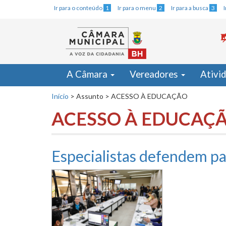
Ir para o conteúdo
1
Ir para o menu
2
Ir para a busca
3
A Câmara
Vereadores
Ativi
Início
>
Assunto
>
ACESSO À EDUCAÇÃO
ACESSO À EDUCAÇ
Especialistas defendem par