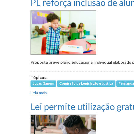
PL reforça inclusão de a
Proposta prevê plano educacional individual elaborado p
Tópicos:
Lucas Ganem
Comissão de Legislação e Justiça
Fernanda 
Leia mais
sobre PL reforça inclusão de alunos com tran
Lei permite utilização gra