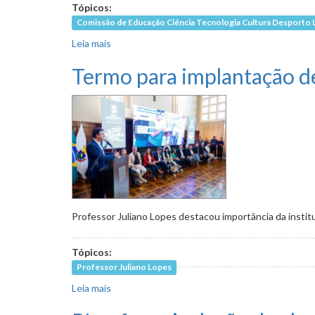
Tópicos:
Comissão de Educação Ciência Tecnologia Cultura Desporto 
Leia mais
sobre Greve de profissionais de apoio a estud
Termo para implantação de
Professor Juliano Lopes destacou importância da insti
Tópicos:
Professor Juliano Lopes
Leia mais
sobre Termo para implantação de instituto no 