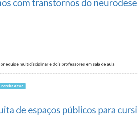
lunos com transtornos do neurodes
or equipe multidisciplinar e dois professores em sala de aula
Pereira Altoé
stornos do neurodesenvolvimento
tuita de espaços públicos para cur