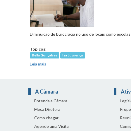
Diminuição de burocracia no uso de locais como escolas
Tópicos:
Bella Gonçalves
Iza Lourença
Leia mais
sobre Lei permite utilização gratuita de espaç
A Câmara
Ativ
Entenda a Câmara
Legis
Mesa Diretora
Propo
Como chegar
Reuni
Agende uma Visita
Comis