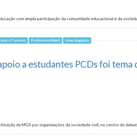
ducação com ampla participação da comunidade educacional e da socieda
Lazer e Turismo
Professora Marli
Uner Augusto
liar e melhorias na alfabetização
 apoio a estudantes PCDs foi tema 
tituição da MGS por organizações da sociedade civil, no centro do deba