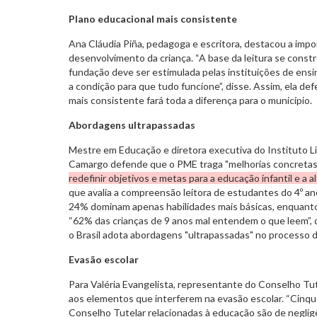
Plano educacional mais consistente
Ana Cláudia Piña, pedagoga e escritora, destacou a impo
desenvolvimento da criança. “A base da leitura se constr
fundação deve ser estimulada pelas instituições de ensin
a condição para que tudo funcione”, disse. Assim, ela d
mais consistente fará toda a diferença para o município.
Abordagens ultrapassadas
Mestre em Educação e diretora executiva do Instituto Li
Camargo defende que o PME traga "melhorias concretas"
redefinir objetivos e metas para a educação infantil e a a
que avalia a compreensão leitora de estudantes do 4º an
24% dominam apenas habilidades mais básicas, enquanto
“62% das crianças de 9 anos mal entendem o que leem”, d
o Brasil adota abordagens "ultrapassadas" no processo d
Evasão escolar
Para Valéria Evangelista, representante do Conselho Tut
aos elementos que interferem na evasão escolar. “Cinq
Conselho Tutelar relacionadas à educação são de neglig