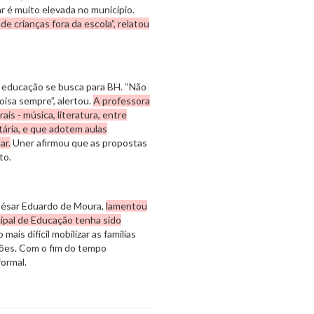
ar é muito elevada no município.
de crianças fora da escola”, relatou
 educação se busca para BH. “Não
isa sempre”, alertou.
A professora
s - música, literatura, entre
tária, e que adotem aulas
ar.
Uner afirmou que as propostas
to.
César Eduardo de Moura,
lamentou
cipal de Educação tenha sido
ais difícil mobilizar as famílias
iões. Com o fim do tempo
formal.