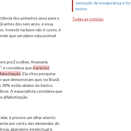
sensação de insegurança e fur
motos
rtância dos primeiros anos para o
Todas as notícias
ói antes dos seis anos, e essa
o. Investir na base não é custo, é
efende que um plano educacional
vre pra Escolher, Anamaria
, e considera que
é preciso
lfabetização
. Ela citou pesquisa
o que demonstram que, no Brasil,
 38% estão abaixo do básico.
isse. A especialista considera que
e alfabetização.
elar, é preciso um olhar atento
uenta por cento das demandas do
ência, abandono intelectual e