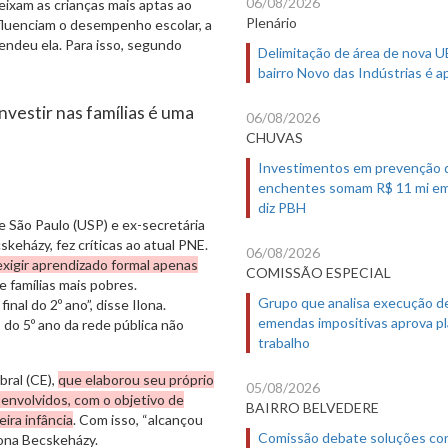
06/08/2026
eixam as crianças mais aptas ao
Plenário
fluenciam o desempenho escolar, a
endeu ela. Para isso, segundo
Delimitação de área de nova 
bairro Novo das Indústrias é 
nvestir nas famílias é uma
06/08/2026
CHUVAS
Investimentos em prevenção 
enchentes somam R$ 11 mi em
diz PBH
e São Paulo (USP) e ex-secretária
keházy, fez críticas ao atual PNE.
06/08/2026
exigir aprendizado formal apenas
COMISSÃO ESPECIAL
de famílias mais pobres.
Grupo que analisa execução d
al do 2º ano”, disse Ilona.
emendas impositivas aprova p
do 5º ano da rede pública não
trabalho
bral (CE),
que elaborou seu próprio
05/08/2026
senvolvidos, com o objetivo de
BAIRRO BELVEDERE
ira infância
. Com isso, “alcançou
Comissão debate soluções co
Ilona Becskeházy.