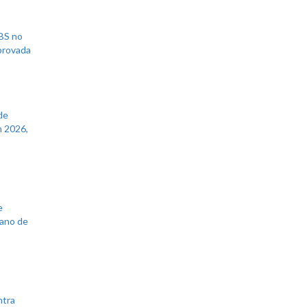
UBS no
aprovada
de
 2026,
e
lano de
ntra