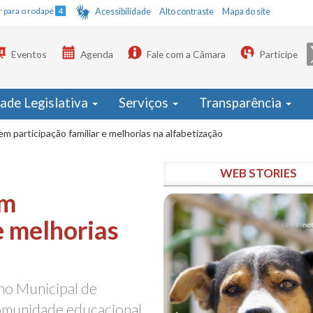
Ir para o rodapé
4
Acessibilidade
Alto contraste
Mapa do site
Eventos
Agenda
Fale com a Câmara
Participe
dade Legislativa
Serviços
Transparência
m participação familiar e melhorias na alfabetização
WEB STORIES
em
e melhorias
no Municipal de
omunidade educacional