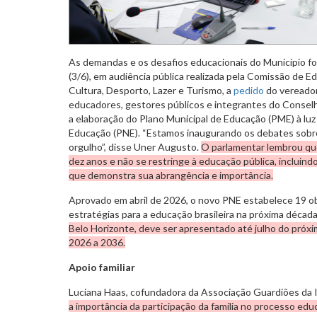
As demandas e os desafios educacionais do Município fo
(3/6), em audiência pública realizada pela Comissão de E
Cultura, Desporto, Lazer e Turismo, a
pedido
do vereador
educadores, gestores públicos e integrantes do Conselh
a elaboração do Plano Municipal de Educação (PME) à luz
Educação (PNE). “Estamos inaugurando os debates sobr
orgulho”, disse Uner Augusto.
O parlamentar lembrou qu
dez anos e não se restringe à educação pública, incluin
que demonstra sua abrangência e importância.
Aprovado em abril de 2026, o novo PNE estabelece 19 ob
estratégias para a educação brasileira na próxima décad
Belo Horizonte, deve ser apresentado até julho do próxi
2026 a 2036.
Apoio familiar
Luciana Haas, cofundadora da Associação Guardiões da 
a importância da participação da família no processo edu