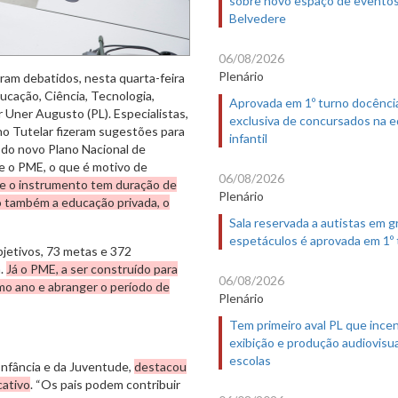
Belvedere
06/08/2026
Plenário
ram debatidos, nesta quarta-feira
ducação, Ciência, Tecnologia,
Aprovada em 1º turno docênci
 Uner Augusto (PL). Especialistas,
exclusiva de concursados na 
o Tutelar fizeram sugestões para
infantil
 do novo Plano Nacional de
e o PME, o que é motivo de
06/08/2026
e o instrumento tem duração de
Plenário
do também a educação privada, o
Sala reservada a autistas em 
espetáculos é aprovada em 1º
jetivos, 73 metas e 372
a.
Já o PME, a ser construído para
06/08/2026
mo ano e abranger o período de
Plenário
Tem primeiro aval PL que incen
exibição e produção audiovisua
escolas
Infância e da Juventude,
destacou
cativo
. “Os pais podem contribuir