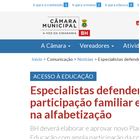
Ir para o conteúdo
1
Ir para o menu
2
Ir para a busca
3
A Câmara
Vereadores
Ativi
Início
>
Comunicação
>
Notícias
>
Especialistas defende
ACESSO À EDUCAÇÃO
Especialistas defend
participação familiar 
na alfabetização
BH deverá elaborar e aprovar novo Pla
Educação com ampla participação da c