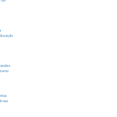
a
educação
grandes
 turno
tiva
l nas