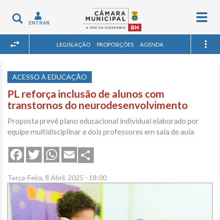
Togg
Toggle
ENTRAR
navig
navigation
LEGISLAÇÃO
PROPOSIÇÕES
AGENDA
ACESSO À EDUCAÇÃO
PL reforça inclusão de alunos com
transtornos do neurodesenvolvimento
Proposta prevê plano educacional individual elaborado por
equipe multidisciplinar e dois professores em sala de aula
Share
Facebook
Twitter
WhatsApp
Email
Terça-Feira, 8 Abril, 2025 - 18:00