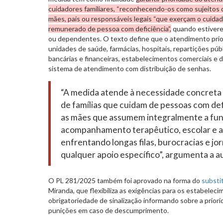
cuidadores familiares, “reconhecendo-os como sujeitos de
mães, pais ou responsáveis legais “que exerçam o cuidad
remunerado de pessoa com deficiência”,
quando estivere
ou dependentes. O texto define que o atendimento prio
unidades de saúde, farmácias, hospitais, repartições públ
bancárias e financeiras, estabelecimentos comerciais e d
sistema de atendimento com distribuição de senhas.
“A medida atende à necessidade concreta 
de famílias que cuidam de pessoas com de
as mães que assumem integralmente a fun
acompanhamento terapêutico, escolar e ass
enfrentando longas filas, burocracias e j
qualquer apoio específico”, argumenta a a
O PL 281/2025 também foi aprovado na forma do
substi
Miranda, que flexibiliza as exigências para os estabeleci
obrigatoriedade de sinalização informando sobre a priori
punições em caso de descumprimento.