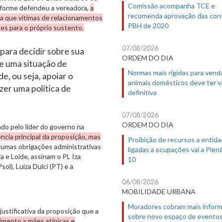
Comissão acompanha TCE e
forme defendeu a vereadora,
a
recomenda aprovação das con
a que vítimas de relacionamentos
PBH de 2020
ões para o próprio sustento.
07/08/2026
 para decidir sobre sua
ORDEM DO DIA
de uma situação de
Normas mais rígidas para vend
e, ou seja, apoiar o
animais domésticos deve ter 
er uma política de
definitiva
07/08/2026
ORDEM DO DIA
do pelo líder do governo na
ncia principal da proposição, mas
Proibição de recursos a entid
gumas obrigações administrativas
ligadas a ocupações vai a Plená
a e Loíde, assinam o PL Iza
10
ol), Luiza Dulci (PT) e a
06/08/2026
MOBILIDADE URBANA
Moradores cobram mais infor
justificativa da proposição que a
sobre novo espaço de evento
dimento a mães atípicas e