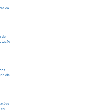
tas da
a de
votação
ades
rio dia
mações
s no