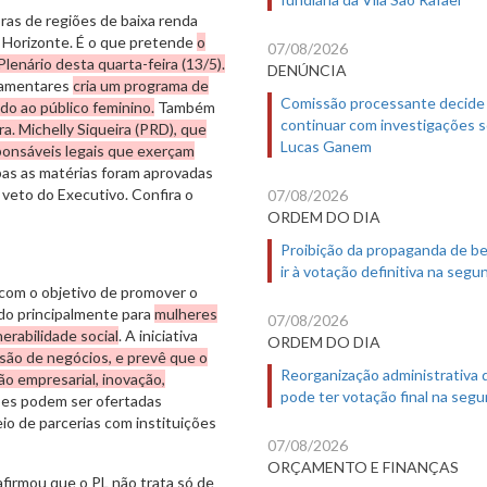
ras de regiões de baixa renda
o Horizonte. É o que pretende
o
07/08/2026
Plenário desta quarta-feira (13/5).
DENÚNCIA
rlamentares
cria um programa de
Comissão processante decide
do ao público feminino.
Também
continuar com investigações 
ra. Michelly Siqueira (PRD), que
Lucas Ganem
ponsáveis legais que exerçam
as as matérias foram aprovadas
veto do Executivo. Confira o
07/08/2026
ORDEM DO DIA
Proibição da propaganda de b
ir à votação definitiva na segu
com o objetivo de promover o
ado principalmente para
mulheres
07/08/2026
erabilidade social
. A iniciativa
ORDEM DO DIA
são de negócios, e prevê que o
Reorganização administrativa
o empresarial, inovação,
pode ter votação final na segu
ões podem ser ofertadas
io de parcerias com instituições
07/08/2026
ORÇAMENTO E FINANÇAS
firmou que o PL não trata só de