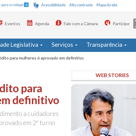
Ir para o rodapé
4
Acessibilidade
Alto contraste
Mapa do site
Eventos
Agenda
Fale com a Câmara
Participe
dade Legislativa
Serviços
Transparência
dito para mulheres é aprovado em definitivo
WEB STORIES
dito para
m definitivo
ndimento a cuidadores
aprovado em 2º turno