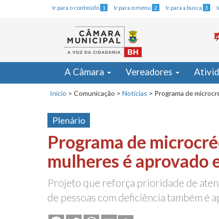
Ir para o conteúdo
1
Ir para o menu
2
Ir para a busca
3
A Câmara
Vereadores
Ativi
Início
>
Comunicação
>
Notícias
>
Programa de microcré
Plenário
Programa de microcré
mulheres é aprovado e
Projeto que reforça prioridade de ate
de pessoas com deficiência também é 