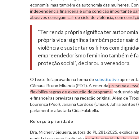
economia, mas também da autonomia das mulheres. Con
independência financeira é uma condição importante par
abusivos consigam sair do ciclo de violência, com condiç
“Ter renda própria significa ter autonomia
própria vida; significa também poder sair 
violência e sustentar os filhos com dignidad
empreendedorismo feminino também é faz
proteção social”, declarou a vereadora.
O texto foi aprovado na forma do
substitutivo
apresenta
Câmara, Bruno Miranda (PDT). A emenda
preserva a essê
flexibiliza regras de execução do programa,
reduzindo al
e financeiras previstas na redação original. Além de Trópi
Lourença (Psol), Janaina Cardoso (União), Juhlia Santos (Ps
parlamentar afastada Cida Falabella.
Reforço à prioridade
Dra. Michelly Siqueira, autora do PL 281/2025, explica na 
medida tem como finalidade
garantir prioridade do aten