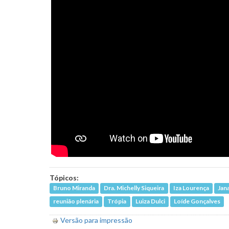
Tópicos:
Bruno Miranda
Dra. Michelly Siqueira
Iza Lourença
Jan
reunião plenária
Trópia
Luiza Dulci
Loíde Gonçalves
Versão para impressão