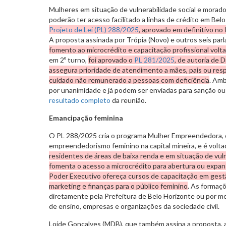
Mulheres em situação de vulnerabilidade social e morado
poderão ter acesso facilitado a linhas de crédito em Bel
Projeto de Lei (PL) 288/2025
, aprovado em definitivo no 
A proposta assinada por Trópia (Novo) e outros seis pa
fomento ao microcrédito e capacitação profissional volta
em 2º turno,
foi aprovado o
PL 281/2025
, de autoria de D
assegura prioridade de atendimento a mães, pais ou res
cuidado não remunerado a pessoas com deficiência
. Amb
por unanimidade e já podem ser enviadas para sanção ou 
resultado completo
da reunião.
Emancipação feminina
O PL 288/2025 cria o programa Mulher Empreendedora, 
empreendedorismo feminino na capital mineira, e é volt
residentes de áreas de baixa renda e em situação de vuln
fomenta o acesso a microcrédito para abertura ou expan
Poder Executivo ofereça cursos de capacitação em gestã
marketing e finanças para o público feminino
. As formaç
diretamente pela Prefeitura de Belo Horizonte ou por me
de ensino, empresas e organizações da sociedade civil.
Loíde Gonçalves (MDB), que também assina a proposta, a