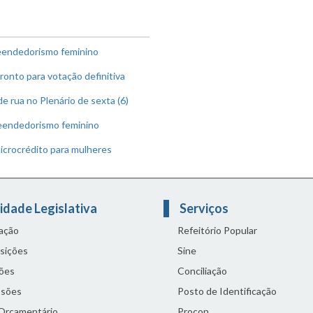
eendedorismo feminino
ronto para votação definitiva
 rua no Plenário de sexta (6)
reendedorismo feminino
microcrédito para mulheres
idade Legislativa
Serviços
lação
Refeitório Popular
sições
Sine
ões
Conciliação
sões
Posto de Identificação
 Orçamentário
Procon