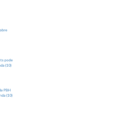
sobre
ets pode
nda (10)
 da PBH
nda (10)