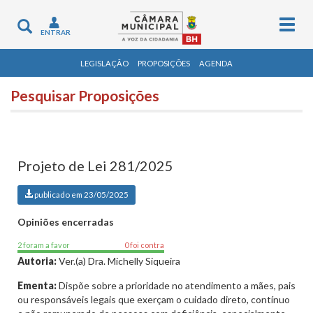
Togg
Toggle
ENTRAR
navig
navigation
LEGISLAÇÃO
PROPOSIÇÕES
AGENDA
Pesquisar Proposições
Projeto de Lei 281/2025
publicado em 23/05/2025
Opiniões encerradas
2 foram a favor
0 foi contra
Autoria:
Ver.(a) Dra. Michelly Siqueira
Ementa:
Dispõe sobre a prioridade no atendimento a mães, pais
ou responsáveis legais que exerçam o cuidado direto, contínuo