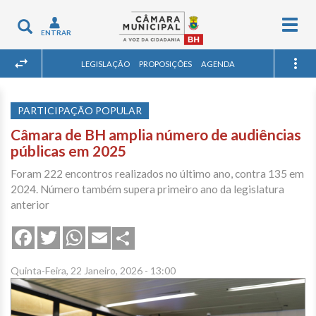
Togg
Toggle
ENTRAR
navig
navigation
LEGISLAÇÃO
PROPOSIÇÕES
AGENDA
PARTICIPAÇÃO POPULAR
Câmara de BH amplia número de audiências
públicas em 2025
Foram 222 encontros realizados no último ano, contra 135 em
2024. Número também supera primeiro ano da legislatura
anterior
Share
Facebook
Twitter
WhatsApp
Email
Quinta-Feira, 22 Janeiro, 2026 - 13:00