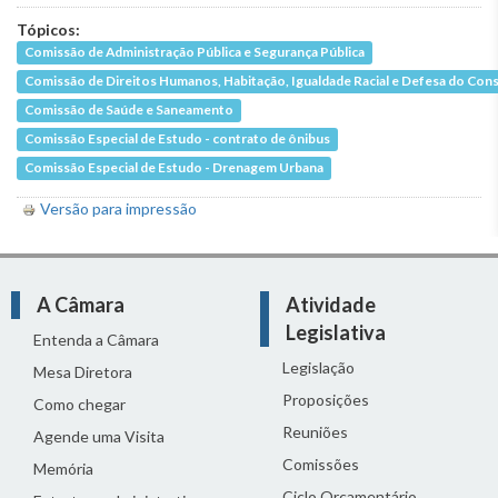
Tópicos:
Comissão de Administração Pública e Segurança Pública
Comissão de Direitos Humanos, Habitação, Igualdade Racial e Defesa do Co
Comissão de Saúde e Saneamento
Comissão Especial de Estudo - contrato de ônibus
Comissão Especial de Estudo - Drenagem Urbana
Versão para impressão
A Câmara
Atividade
Legislativa
Entenda a Câmara
Legislação
Mesa Diretora
Proposições
Como chegar
Reuniões
Agende uma Visita
Comissões
Memória
Ciclo Orçamentário