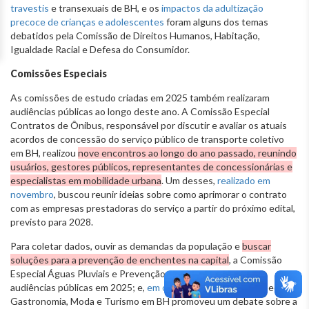
travestis
e transexuais de BH, e os
impactos da adultização
precoce de crianças e adolescentes
foram alguns dos temas
debatidos pela Comissão de Direitos Humanos, Habitação,
Igualdade Racial e Defesa do Consumidor.
Comissões Especiais
As comissões de estudo criadas em 2025 também realizaram
audiências públicas ao longo deste ano. A Comissão Especial
Contratos de Ônibus, responsável por discutir e avaliar os atuais
acordos de concessão do serviço público de transporte coletivo
em BH, realizou
nove encontros ao longo do ano passado, reunindo
usuários, gestores públicos, representantes de concessionárias e
especialistas em mobilidade urbana
. Um desses,
realizado em
novembro
, buscou reunir ideias sobre como aprimorar o contrato
com as empresas prestadoras do serviço a partir do próximo edital,
previsto para 2028.
Para coletar dados, ouvir as demandas da população e
buscar
soluções para a prevenção de enchentes na capital
, a Comissão
Especial Águas Pluviais e Prevenção de Riscos realizou seis
audiências públicas em 2025; e,
em outubro
, a Comissão Especial
Gastronomia, Moda e Turismo em BH promoveu um debate sobre a