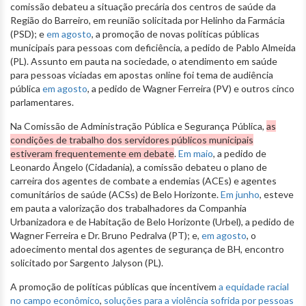
comissão debateu a situação precária dos centros de saúde da
Região do Barreiro, em reunião solicitada por Helinho da Farmácia
(PSD); e
em agosto
, a promoção de novas políticas públicas
municipais para pessoas com deficiência, a pedido de Pablo Almeida
(PL). Assunto em pauta na sociedade, o atendimento em saúde
para pessoas viciadas em apostas online foi tema de audiência
pública
em agosto
, a pedido de Wagner Ferreira (PV) e outros cinco
parlamentares.
Na Comissão de Administração Pública e Segurança Pública,
as
condições de trabalho dos servidores públicos municipais
estiveram frequentemente em debate
.
Em maio
, a pedido de
Leonardo Ângelo (Cidadania), a comissão debateu o plano de
carreira dos agentes de combate a endemias (ACEs) e agentes
comunitários de saúde (ACSs) de Belo Horizonte.
Em junho
, esteve
em pauta a valorização dos trabalhadores da Companhia
Urbanizadora e de Habitação de Belo Horizonte (Urbel), a pedido de
Wagner Ferreira e Dr. Bruno Pedralva (PT); e,
em agosto
, o
adoecimento mental dos agentes de segurança de BH, encontro
solicitado por Sargento Jalyson (PL).
A promoção de políticas públicas que incentivem
a equidade racial
no campo econômico
,
soluções para a violência sofrida por pessoas