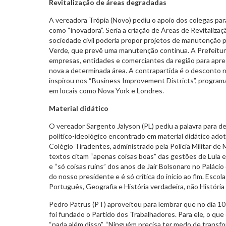
Revitalização de áreas degradadas
A vereadora Trópia (Novo) pediu o apoio dos colegas par
como “inovadora”. Seria a criação de Áreas de Revitalizaç
sociedade civil poderia propor projetos de manutenção p
Verde, que prevê uma manutenção contínua. A Prefeitur
empresas, entidades e comerciantes da região para apre
nova a determinada área. A contrapartida é o desconto no
inspirou nos “Business Improvement Districts”, progr
em locais como Nova York e Londres.
Material didático
O vereador Sargento Jalyson (PL) pediu a palavra para d
político-ideológico encontrado em material didático adot
Colégio Tiradentes, administrado pela Polícia Militar de
textos citam “apenas coisas boas” das gestões de Lula e
e “só coisas ruins” dos anos de Jair Bolsonaro no Palácio
do nosso presidente e é só crítica do início ao fim. Esco
Português, Geografia e História verdadeira, não História
Pedro Patrus (PT) aproveitou para lembrar que no dia 10
foi fundado o Partido dos Trabalhadores. Para ele, o que 
“nada além disso”. “Ninguém precisa ter medo de transfo