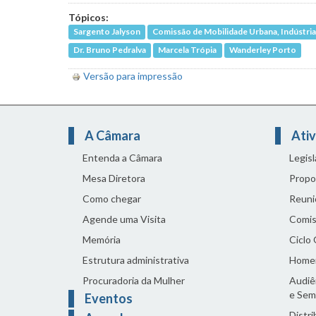
Tópicos:
Sargento Jalyson
Comissão de Mobilidade Urbana, Indústria
Dr. Bruno Pedralva
Marcela Trópia
Wanderley Porto
Versão para impressão
A Câmara
Ativ
Entenda a Câmara
Legis
Mesa Diretora
Propo
Como chegar
Reuni
Agende uma Visita
Comis
Memória
Ciclo
Estrutura administrativa
Home
Procuradoria da Mulher
Audiên
e Sem
Eventos
Distri