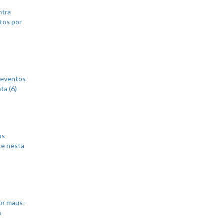
ntra
tos por
 eventos
ta (6)
os
te nesta
or maus-
m