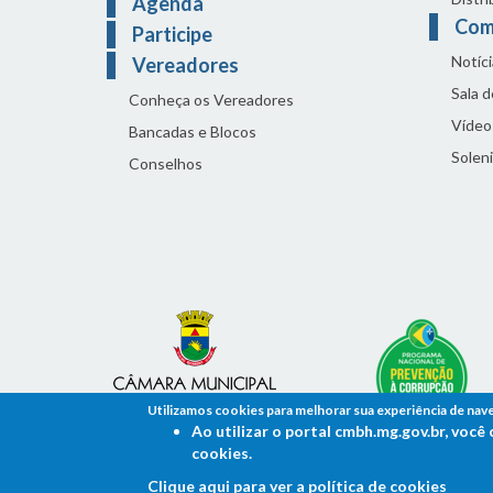
Agenda
Com
Participe
Notíci
Vereadores
Sala 
Conheça os Vereadores
Vídeo
Bancadas e Blocos
Solen
Conselhos
Utilizamos cookies para melhorar sua experiência de nav
Ao utilizar o portal cmbh.mg.gov.br, voc
cookies.
Clique aqui para ver a política de cookies