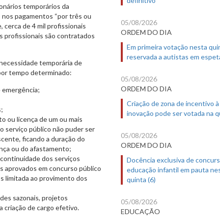
ionários temporários da
s nos pagamentos “por três ou
05/08/2026
 cerca de 4 mil profissionais
ORDEM DO DIA
 profissionais são contratados
Em primeira votação nesta quin
reservada a autistas em espet
 necessidade temporária de
 por tempo determinado:
05/08/2026
ORDEM DO DIA
e emergência;
Criação de zona de incentivo à
;
inovação pode ser votada na qu
o ou licença de um ou mais
o serviço público não puder ser
05/08/2026
ente, ficando a duração do
ORDEM DO DIA
cença ou do afastamento;
 continuidade dos serviços
Docência exclusiva de concur
os aprovados em concurso público
educação infantil em pauta ne
s limitada ao provimento dos
quinta (6)
des sazonais, projetos
05/08/2026
 criação de cargo efetivo.
EDUCAÇÃO