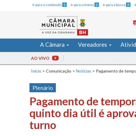
Ir para o conteúdo
1
Ir para o menu
2
Ir para a busca
3
A Câmara
Vereadores
Ativi
AO VIVO
Início
>
Comunicação
>
Notícias
>
Pagamento de temporá
Plenário
Pagamento de temporá
quinto dia útil é apro
turno