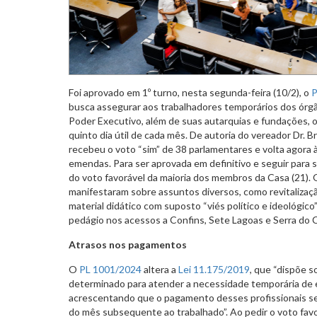
Foi aprovado em 1º turno, nesta segunda-feira (10/2), o
P
busca assegurar aos trabalhadores temporários dos órgã
Poder Executivo, além de suas autarquias e fundações, 
quinto dia útil de cada mês. De autoria do vereador Dr. B
recebeu o voto “sim” de 38 parlamentares e volta agora 
emendas. Para ser aprovada em definitivo e seguir para s
do voto favorável da maioria dos membros da Casa (21)
manifestaram sobre assuntos diversos, como revitalizaç
material didático com suposto “viés político e ideológic
pedágio nos acessos a Confins, Sete Lagoas e Serra do 
Atrasos nos pagamentos
O
PL 1001/2024
altera a
Lei 11.175/2019
, que “dispõe 
determinado para atender a necessidade temporária de e
acrescentando que o pagamento desses profissionais seja
do mês subsequente ao trabalhado”. Ao pedir o voto favo