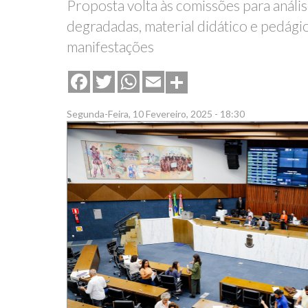
Proposta volta às comissões para análi
degradadas, material didático e pedági
manifestações
Share
Facebook
Twitter
WhatsApp
Email
Segunda-Feira, 10 Fevereiro, 2025 - 18:30