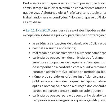
Pedralva ressaltou que, apenas no ano passado, os func
administração municipal tiveram de conviver com atraso
quatro vezes”. Segundo ele, a Prefeitura tem, atualmente,
trabalhando nessas condições. “No Samu, quase 80% dos
assim”, disse.
A
Lei 11.175/2019
considera as seguintes hipóteses de
excepcional interesse público, para fins de contratação
assistência a situações de calamidade pública e d
combate a surtos endêmicos;
realização de cadastramentos ou recenseamentos
carência de pessoal em decorrência de afastament
servidores ocupantes de cargos efetivos, quando 
desempenhado a contento com o quadro remanesc
contrato administrativo limitada ao período da li
número de servidores efetivos insuficiente para a
públicos essenciais, desde que não haja candidat
aptos à nomeação, ficando a duração dos contrato
cargos mediante concurso público subsequente;
carência de pessoal para o desempenho de ativida
temporários ou emergenciais que não justifiquem a