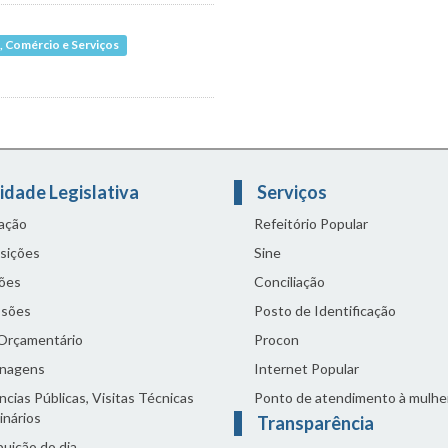
, Comércio e Serviços
idade Legislativa
Serviços
lação
Refeitório Popular
sições
Sine
ões
Conciliação
sões
Posto de Identificação
 Orçamentário
Procon
nagens
Internet Popular
cias Públicas, Visitas Técnicas
Ponto de atendimento à mulhe
inários
Transparência
buição do dia