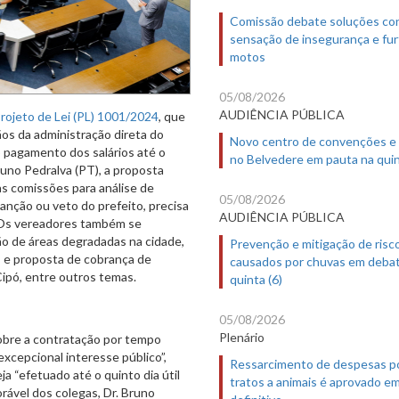
Comissão debate soluções co
sensação de insegurança e fur
motos
05/08/2026
AUDIÊNCIA PÚBLICA
rojeto de Lei (PL) 1001/2024
, que
os da administração direta do
Novo centro de convenções e
o pagamento dos salários até o
no Belvedere em pauta na quin
runo Pedralva (PT), a proposta
às comissões para análise de
05/08/2026
anção ou veto do prefeito, precisa
AUDIÊNCIA PÚBLICA
. Os vereadores também se
ão de áreas degradadas na cidade,
Prevenção e mitigação de risc
o” e proposta de cobrança de
causados por chuvas em deba
Cipó, entre outros temas.
quinta (6)
05/08/2026
Plenário
sobre a contratação por tempo
xcepcional interesse público”,
Ressarcimento de despesas p
 “efetuado até o quinto dia útil
tratos a animais é aprovado e
rável dos colegas, Dr. Bruno
definitivo