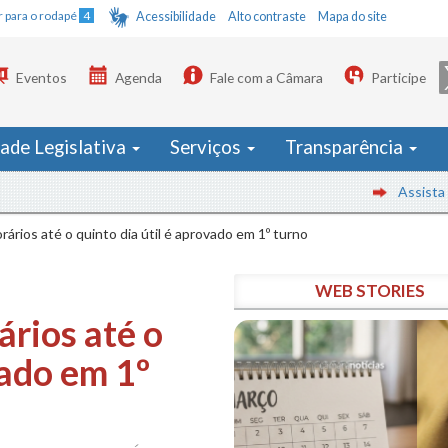
Ir para o rodapé
4
Acessibilidade
Alto contraste
Mapa do site
Eventos
Agenda
Fale com a Câmara
Participe
dade Legislativa
Serviços
Transparência
Assista às reuni
rios até o quinto dia útil é aprovado em 1º turno
WEB STORIES
rios até o
vado em 1º