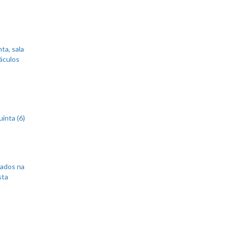
ta, sala
áculos
inta (6)
sados na
sta