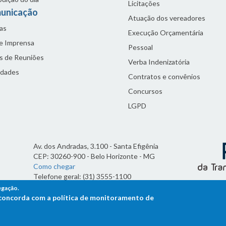
Licitações
unicação
Atuação dos vereadores
as
Execução Orçamentária
de Imprensa
Pessoal
s de Reuniões
Verba Indenizatória
idades
Contratos e convênios
Concursos
LGPD
Av. dos Andradas, 3.100 - Santa Efigênia
CEP: 30260-900 - Belo Horizonte - MG
Como chegar
Telefone geral: (31) 3555-1100
Horário de funcionamento:
egação.
7h às 19h
ê concorda com a política de monitoramento de