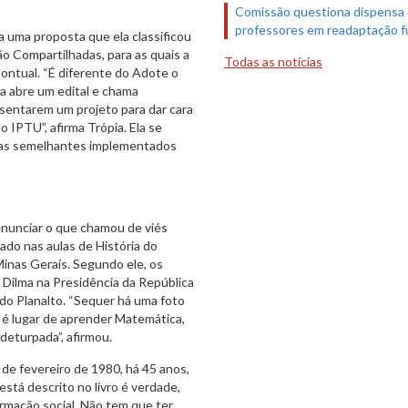
Comissão questiona dispensa
professores em readaptação f
a uma proposta que ela classificou
ão Compartilhadas, para as quais a
Todas as notícias
ontual. “É diferente do Adote o
a abre um edital e chama
sentarem um projeto para dar cara
 IPTU”, afirma Trópia. Ela se
amas semelhantes implementados
enunciar o que chamou de viés
ado nas aulas de História do
 Minas Gerais. Segundo ele, os
 Dilma na Presidência da República
 do Planalto. “Sequer há uma foto
la é lugar de aprender Matemática,
 deturpada”, afirmou.
 de fevereiro de 1980, há 45 anos,
está descrito no livro é verdade,
rmação social. Não tem que ter