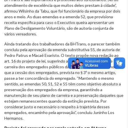
atendimento de excelência que muitos deles prestam à cidade”,
afirmou Wilsinho da Tabu, que foi funcionário da empresa por dois
anos e meio. As duas emendas e a emenda 52, que provisiona
receita específica para caso o Executivo queira apresentar um
Plano de Desligamento Voluntário, são de autoria conjunta de
vários vereadores.
Ainda tratando dos trabalhadores da BHTrans, o parecer também
concluiu pela aprovação da emenda substitutiva 55, de autoria de
Pedro Patrus e Macaé Evaristo. O texto propõe nova redação ao
art. 16 do projeto de lei, sugerindo a manutenção do plano de
carreira dos empregados públicos da BHTrans e estabelecendo
que a cessão dos empregados, prevista no § 3º o mesmo artigo,
passe a ter concordância do empregado. “Mantendo o mesmo
sentido, as emendas 50, 51, 52 e 55 têm como objetivo absoluto a
preservação dos empregados da empresa, garantindo a
manutenção de seu plano de carreira e a preservação daqueles que
estejam remanescentes quando da extinção prevista. Por
considerar justo e necessário o respeito à trajetória desses
empregados, encaminho pela aprovação”, concluiu Juninho Los
Hermanos.