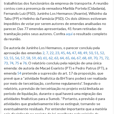
trabalhistas dos funcionários da empresa de transporte. A reunião
contou com a presença da vereadora Marilda Portela (Cidadania),
Fernando Luiz (PSD), Juninho Los Hermanos (Avante), Wilsinho da
Tabu (PP) e Helinho da Farmácia (PSD). Os dois últimos estiveram
impedidos de votar por serem autores de emendas analisadas no
parecer. Das 77 emendas apresentadas, 41 foram retiradas de
tramitação pelos seus autores. Confira
aqui
o resultado completo
da reunião.
De autoria de Juninho Los Hermanos, o parecer concluiu pela
aprovação das emendas
2
,
7
,
22
,
23
,
45
,
46
,
47
,
48
,
49
,
50
,
51
,
52
,
53
,
55
,
56
,
57
,
58
,
59
,
60
,
61
,
62
,
63
,
64
,
65
,
66
,
67
,
68
,
69
,
70
,
71
,
72
,
73
,
74
,
75
e
76
. O relatório concluiu pela rejeição de uma única
emenda: de autoria de Macaé Evaristo (PT) e Pedro Patrus (PT), a
emenda
54
pretende a supressão do art. 17 da proposição, que
prevê que a “atividade finalística da BHTrans poderá ser realizada
por meio de terceirização, conforme regulamento”. Segundo o
relatório, a previsão de terceirização no projeto está limitada ao
período de liquidação, durante o qual haverá uma migração das
atividades finalísticas para a Sumob. “Portanto, a previsão é para
atividades que gradativamente irão se extinguir, tornando-se
eventualmente residuais. Por entender importante que a matéria
seja disciplinada no projeto de lei, manifesto pela rejeição da