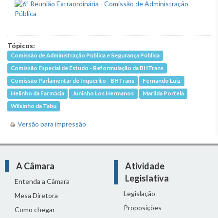
Tópicos:
Comissão de Administração Pública e Segurança Pública
Comissão Especial de Estudo - Reformulação da BHTrans
Comissão Parlamentar de Inquérito - BHTrans
Fernando Luiz
Helinho da Farmácia
Juninho Los Hermanos
Marilda Portela
Wilsinho da Tabu
Versão para impressão
A Câmara
Atividade
Legislativa
Entenda a Câmara
Legislação
Mesa Diretora
Proposições
Como chegar