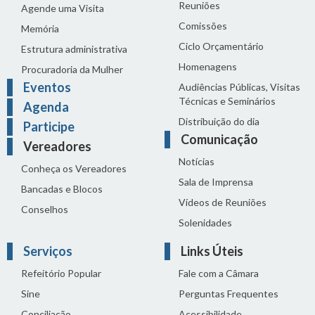
Reuniões
Agende uma Visita
Comissões
Memória
Ciclo Orçamentário
Estrutura administrativa
Homenagens
Procuradoria da Mulher
Eventos
Audiências Públicas, Visitas
Técnicas e Seminários
Agenda
Distribuição do dia
Participe
Comunicação
Vereadores
Notícias
Conheça os Vereadores
Sala de Imprensa
Bancadas e Blocos
Vídeos de Reuniões
Conselhos
Solenidades
Serviços
Links Úteis
Refeitório Popular
Fale com a Câmara
Sine
Perguntas Frequentes
Conciliação
Acessibilidade