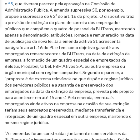
e
55
, que tiveram parecer pela aprovação na Comissão de
Administração Pública. A emenda supressiva 50, por exemplo,
propõe a supressão do § 2º do art. 16 do projeto. O dispositivo traz
a previsão de extinção do plano de carreira dos empregados
públicos que compõem o quadro de pessoal da BHTrans, mantendo
apenas a denominação, atribuições, jornada e remuneração na data
de publicação da nova lei. Já a emenda aditiva 51 acrescenta
parágrafo ao art. 16 do PL e tem como objetivo garantir aos
empregados remanescentes da BHTrans, na data da extinção da
empresa, a formação de um quadro especial de empregados da
Belotur, Prodabel, Urbel, PBH Ativos S.A. ou outra empresa ou
órgão municipal com regime compatível. Segundo o parecer, a
“proposta é de extrema relevância no que dispõe o regime jurídico
dos servidores públicos e a garantia de preservação dos
empregados na data da extinção da empresa, prevista pelo projeto
para acontecer em até 15 anos.” Pela emenda, eventuais
empregados ainda ativos na empresa na ocasião de sua extinção
teriam seus empregos preservados, mediante transferência e
integração de um quadro especial em outra empresa, mantendo o
mesmo regime jurídico.
“As emendas foram construídas juntamente com servidores da
BHTrans e são importantes e protetivas aos funcionários. Sei do