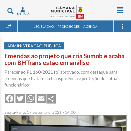
Togg
Toggle
ENTRAR
navig
navigation
LEGISLAÇÃO
PROPOSIÇÕES
AGENDA
ADMINISTRAÇÃO PÚBLICA
Emendas ao projeto que cria Sumob e acaba
com BHTrans estão em análise
Parecer ao PL 160/2021 foi aprovado, com destaque para
emendas que tratam da transparência e proteção dos atuais
funcionários
Share
Facebook
Twitter
WhatsApp
Email
Sexta-Feira, 17 Setembro, 2021 - 14:00