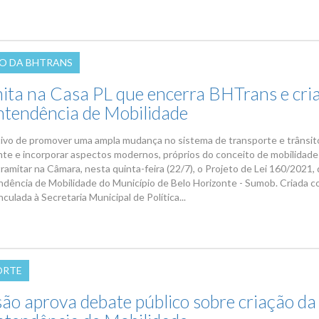
O DA BHTRANS
mita na Casa PL que encerra BHTrans e cri
ntendência de Mobilidade
ivo de promover uma ampla mudança no sistema de transporte e trânsit
nte e incorporar aspectos modernos, próprios do conceito de mobilidade
amitar na Câmara, nesta quinta-feira (22/7), o Projeto de Lei 160/2021, 
ndência de Mobilidade do Município de Belo Horizonte - Sumob. Criada 
nculada à Secretaria Municipal de Política...
ORTE
ão aprova debate público sobre criação da