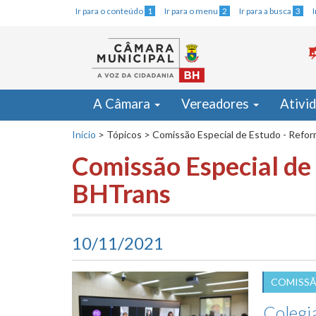
Ir para o conteúdo
1
Ir para o menu
2
Ir para a busca
3
A Câmara
Vereadores
Ativi
Início
>
Tópicos
>
Comissão Especial de Estudo - Refo
Comissão Especial de
BHTrans
10/11/2021
COMISSÃ
Colegi