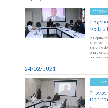
REFORMU
Empres
testes 
A Capital M
coletivo púb
tamanho dos
entre os pr
primeiros e
24/02/2021
REFORMU
Novos 
na com