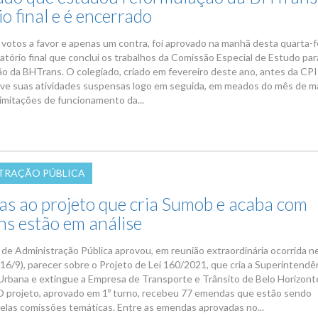
io final e é encerrado
votos a favor e apenas um contra, foi aprovado na manhã desta quarta-f
latório final que conclui os trabalhos da Comissão Especial de Estudo par
o da BHTrans. O colegiado, criado em fevereiro deste ano, antes da CPI
ve suas atividades suspensas logo em seguida, em meados do mês de m
limitações de funcionamento da...
TRAÇÃO PÚBLICA
s ao projeto que cria Sumob e acaba com
s estão em análise
de Administração Pública aprovou, em reunião extraordinária ocorrida n
(16/9), parecer sobre o Projeto de Lei 160/2021, que cria a Superintendê
Urbana e extingue a Empresa de Transporte e Trânsito de Belo Horizont
O projeto, aprovado em 1º turno, recebeu 77 emendas que estão sendo
pelas comissões temáticas. Entre as emendas aprovadas no...