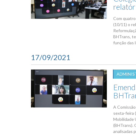
relatór
Com quatro 
(10/11) o re
Reformulaçã
BHTrans, te
função das 
17/09/2021
ADMINIS
Emenda
BHTran
A Comissão 
sexta-feira 
Mobilidade 
(BHTrans). 
analisadas 