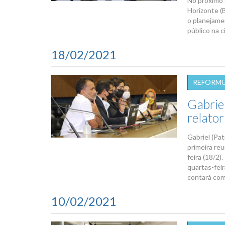
No próximo 
Horizonte (B
o planejame
público na c
18/02/2021
REFORMU
Gabrie
relato
Gabriel (Pa
primeira re
feira (18/2)
quartas-feir
contará com 
10/02/2021