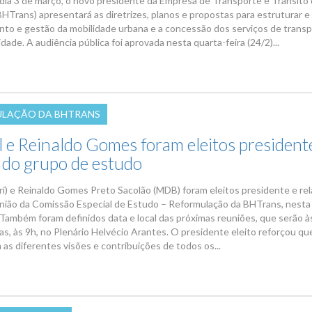
dia 3 de março, o novo presidente da Empresa de Transporte e Trânsito
HTrans) apresentará as diretrizes, planos e propostas para estruturar e 
nto e gestão da mobilidade urbana e a concessão dos serviços de trans
idade. A audiência pública foi aprovada nesta quarta-feira (24/2)...
LAÇÃO DA BHTRANS
l e Reinaldo Gomes foram eleitos president
r do grupo de estudo
tri) e Reinaldo Gomes Preto Sacolão (MDB) foram eleitos presidente e rel
união da Comissão Especial de Estudo – Reformulação da BHTrans, nesta
. Também foram definidos data e local das próximas reuniões, que serão à
as, às 9h, no Plenário Helvécio Arantes. O presidente eleito reforçou qu
as diferentes visões e contribuições de todos os...