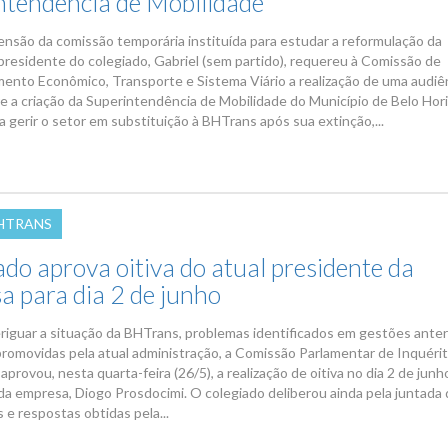
ntendência de Mobilidade
nsão da comissão temporária instituída para estudar a reformulação da
presidente do colegiado, Gabriel (sem partido), requereu à Comissão de
ento Econômico, Transporte e Sistema Viário a realização de uma audiê
re a criação da Superintendência de Mobilidade do Município de Belo Hor
 gerir o setor em substituição à BHTrans após sua extinção,...
BHTRANS
do aprova oitiva do atual presidente da
a para dia 2 de junho
riguar a situação da BHTrans, problemas identificados em gestões anter
promovidas pela atual administração, a Comissão Parlamentar de Inquérit
provou, nesta quarta-feira (26/5), a realização de oitiva no dia 2 de jun
da empresa, Diogo Prosdocimi. O colegiado deliberou ainda pela juntada
e respostas obtidas pela...