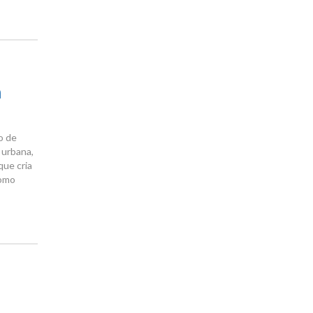
a
o de
 urbana,
que cria
como