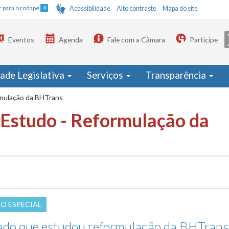
Ir para o rodapé
4
Acessibilidade
Alto contraste
Mapa do site
Eventos
Agenda
Fale com a Câmara
Participe
dade Legislativa
Serviços
Transparência
rmulação da BHTrans
 Estudo - Reformulação da
O ESPECIAL
ado que estudou reformulação da BHTrans