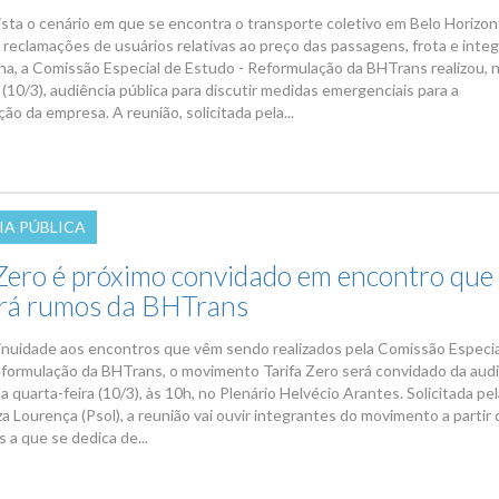
sta o cenário em que se encontra o transporte coletivo em Belo Horizo
 reclamações de usuários relativas ao preço das passagens, frota e inte
na, a Comissão Especial de Estudo - Reformulação da BHTrans realizou, 
 (10/3), audiência pública para discutir medidas emergenciais para a
ão da empresa. A reunião, solicitada pela...
IA PÚBLICA
 Zero é próximo convidado em encontro que
rá rumos da BHTrans
nuidade aos encontros que vêm sendo realizados pela Comissão Especia
formulação da BHTrans, o movimento Tarifa Zero será convidado da aud
a quarta-feira (10/3), às 10h, no Plenário Helvécio Arantes. Solicitada pe
a Lourença (Psol), a reunião vai ouvir integrantes do movimento a partir 
 a que se dedica de...