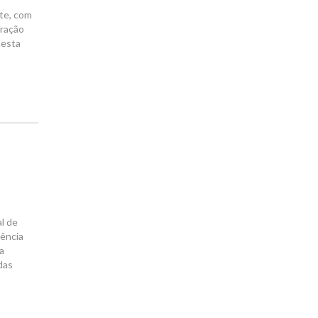
nte, com
gração
nesta
l de
iência
la
das