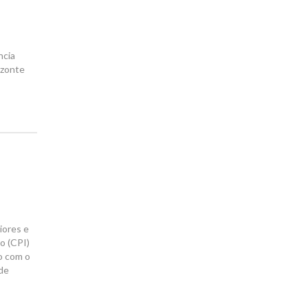
ncia
izonte
iores e
o (CPI)
ho com o
 de