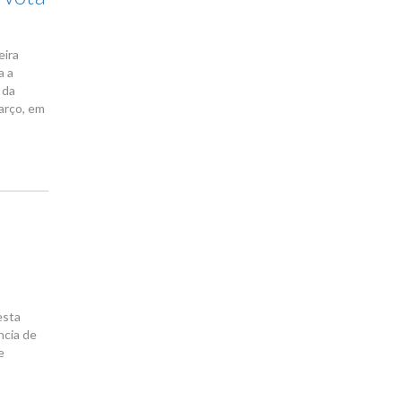
eira
a a
 da
arço, em
esta
ncia de
e