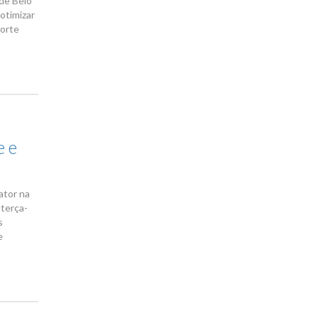
 de Belo
otimizar
porte
e e
ator na
 terça-
s
e