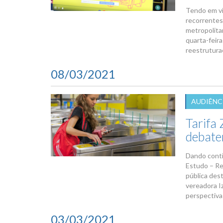
Tendo em vi
recorrentes
metropolita
quarta-feira
reestruturaç
08/03/2021
AUDIÊNC
Tarifa
debate
Dando conti
Estudo – Re
pública dest
vereadora Iz
perspectivas
03/03/2021