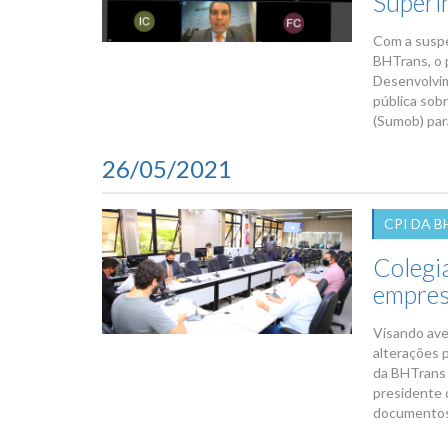
Superi
Com a suspe
BHTrans, o 
Desenvolvim
pública sob
(Sumob) para
26/05/2021
CPI DA 
Colegia
empres
Visando ave
alterações 
da BHTrans a
presidente 
documentos 