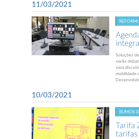
11/03/2021
REFORM
Agenda
integr
Soluções de
serão debati
será discut
mobilidade 
Desenvolvim
10/03/2021
RUMOS D
Tarifa 
tarifas