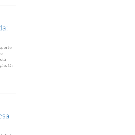
da;
nsporte
 e
está
rgão. Os
esa