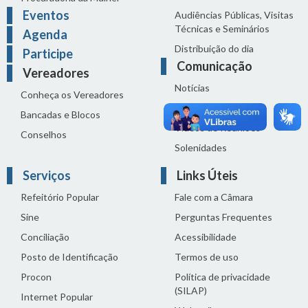
Eventos
Audiências Públicas, Visitas
Técnicas e Seminários
Agenda
Distribuição do dia
Participe
Comunicação
Vereadores
Notícias
Conheça os Vereadores
Sala de Imprensa
Bancadas e Blocos
Vídeos de Reuniões
Conselhos
Solenidades
Serviços
Links Úteis
Refeitório Popular
Fale com a Câmara
Sine
Perguntas Frequentes
Conciliação
Acessibilidade
Posto de Identificação
Termos de uso
Procon
Política de privacidade
(SILAP)
Internet Popular