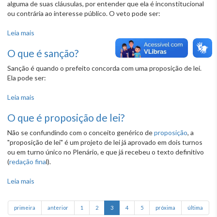
alguma de suas cláusulas, por entender que ela é inconstitucional
ou contrária ao interesse público. O veto pode ser:
Leia mais
sobre O que é veto?
O que é sanção?
Sanção é quando o prefeito concorda com uma proposição de lei.
Ela pode ser:
Leia mais
sobre O que é sanção?
O que é proposição de lei?
Não se confundindo com o conceito genérico de
proposição
, a
"proposição de lei" é um projeto de lei já aprovado em dois turnos
ou em turno único no Plenário, e que já recebeu o texto definitivo
(
redação fina
l).
Leia mais
sobre O que é proposição de lei?
primeira
anterior
1
2
3
4
5
próxima
última