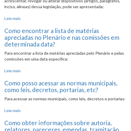
acrescentar, revogar ou alterar dispositivos (artigos, parágrafos,
inciso, alíneas) dessa legislação, pode ser apresentada:
Leia mais
sobre O que é uma proposta de emenda à Lei Orgânica?
Como encontrar a lista de matérias
apreciadas no Plenário e nas comissões em
determinada data?
Para encontrar a lista de matérias apreciadas pelo Plenário e pelas
comissões em uma data específica:
Leia mais
sobre Como encontrar a lista de matérias apreciadas no
Plenário e nas comissões em determinada data?
Como posso acessar as normas municipais,
como leis, decretos, portarias, etc?
Para acessar as normas municipais, como leis, decretos e portarias:
Leia mais
sobre Como posso acessar as normas municipais, como
leis, decretos, portarias, etc?
Como obter informações sobre autoria,
relatores, pareceres, emendas, tramitação,