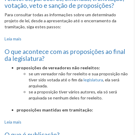
votação, veto e sanção de proposições?
Para consultar todas as informações sobre um determinado
projeto de lei, desde a apresentação até o encerramento da
tramitação, siga estes passos:
Leia mais
sobre Como obter informações sobre autoria, relatores,
pareceres, emendas, tramitação, votação, veto e sanção
O que acontece com as proposições ao final
de proposições?
da legislatura?
proposições de vereadores não reeleitos:
se um vereador não for reeleito e sua proposição não
tiver sido votada até o fim da
legislatura
, ela será
arquivada.
se a proposição tiver vários autores, ela só será
arquivada se nenhum deles for reeleito.
proposições mantidas em tramitação:
Leia mais
sobre O que acontece com as proposições ao final da
legislatura?
O que é publicação?